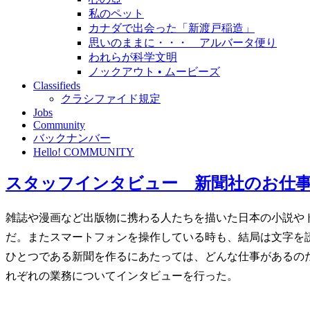
私のペット
カナダで出会った「新渡戸稲造」
思いのままに・・・ アルバータ便り
われらが科学文明
ノックアウト • ムービーズ
Classifieds
クラシファイド規定
Jobs
Community
バックナンバー
Hello! COMMUNITY
スタッフインタビュー 新聞社のお仕
雑誌や漫画など出版物に携わる人たちを描いた日本の小説や
だ。またスマートフォンを操作している時も、結局は文字を
ひとつである新聞を作るにあたっては、どんな仕事があるの
れぞれの業務についてインタビューを行った。