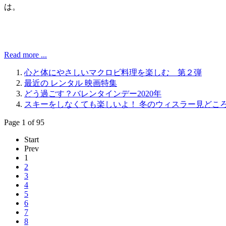
は。
Read more ...
心と体にやさしいマクロビ料理を楽しむ 第２弾
最近の レンタル 映画特集
どう過ごす？バレンタインデー2020年
スキーをしなくても楽しいよ！ 冬のウィスラー見どころ
Page 1 of 95
Start
Prev
1
2
3
4
5
6
7
8