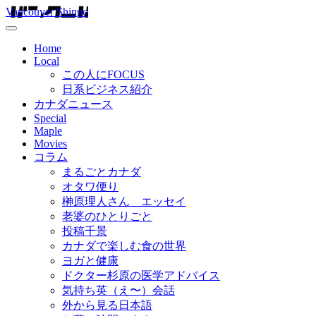
Vancouver Shinpo
Home
Local
この人にFOCUS
日系ビジネス紹介
カナダニュース
Special
Maple
Movies
コラム
まるごとカナダ
オタワ便り
榊原理人さん エッセイ
老婆のひとりごと
投稿千景
カナダで楽しむ食の世界
ヨガと健康
ドクター杉原の医学アドバイス
気持ち英（え〜）会話
外から見る日本語