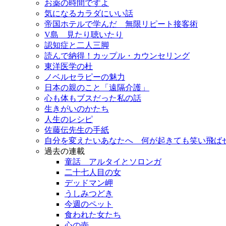
お薬の時間ですよ
気になるカラダにいい話
帝国ホテルで学んだ 無限リピート接客術
V島 見たり聴いたり
認知症と二人三脚
読んで納得！カップル・カウンセリング
東洋医学の杜
ノベルセラピーの魅力
日本の親のこと「遠隔介護」
心も体もブスだった私の話
生きがいのかたち
人生のレシピ
佐藤伝先生の手紙
自分を変えたいあなたへ 何が起きても笑い飛ば
過去の連載
童話 アルタイとソロンガ
二十七人目の女
デッドマン岬
うしみつどき
今週のペット
食われた女たち
心の壺