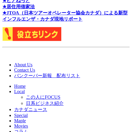
★ピアねっと
★居住用借家法
★J
TOA（日本ツアーオペレーター協会カナダ）による新型
インフルエンザ・カナダ現地リポート
About Us
Contact Us
バンクーバー新報 配布リスト
Home
Local
この人にFOCUS
日系ビジネス紹介
カナダニュース
Special
Maple
Movies
コラム