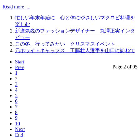
Read more ...
忙しい年末年始に 心と体にやさしいマクロビ料理を
楽しむ
新進気鋭のファッションデザイナー 丸澤正実インタ
ビュー
この冬、行ってみたい クリスマスイベント
元ホワイトキャップス 工藤壮人選手を山口に訪ねて
Start
Page 2 of 95
Prev
1
2
3
4
5
6
7
8
9
10
Next
End