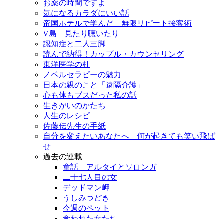
お薬の時間ですよ
気になるカラダにいい話
帝国ホテルで学んだ 無限リピート接客術
V島 見たり聴いたり
認知症と二人三脚
読んで納得！カップル・カウンセリング
東洋医学の杜
ノベルセラピーの魅力
日本の親のこと「遠隔介護」
心も体もブスだった私の話
生きがいのかたち
人生のレシピ
佐藤伝先生の手紙
自分を変えたいあなたへ 何が起きても笑い飛ば
せ
過去の連載
童話 アルタイとソロンガ
二十七人目の女
デッドマン岬
うしみつどき
今週のペット
食われた女たち