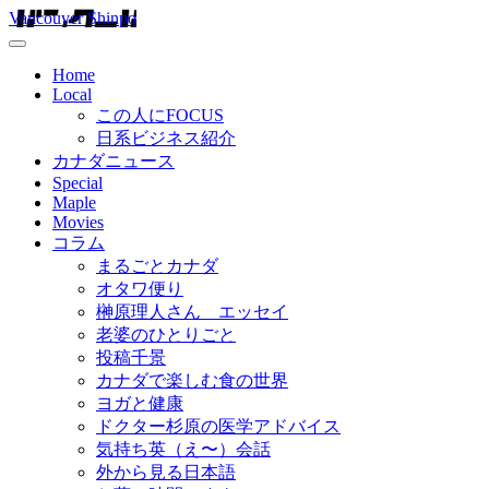
Vancouver Shinpo
Home
Local
この人にFOCUS
日系ビジネス紹介
カナダニュース
Special
Maple
Movies
コラム
まるごとカナダ
オタワ便り
榊原理人さん エッセイ
老婆のひとりごと
投稿千景
カナダで楽しむ食の世界
ヨガと健康
ドクター杉原の医学アドバイス
気持ち英（え〜）会話
外から見る日本語