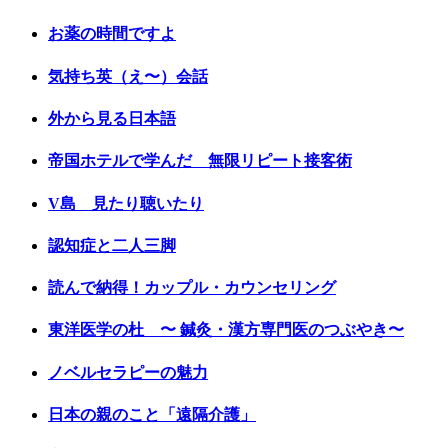
お薬の時間ですよ
気持ち英（え〜）会話
外から見る日本語
帝国ホテルで学んだ 無限リピート接客術
V島 見たり聴いたり
認知症と二人三脚
読んで納得！カップル・カウンセリング
東洋医学の杜 〜 鍼灸・漢方専門医のつぶやき〜
ノベルセラピーの魅力
日本の親のこと「遠隔介護」