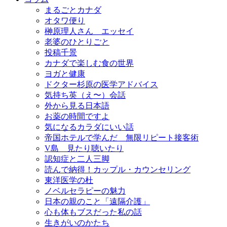
まるごとカナダ
オタワ便り
榊原理人さん エッセイ
老婆のひとりごと
投稿千景
カナダで楽しむ食の世界
ヨガと健康
ドクター杉原の医学アドバイス
気持ち英（え〜）会話
外から見る日本語
お薬の時間ですよ
気になるカラダにいい話
帝国ホテルで学んだ 無限リピート接客術
V島 見たり聴いたり
認知症と二人三脚
読んで納得！カップル・カウンセリング
東洋医学の杜
ノベルセラピーの魅力
日本の親のこと「遠隔介護」
心も体もブスだった私の話
生きがいのかたち