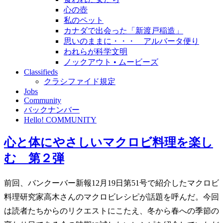
心の壺
私のペット
カナダで出会った「新渡戸稲造」
思いのままに・・・ アルバータ便り
われらが科学文明
ノックアウト • ムービーズ
Classifieds
クラシファイド規定
Jobs
Community
バックナンバー
Hello! COMMUNITY
心と体にやさしいマクロビ料理を楽し
む 第２弾
前回、バンクーバー新報12月19日第51号で紹介したマクロビ
料理研究家高木さんのマクロビレシピが話題を呼んだ。今回
は読者たちからのリクエストにこたえ、冬から春への季節の