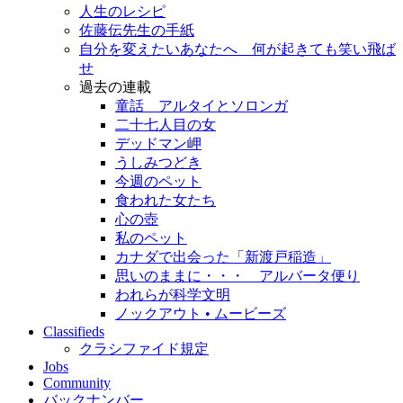
人生のレシピ
佐藤伝先生の手紙
自分を変えたいあなたへ 何が起きても笑い飛ば
せ
過去の連載
童話 アルタイとソロンガ
二十七人目の女
デッドマン岬
うしみつどき
今週のペット
食われた女たち
心の壺
私のペット
カナダで出会った「新渡戸稲造」
思いのままに・・・ アルバータ便り
われらが科学文明
ノックアウト • ムービーズ
Classifieds
クラシファイド規定
Jobs
Community
バックナンバー