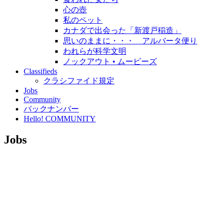
心の壺
私のペット
カナダで出会った「新渡戸稲造」
思いのままに・・・ アルバータ便り
われらが科学文明
ノックアウト • ムービーズ
Classifieds
クラシファイド規定
Jobs
Community
バックナンバー
Hello! COMMUNITY
Jobs