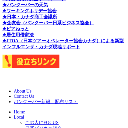
★バンクーバーの天気
★ワーキングホリデー協会
★日本・カナダ商工会議所
★企友会（バンクーバー日系ビジネス協会）
★ピアねっと
★居住用借家法
★J
TOA（日本ツアーオペレーター協会カナダ）による新型
インフルエンザ・カナダ現地リポート
About Us
Contact Us
バンクーバー新報 配布リスト
Home
Local
この人にFOCUS