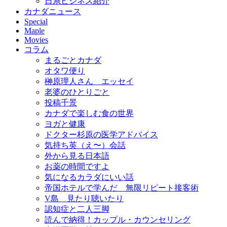
日系ビジネス紹介
カナダニュース
Special
Maple
Movies
コラム
まるごとカナダ
オタワ便り
榊原理人さん エッセイ
老婆のひとりごと
投稿千景
カナダで楽しむ食の世界
ヨガと健康
ドクター杉原の医学アドバイス
気持ち英（え〜）会話
外から見る日本語
お薬の時間ですよ
気になるカラダにいい話
帝国ホテルで学んだ 無限リピート接客術
V島 見たり聴いたり
認知症と二人三脚
読んで納得！カップル・カウンセリング