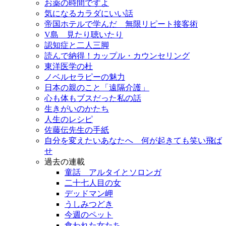
お薬の時間ですよ
気になるカラダにいい話
帝国ホテルで学んだ 無限リピート接客術
V島 見たり聴いたり
認知症と二人三脚
読んで納得！カップル・カウンセリング
東洋医学の杜
ノベルセラピーの魅力
日本の親のこと「遠隔介護」
心も体もブスだった私の話
生きがいのかたち
人生のレシピ
佐藤伝先生の手紙
自分を変えたいあなたへ 何が起きても笑い飛ば
せ
過去の連載
童話 アルタイとソロンガ
二十七人目の女
デッドマン岬
うしみつどき
今週のペット
食われた女たち