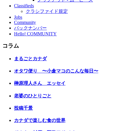
Classifieds
クラシファイド規定
Jobs
Community
バックナンバー
Hello! COMMUNITY
コラム
まるごとカナダ
オタワ便り 〜小倉マコのこんな毎日〜
榊原理人さん エッセイ
老婆のひとりごと
投稿千景
カナダで楽しむ食の世界