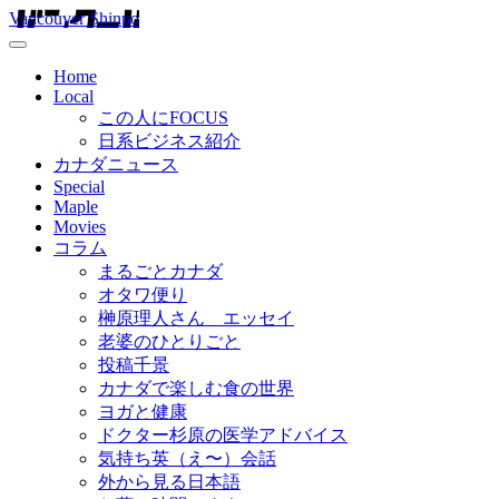
Vancouver Shinpo
Home
Local
この人にFOCUS
日系ビジネス紹介
カナダニュース
Special
Maple
Movies
コラム
まるごとカナダ
オタワ便り
榊原理人さん エッセイ
老婆のひとりごと
投稿千景
カナダで楽しむ食の世界
ヨガと健康
ドクター杉原の医学アドバイス
気持ち英（え〜）会話
外から見る日本語