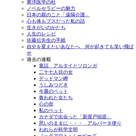
東洋医学の杜
ノベルセラピーの魅力
日本の親のこと「遠隔介護」
心も体もブスだった私の話
生きがいのかたち
人生のレシピ
佐藤伝先生の手紙
自分を変えたいあなたへ 何が起きても笑い飛ば
せ
過去の連載
童話 アルタイとソロンガ
二十七人目の女
デッドマン岬
うしみつどき
今週のペット
食われた女たち
心の壺
私のペット
カナダで出会った「新渡戸稲造」
思いのままに・・・ アルバータ便り
われらが科学文明
ノックアウト • ムービーズ