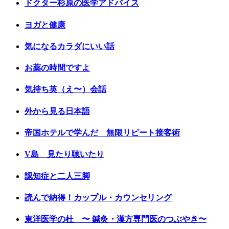
ドクター杉原の医学アドバイス
ヨガと健康
気になるカラダにいい話
お薬の時間ですよ
気持ち英（え〜）会話
外から見る日本語
帝国ホテルで学んだ 無限リピート接客術
V島 見たり聴いたり
認知症と二人三脚
読んで納得！カップル・カウンセリング
東洋医学の杜 〜 鍼灸・漢方専門医のつぶやき〜