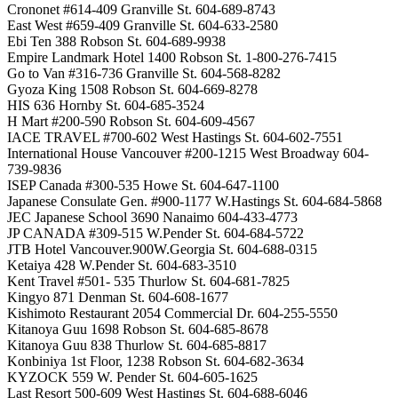
Crononet #614-409 Granville St. 604-689-8743
East West #659-409 Granville St. 604-633-2580
Ebi Ten 388 Robson St. 604-689-9938
Empire Landmark Hotel 1400 Robson St. 1-800-276-7415
Go to Van #316-736 Granville St. 604-568-8282
Gyoza King 1508 Robson St. 604-669-8278
HIS 636 Hornby St. 604-685-3524
H Mart #200-590 Robson St. 604-609-4567
IACE TRAVEL #700-602 West Hastings St. 604-602-7551
International House Vancouver #200-1215 West Broadway 604-
739-9836
ISEP Canada #300-535 Howe St. 604-647-1100
Japanese Consulate Gen. #900-1177 W.Hastings St. 604-684-5868
JEC Japanese School 3690 Nanaimo 604-433-4773
JP CANADA #309-515 W.Pender St. 604-684-5722
JTB Hotel Vancouver.900W.Georgia St. 604-688-0315
Ketaiya 428 W.Pender St. 604-683-3510
Kent Travel #501- 535 Thurlow St. 604-681-7825
Kingyo 871 Denman St. 604-608-1677
Kishimoto Restaurant 2054 Commercial Dr. 604-255-5550
Kitanoya Guu 1698 Robson St. 604-685-8678
Kitanoya Guu 838 Thurlow St. 604-685-8817
Konbiniya 1st Floor, 1238 Robson St. 604-682-3634
KYZOCK 559 W. Pender St. 604-605-1625
Last Resort 500-609 West Hastings St. 604-688-6046