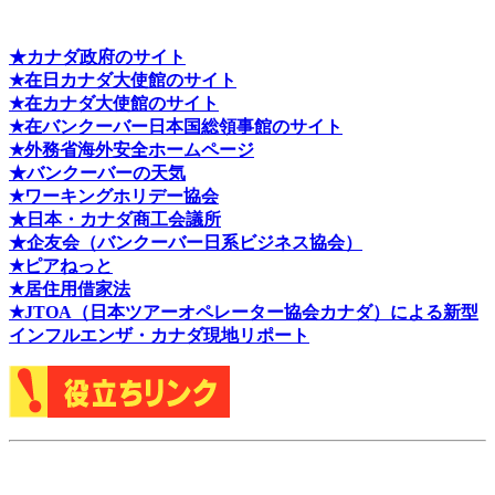
★カナダ政府のサイト
★在日カナダ大使館のサイト
★在カナダ大使館のサイト
★在バンクーバー日本国総領事館のサイト
★外務省海外安全ホームページ
★バンクーバーの天気
★ワーキングホリデー協会
★日本・カナダ商工会議所
★企友会（バンクーバー日系ビジネス協会）
★ピアねっと
★居住用借家法
★J
TOA（日本ツアーオペレーター協会カナダ）による新型
インフルエンザ・カナダ現地リポート