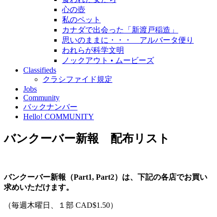
心の壺
私のペット
カナダで出会った「新渡戸稲造」
思いのままに・・・ アルバータ便り
われらが科学文明
ノックアウト • ムービーズ
Classifieds
クラシファイド規定
Jobs
Community
バックナンバー
Hello! COMMUNITY
バンクーバー新報 配布リスト
バンクーバー新報（Part1, Part2）は、下記の各店でお買い
求めいただけます。
（毎週木曜日、１部 CAD$1.50）