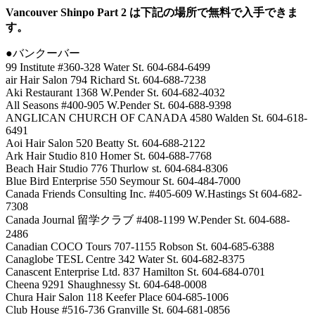
Vancouver Shinpo Part 2 は下記の場所で無料で入手できま
す。
●バンクーバー
99 Institute #360-328 Water St. 604-684-6499
air Hair Salon 794 Richard St. 604-688-7238
Aki Restaurant 1368 W.Pender St. 604-682-4032
All Seasons #400-905 W.Pender St. 604-688-9398
ANGLICAN CHURCH OF CANADA 4580 Walden St. 604-618-
6491
Aoi Hair Salon 520 Beatty St. 604-688-2122
Ark Hair Studio 810 Homer St. 604-688-7768
Beach Hair Studio 776 Thurlow st. 604-684-8306
Blue Bird Enterprise 550 Seymour St. 604-484-7000
Canada Friends Consulting Inc. #405-609 W.Hastings St 604-682-
7308
Canada Journal 留学クラブ #408-1199 W.Pender St. 604-688-
2486
Canadian COCO Tours 707-1155 Robson St. 604-685-6388
Canaglobe TESL Centre 342 Water St. 604-682-8375
Canascent Enterprise Ltd. 837 Hamilton St. 604-684-0701
Cheena 9291 Shaughnessy St. 604-648-0008
Chura Hair Salon 118 Keefer Place 604-685-1006
Club House #516-736 Granville St. 604-681-0856