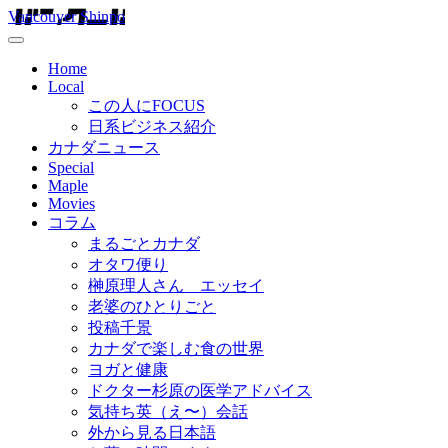
Vancouver Shinpo
Home
Local
この人にFOCUS
日系ビジネス紹介
カナダニュース
Special
Maple
Movies
コラム
まるごとカナダ
オタワ便り
榊原理人さん エッセイ
老婆のひとりごと
投稿千景
カナダで楽しむ食の世界
ヨガと健康
ドクター杉原の医学アドバイス
気持ち英（え〜）会話
外から見る日本語