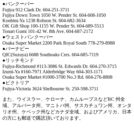
●バンクーバー
Fujiya 912 Clark Dr. 604-251-3711
Fujiya Down Town 1050 W. Pender St. 604-608-1050
Konbini-Ya 1238 Robson St. 604-682-3634
OK Gift Shop 100-1155 W. Pender St. 604-689-5513
Tonari Gumi 101-42 W. 8th Ave. 604-687-2172
●ウェストバンクーバー
Osaka Super Market 2200 Park Royal South 778-279-8988
●バーナビー
QIC(Suzuya) 6688 Southoaks Cres. 604-685-7119
●リッチモンド
Fujiya-Richmond #113-3086 St. Edwards Dr. 604-270-3715
Izumi-Ya #160-7971 Alderbridge Way 604-303-1171
Osaka Super Market #1000-3700 No.3 Rd. 604-276-8808
●ビクトリア
Fujiya-Victoria 3624 Shelbourne St. 250-598-3711
また、ウイスラー、ケローナ、カムループスなどBC 州全
域、アルバータ州、マニトバ州、サスカチュワン州、オンタ
リオ州、ケベック州などカナダ全域、およびアメリカ、日本
の方にも郵送で購読頂いております。