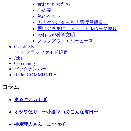
食われた女たち
心の壺
私のペット
カナダで出会った「新渡戸稲造」
思いのままに・・・ アルバータ便り
われらが科学文明
ノックアウト • ムービーズ
Classifieds
クラシファイド規定
Jobs
Community
バックナンバー
Hello! COMMUNITY
コラム
まるごとカナダ
オタワ便り 〜小倉マコのこんな毎日〜
榊原理人さん エッセイ