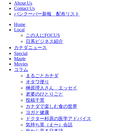
About Us
Contact Us
バンクーバー新報 配布リスト
Home
Local
この人にFOCUS
日系ビジネス紹介
カナダニュース
Special
Maple
Movies
コラム
まるごとカナダ
オタワ便り
榊原理人さん エッセイ
老婆のひとりごと
投稿千景
カナダで楽しむ食の世界
ヨガと健康
ドクター杉原の医学アドバイス
気持ち英（え〜）会話
外から見る日本語