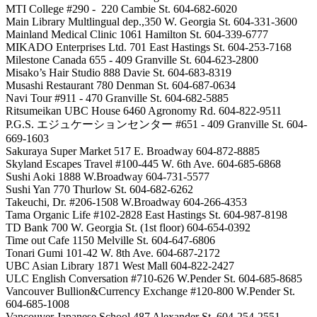
MTI College #290 - 220 Cambie St. 604-682-6020
Main Library Multlingual dep.,350 W. Georgia St. 604-331-3600
Mainland Medical Clinic 1061 Hamilton St. 604-339-6777
MIKADO Enterprises Ltd. 701 East Hastings St. 604-253-7168
Milestone Canada 655 - 409 Granville St. 604-623-2800
Misako’s Hair Studio 888 Davie St. 604-683-8319
Musashi Restaurant 780 Denman St. 604-687-0634
Navi Tour #911 - 470 Granville St. 604-682-5885
Ritsumeikan UBC House 6460 Agronomy Rd. 604-822-9511
P.G.S. エジュケーションセンター #651 - 409 Granville St. 604-
669-1603
Sakuraya Super Market 517 E. Broadway 604-872-8885
Skyland Escapes Travel #100-445 W. 6th Ave. 604-685-6868
Sushi Aoki 1888 W.Broadway 604-731-5577
Sushi Yan 770 Thurlow St. 604-682-6262
Takeuchi, Dr. #206-1508 W.Broadway 604-266-4353
Tama Organic Life #102-2828 East Hastings St. 604-987-8198
TD Bank 700 W. Georgia St. (1st floor) 604-654-0392
Time out Cafe 1150 Melville St. 604-647-6806
Tonari Gumi 101-42 W. 8th Ave. 604-687-2172
UBC Asian Library 1871 West Mall 604-822-2427
ULC English Conversation #710-626 W.Pender St. 604-685-8685
Vancouver Bullion&Currency Exchange #120-800 W.Pender St.
604-685-1008
Vancouver Japanese School 487 Alexander St. 604-254-2551