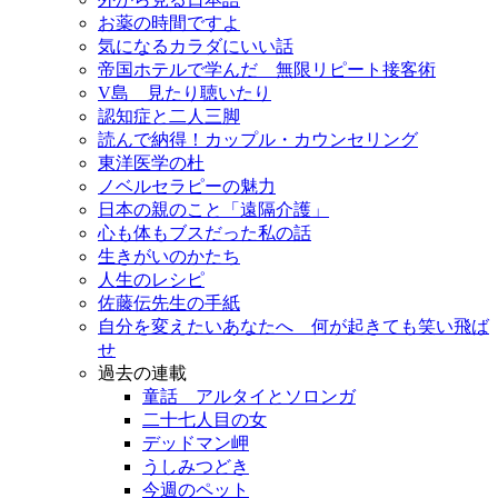
お薬の時間ですよ
気になるカラダにいい話
帝国ホテルで学んだ 無限リピート接客術
V島 見たり聴いたり
認知症と二人三脚
読んで納得！カップル・カウンセリング
東洋医学の杜
ノベルセラピーの魅力
日本の親のこと「遠隔介護」
心も体もブスだった私の話
生きがいのかたち
人生のレシピ
佐藤伝先生の手紙
自分を変えたいあなたへ 何が起きても笑い飛ば
せ
過去の連載
童話 アルタイとソロンガ
二十七人目の女
デッドマン岬
うしみつどき
今週のペット