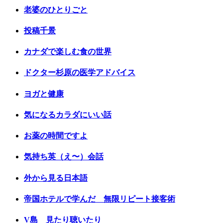
老婆のひとりごと
投稿千景
カナダで楽しむ食の世界
ドクター杉原の医学アドバイス
ヨガと健康
気になるカラダにいい話
お薬の時間ですよ
気持ち英（え〜）会話
外から見る日本語
帝国ホテルで学んだ 無限リピート接客術
V島 見たり聴いたり