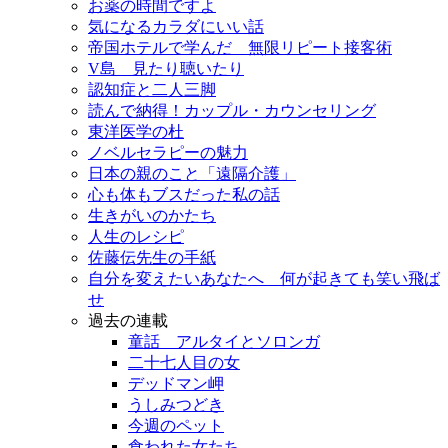
お薬の時間ですよ
気になるカラダにいい話
帝国ホテルで学んだ 無限リピート接客術
V島 見たり聴いたり
認知症と二人三脚
読んで納得！カップル・カウンセリング
東洋医学の杜
ノベルセラピーの魅力
日本の親のこと「遠隔介護」
心も体もブスだった私の話
生きがいのかたち
人生のレシピ
佐藤伝先生の手紙
自分を変えたいあなたへ 何が起きても笑い飛ば
せ
過去の連載
童話 アルタイとソロンガ
二十七人目の女
デッドマン岬
うしみつどき
今週のペット
食われた女たち