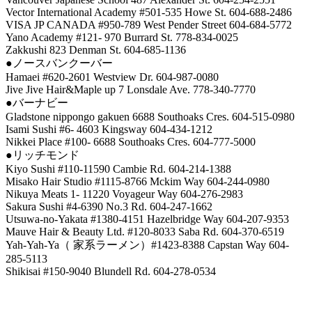
Vector International Academy #501-535 Howe St. 604-688-2486
VISA JP CANADA #950-789 West Pender Street 604-684-5772
Yano Academy #121- 970 Burrard St. 778-834-0025
Zakkushi 823 Denman St. 604-685-1136
●ノースバンクーバー
Hamaei #620-2601 Westview Dr. 604-987-0080
Jive Jive Hair&Maple up 7 Lonsdale Ave. 778-340-7770
●バーナビー
Gladstone nippongo gakuen 6688 Southoaks Cres. 604-515-0980
Isami Sushi #6- 4603 Kingsway 604-434-1212
Nikkei Place #100- 6688 Southoaks Cres. 604-777-5000
●リッチモンド
Kiyo Sushi #110-11590 Cambie Rd. 604-214-1388
Misako Hair Studio #1115-8766 Mckim Way 604-244-0980
Nikuya Meats 1- 11220 Voyageur Way 604-276-2983
Sakura Sushi #4-6390 No.3 Rd. 604-247-1662
Utsuwa-no-Yakata #1380-4151 Hazelbridge Way 604-207-9353
Mauve Hair & Beauty Ltd. #120-8033 Saba Rd. 604-370-6519
Yah-Yah-Ya（ 家系ラーメン）#1423-8388 Capstan Way 604-
285-5113
Shikisai #150-9040 Blundell Rd. 604-278-0534