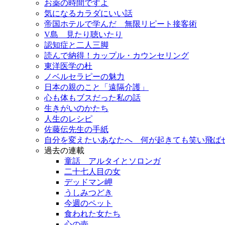
お薬の時間ですよ
気になるカラダにいい話
帝国ホテルで学んだ 無限リピート接客術
V島 見たり聴いたり
認知症と二人三脚
読んで納得！カップル・カウンセリング
東洋医学の杜
ノベルセラピーの魅力
日本の親のこと「遠隔介護」
心も体もブスだった私の話
生きがいのかたち
人生のレシピ
佐藤伝先生の手紙
自分を変えたいあなたへ 何が起きても笑い飛ば
過去の連載
童話 アルタイとソロンガ
二十七人目の女
デッドマン岬
うしみつどき
今週のペット
食われた女たち
心の壺