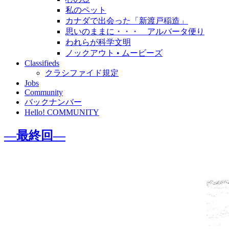
私のペット
カナダで出会った「新渡戸稲造」
思いのままに・・・ アルバータ便り
われらが科学文明
ノックアウト • ムービーズ
Classifieds
クラシファイド規定
Jobs
Community
バックナンバー
Hello! COMMUNITY
―最終回―