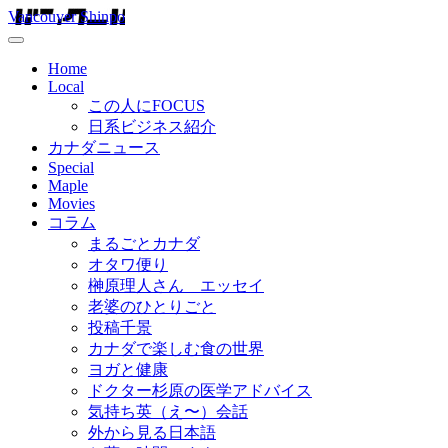
Vancouver Shinpo
Home
Local
この人にFOCUS
日系ビジネス紹介
カナダニュース
Special
Maple
Movies
コラム
まるごとカナダ
オタワ便り
榊原理人さん エッセイ
老婆のひとりごと
投稿千景
カナダで楽しむ食の世界
ヨガと健康
ドクター杉原の医学アドバイス
気持ち英（え〜）会話
外から見る日本語