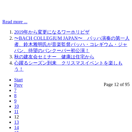
Read more ...
2019年から変更になるワーホリビザ
〜BACH COLLEGIUM JAPAN〜 バッハ演奏の第一人
者、鈴木雅明氏が音楽監督バッハ・コレギウム・ジャ
パン、待望のバンクーバー初公演！
秋の建友会セミナー 健康は住宅から
心躍るシーズン到来 クリスマスイベントを楽しも
う！
Start
Page 12 of 95
Prev
7
8
9
10
11
12
13
14