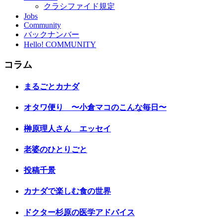
クラシファイド規定
Jobs
Community
バックナンバー
Hello! COMMUNITY
コラム
まるごとカナダ
オタワ便り 〜小倉マコのこんな毎日〜
榊原理人さん エッセイ
老婆のひとりごと
投稿千景
カナダで楽しむ食の世界
ドクター杉原の医学アドバイス