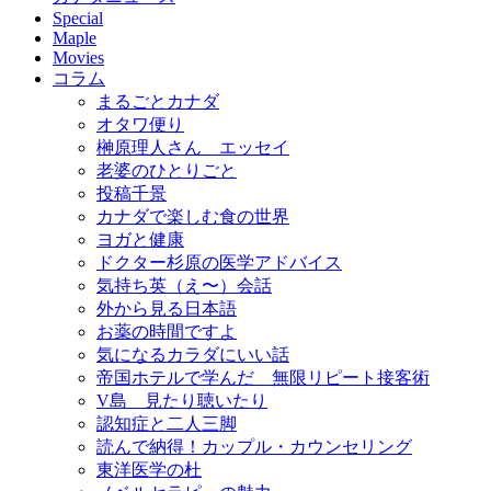
Special
Maple
Movies
コラム
まるごとカナダ
オタワ便り
榊原理人さん エッセイ
老婆のひとりごと
投稿千景
カナダで楽しむ食の世界
ヨガと健康
ドクター杉原の医学アドバイス
気持ち英（え〜）会話
外から見る日本語
お薬の時間ですよ
気になるカラダにいい話
帝国ホテルで学んだ 無限リピート接客術
V島 見たり聴いたり
認知症と二人三脚
読んで納得！カップル・カウンセリング
東洋医学の杜