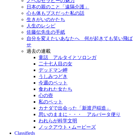
ノベルセラピーの魅力
日本の親のこと「遠隔介護」
心も体もブスだった私の話
生きがいのかたち
人生のレシピ
佐藤伝先生の手紙
自分を変えたいあなたへ 何が起きても笑い飛ば
せ
過去の連載
童話 アルタイとソロンガ
二十七人目の女
デッドマン岬
うしみつどき
今週のペット
食われた女たち
心の壺
私のペット
カナダで出会った「新渡戸稲造」
思いのままに・・・ アルバータ便り
われらが科学文明
ノックアウト • ムービーズ
Classifieds