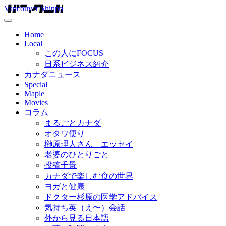
Vancouver Shinpo
Home
Local
この人にFOCUS
日系ビジネス紹介
カナダニュース
Special
Maple
Movies
コラム
まるごとカナダ
オタワ便り
榊原理人さん エッセイ
老婆のひとりごと
投稿千景
カナダで楽しむ食の世界
ヨガと健康
ドクター杉原の医学アドバイス
気持ち英（え〜）会話
外から見る日本語