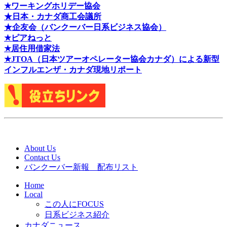
★ワーキングホリデー協会
★日本・カナダ商工会議所
★企友会（バンクーバー日系ビジネス協会）
★ピアねっと
★居住用借家法
★J
TOA（日本ツアーオペレーター協会カナダ）による新型
インフルエンザ・カナダ現地リポート
About Us
Contact Us
バンクーバー新報 配布リスト
Home
Local
この人にFOCUS
日系ビジネス紹介
カナダニュース