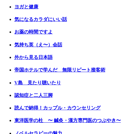
ヨガと健康
気になるカラダにいい話
お薬の時間ですよ
気持ち英（え〜）会話
外から見る日本語
帝国ホテルで学んだ 無限リピート接客術
V島 見たり聴いたり
認知症と二人三脚
読んで納得！カップル・カウンセリング
東洋医学の杜 〜 鍼灸・漢方専門医のつぶやき〜
ノベルセラピーの魅力