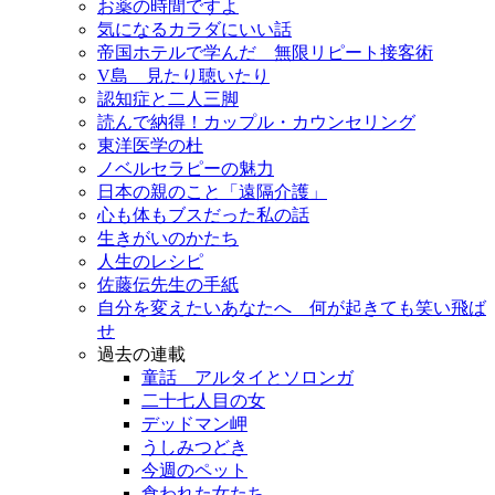
お薬の時間ですよ
気になるカラダにいい話
帝国ホテルで学んだ 無限リピート接客術
V島 見たり聴いたり
認知症と二人三脚
読んで納得！カップル・カウンセリング
東洋医学の杜
ノベルセラピーの魅力
日本の親のこと「遠隔介護」
心も体もブスだった私の話
生きがいのかたち
人生のレシピ
佐藤伝先生の手紙
自分を変えたいあなたへ 何が起きても笑い飛ば
せ
過去の連載
童話 アルタイとソロンガ
二十七人目の女
デッドマン岬
うしみつどき
今週のペット
食われた女たち