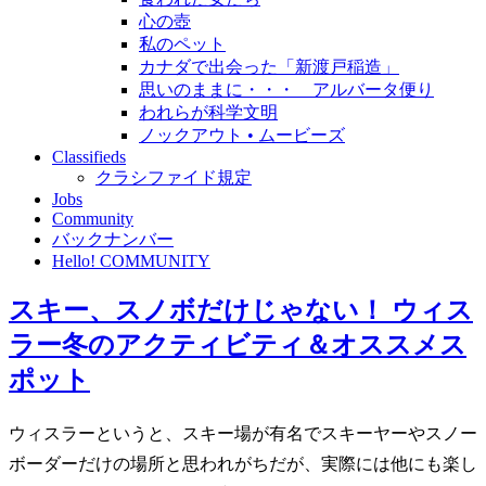
心の壺
私のペット
カナダで出会った「新渡戸稲造」
思いのままに・・・ アルバータ便り
われらが科学文明
ノックアウト • ムービーズ
Classifieds
クラシファイド規定
Jobs
Community
バックナンバー
Hello! COMMUNITY
スキー、スノボだけじゃない！ ウィス
ラー冬のアクティビティ＆オススメス
ポット
ウィスラーというと、スキー場が有名でスキーヤーやスノー
ボーダーだけの場所と思われがちだが、実際には他にも楽し