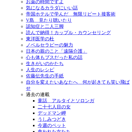
お薬の時間ですよ
気になるカラダにいい話
帝国ホテルで学んだ 無限リピート接客術
V島 見たり聴いたり
認知症と二人三脚
読んで納得！カップル・カウンセリング
東洋医学の杜
ノベルセラピーの魅力
日本の親のこと「遠隔介護」
心も体もブスだった私の話
生きがいのかたち
人生のレシピ
佐藤伝先生の手紙
自分を変えたいあなたへ 何が起きても笑い飛ば
せ
過去の連載
童話 アルタイとソロンガ
二十七人目の女
デッドマン岬
うしみつどき
今週のペット
食われた女たち