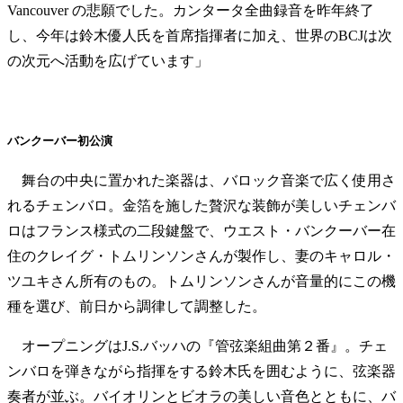
Vancouver の悲願でした。カンタータ全曲録音を昨年終了
し、今年は鈴木優人氏を首席指揮者に加え、世界のBCJは次
の次元へ活動を広げています」
バンクーバー初公演
舞台の中央に置かれた楽器は、バロック音楽で広く使用さ
れるチェンバロ。金箔を施した贅沢な装飾が美しいチェンバ
ロはフランス様式の二段鍵盤で、ウエスト・バンクーバー在
住のクレイグ・トムリンソンさんが製作し、妻のキャロル・
ツユキさん所有のもの。トムリンソンさんが音量的にこの機
種を選び、前日から調律して調整した。
オープニングはJ.S.バッハの『管弦楽組曲第２番』。チェ
ンバロを弾きながら指揮をする鈴木氏を囲むように、弦楽器
奏者が並ぶ。バイオリンとビオラの美しい音色とともに、バ