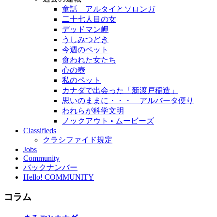
童話 アルタイとソロンガ
二十七人目の女
デッドマン岬
うしみつどき
今週のペット
食われた女たち
心の壺
私のペット
カナダで出会った「新渡戸稲造」
思いのままに・・・ アルバータ便り
われらが科学文明
ノックアウト • ムービーズ
Classifieds
クラシファイド規定
Jobs
Community
バックナンバー
Hello! COMMUNITY
コラム