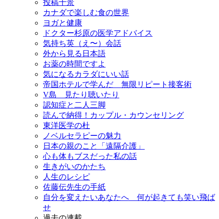
投稿千景
カナダで楽しむ食の世界
ヨガと健康
ドクター杉原の医学アドバイス
気持ち英（え〜）会話
外から見る日本語
お薬の時間ですよ
気になるカラダにいい話
帝国ホテルで学んだ 無限リピート接客術
V島 見たり聴いたり
認知症と二人三脚
読んで納得！カップル・カウンセリング
東洋医学の杜
ノベルセラピーの魅力
日本の親のこと「遠隔介護」
心も体もブスだった私の話
生きがいのかたち
人生のレシピ
佐藤伝先生の手紙
自分を変えたいあなたへ 何が起きても笑い飛ば
せ
過去の連載