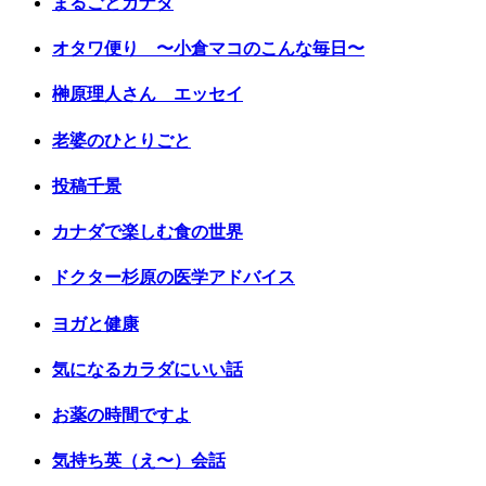
まるごとカナダ
オタワ便り 〜小倉マコのこんな毎日〜
榊原理人さん エッセイ
老婆のひとりごと
投稿千景
カナダで楽しむ食の世界
ドクター杉原の医学アドバイス
ヨガと健康
気になるカラダにいい話
お薬の時間ですよ
気持ち英（え〜）会話