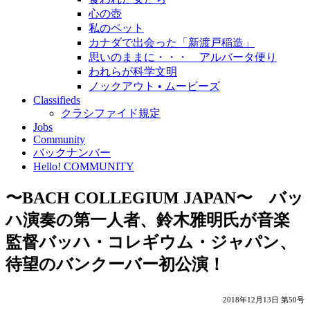
心の壺
私のペット
カナダで出会った「新渡戸稲造」
思いのままに・・・ アルバータ便り
われらが科学文明
ノックアウト • ムービーズ
Classifieds
クラシファイド規定
Jobs
Community
バックナンバー
Hello! COMMUNITY
〜BACH COLLEGIUM JAPAN〜 バッ
ハ演奏の第一人者、鈴木雅明氏が音楽
監督バッハ・コレギウム・ジャパン、
待望のバンクーバー初公演！
2018年12月13日 第50号