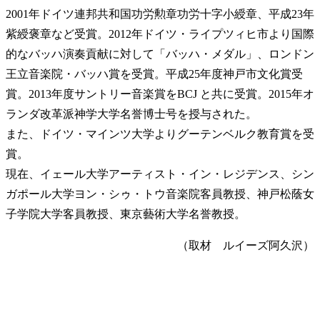
2001年ドイツ連邦共和国功労勲章功労十字小綬章、平成23年
紫綬褒章など受賞。2012年ドイツ・ライプツィヒ市より国際
的なバッハ演奏貢献に対して「バッハ・メダル」、ロンドン
王立音楽院・バッハ賞を受賞。平成25年度神戸市文化賞受
賞。2013年度サントリー音楽賞をBCJ と共に受賞。2015年オ
ランダ改革派神学大学名誉博士号を授与された。
また、ドイツ・マインツ大学よりグーテンベルク教育賞を受
賞。
現在、イェール大学アーティスト・イン・レジデンス、シン
ガポール大学ヨン・シゥ・トウ音楽院客員教授、神戸松蔭女
子学院大学客員教授、東京藝術大学名誉教授。
（取材 ルイーズ阿久沢）