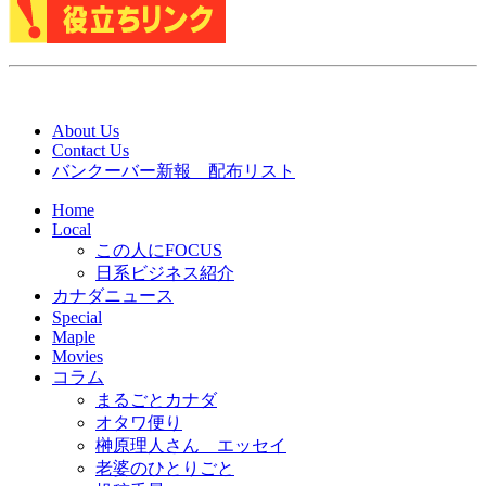
About Us
Contact Us
バンクーバー新報 配布リスト
Home
Local
この人にFOCUS
日系ビジネス紹介
カナダニュース
Special
Maple
Movies
コラム
まるごとカナダ
オタワ便り
榊原理人さん エッセイ
老婆のひとりごと