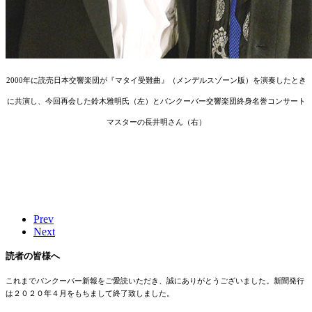
2000年に読売日本交響楽団が『マタイ受難曲』（メンデルスゾーン版）を演奏したとき
に共演し、今回再会した鈴木雅明氏（左）とバンクーバー交響楽団終身名誉コンサート
マスターの長井明さん（右）
Prev
Next
読者の皆様へ
これまでバンクーバー新報をご愛読いただき、誠にありがとうございました。新聞発行
は２０２０年４月をもちまして終了致しました。