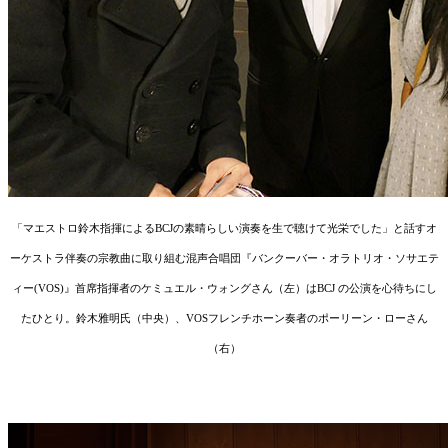
「マエストロ鈴木指揮によるBCJの素晴らしい演奏を生で聴けて光栄でした」と話すオ
ーケストラ伴奏の宗教曲に取り組む混声合唱団『バンクーバー・オラトリオ・ソサエテ
ィー(VOS)』首席指揮者のケミュエル・ウォングさん（左）はBCJ の公演を心待ちにし
たひとり。鈴木雅明氏（中央）、VOSフレンチホーン奏者のポーリーン・ローさん
（右）