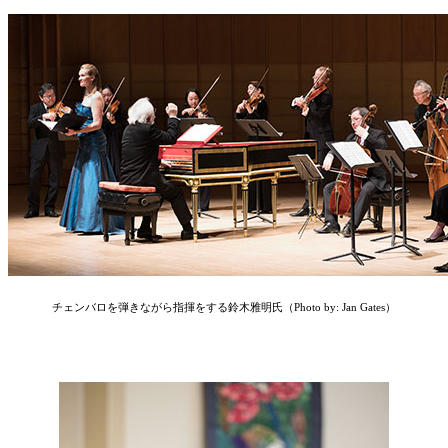
チェンバロを弾きながら指揮をする鈴木雅明氏（Photo by: Jan Gates）