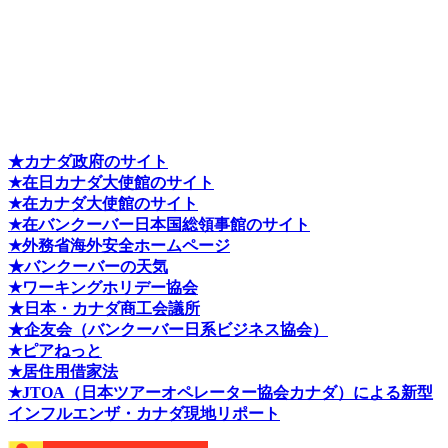
★カナダ政府のサイト
★在日カナダ大使館のサイト
★在カナダ大使館のサイト
★在バンクーバー日本国総領事館のサイト
★外務省海外安全ホームページ
★バンクーバーの天気
★ワーキングホリデー協会
★日本・カナダ商工会議所
★企友会（バンクーバー日系ビジネス協会）
★ピアねっと
★居住用借家法
★J
TOA（日本ツアーオペレーター協会カナダ）による新型
インフルエンザ・カナダ現地リポート