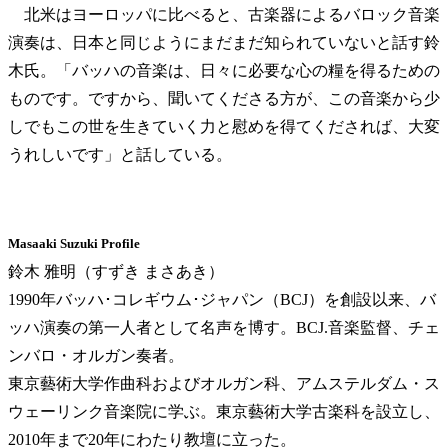
北米はヨーロッパに比べると、古楽器によるバロック音楽
演奏は、日本と同じようにまだまだ知られていないと話す鈴
木氏。「バッハの音楽は、日々に必要な心の糧を得るための
ものです。ですから、聞いてくださる方が、この音楽から少
しでもこの世を生きていく力と慰めを得てくだされば、大変
うれしいです」と話している。
Masaaki Suzuki Profile
鈴木 雅明（すずき まさあき）
1990年バッハ･コレギウム･ジャパン（BCJ）を創設以来、バ
ッハ演奏の第一人者として名声を博す。BCJ.音楽監督、チェ
ンバロ・オルガン奏者。
東京藝術大学作曲科およびオルガン科、アムステルダム・ス
ウェーリンク音楽院に学ぶ。東京藝術大学古楽科を設立し、
2010年まで20年にわたり教壇に立った。