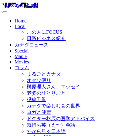
Vancouver Shinpo
Home
Local
この人にFOCUS
日系ビジネス紹介
カナダニュース
Special
Maple
Movies
コラム
まるごとカナダ
オタワ便り
榊原理人さん エッセイ
老婆のひとりごと
投稿千景
カナダで楽しむ食の世界
ヨガと健康
ドクター杉原の医学アドバイス
気持ち英（え〜）会話
外から見る日本語