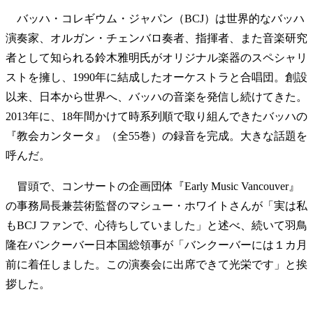
バッハ・コレギウム・ジャパン（BCJ）は世界的なバッハ
演奏家、オルガン・チェンバロ奏者、指揮者、また音楽研究
者として知られる鈴木雅明氏がオリジナル楽器のスペシャリ
ストを擁し、1990年に結成したオーケストラと合唱団。創設
以来、日本から世界へ、バッハの音楽を発信し続けてきた。
2013年に、18年間かけて時系列順で取り組んできたバッハの
『教会カンタータ』（全55巻）の録音を完成。大きな話題を
呼んだ。
冒頭で、コンサートの企画団体『Early Music Vancouver』
の事務局長兼芸術監督のマシュー・ホワイトさんが「実は私
もBCJ ファンで、心待ちしていました」と述べ、続いて羽鳥
隆在バンクーバー日本国総領事が「バンクーバーには１カ月
前に着任しました。この演奏会に出席できて光栄です」と挨
拶した。