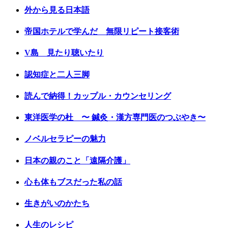
外から見る日本語
帝国ホテルで学んだ 無限リピート接客術
V島 見たり聴いたり
認知症と二人三脚
読んで納得！カップル・カウンセリング
東洋医学の杜 〜 鍼灸・漢方専門医のつぶやき〜
ノベルセラピーの魅力
日本の親のこと「遠隔介護」
心も体もブスだった私の話
生きがいのかたち
人生のレシピ