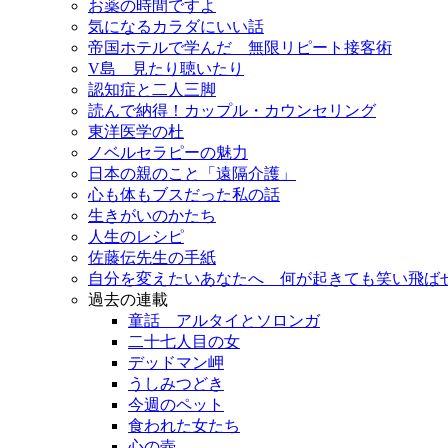
お薬の時間ですよ
気になるカラダにいい話
帝国ホテルで学んだ 無限リピート接客術
V島 見たり聴いたり
認知症と二人三脚
読んで納得！カップル・カウンセリング
東洋医学の杜
ノベルセラピーの魅力
日本の親のこと「遠隔介護」
心も体もブスだった私の話
生きがいのかたち
人生のレシピ
佐藤伝先生の手紙
自分を変えたいあなたへ 何が起きても笑い飛ば
過去の連載
童話 アルタイとソロンガ
二十七人目の女
デッドマン岬
うしみつどき
今週のペット
食われた女たち
心の壺