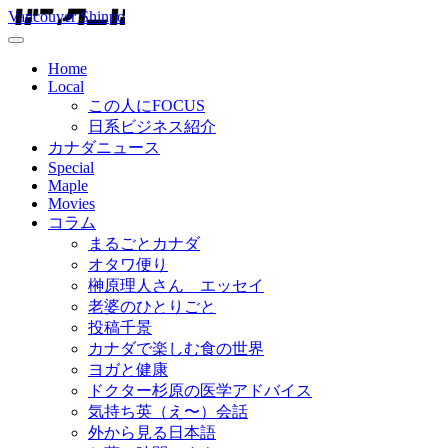
Vancouver Shinpo
Home
Local
この人にFOCUS
日系ビジネス紹介
カナダニュース
Special
Maple
Movies
コラム
まるごとカナダ
オタワ便り
榊原理人さん エッセイ
老婆のひとりごと
投稿千景
カナダで楽しむ食の世界
ヨガと健康
ドクター杉原の医学アドバイス
気持ち英（え〜）会話
外から見る日本語