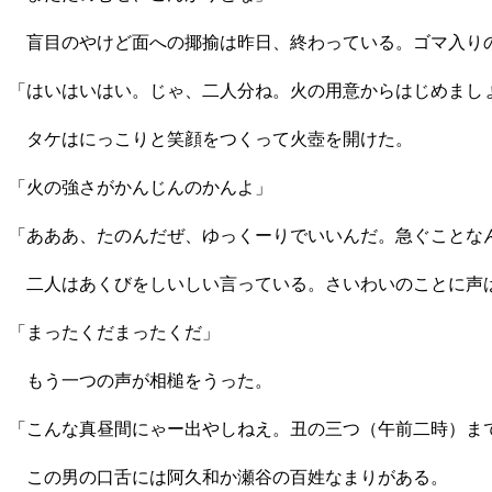
盲目のやけど面への揶揄は昨日、終わっている。ゴマ入りの
「はいはいはい。じゃ、二人分ね。火の用意からはじめまし
タケはにっこりと笑顔をつくって火壺を開けた。
「火の強さがかんじんのかんよ」
「あああ、たのんだぜ、ゆっくーりでいいんだ。急ぐことな
二人はあくびをしいしい言っている。さいわいのことに声
「まったくだまったくだ」
もう一つの声が相槌をうった。
「こんな真昼間にゃー出やしねえ。丑の三つ（午前二時）ま
この男の口舌には阿久和か瀬谷の百姓なまりがある。