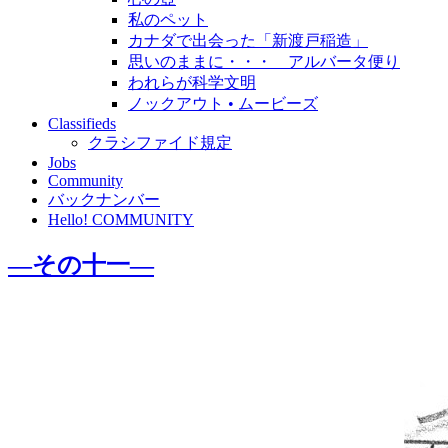
私のペット
カナダで出会った「新渡戸稲造」
思いのままに・・・ アルバータ便り
われらが科学文明
ノックアウト • ムービーズ
Classifieds
クラシファイド規定
Jobs
Community
バックナンバー
Hello! COMMUNITY
―その十一―