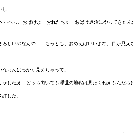
いし」
へっへっ、おばけよ。おれたちゃーおばけ退治にやってきたん
そろしいのなんの、…もっとも、おめえはいいよな。目が見え
いなもんばっかり見えちゃって」
りゃしねえ。どっち向いても浮世の地獄は見たくねえもんだら
を許した。