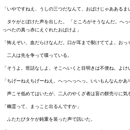
「いやですねえ、うしの三つだなんて、おばけじゃああるま
タケがとぼけた声を出した。 「ところがそうなんだ。へっ
っぺたの真っ赤にえぐれたおばけよ」
「怖えぞい、血だらけなんだ。口が耳まで裂けててよ。おっ
二人は先を争って喋っている。
「そうよ。世話なしよ。そこへいくと目明きは不便ね。よけ
「ちげーねえちげーねえ。へっへっへっ。いいもんなんかあ
声こそ低めてはいたが、二人のやくざ者は盲の餅売りに気
「幽霊って、まっこと出るんですか」
ふたたびタケが鈍重を装った声で訊いた。