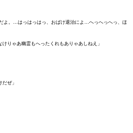
だよ。…はっはっはっ、おばけ退治によ…へっへっへっ、ほ
なけりゃあ幽霊もへったくれもありゃあしねえ」
けだぜ」