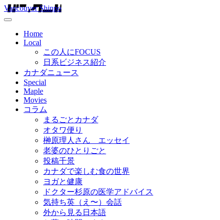
Vancouver Shinpo
Home
Local
この人にFOCUS
日系ビジネス紹介
カナダニュース
Special
Maple
Movies
コラム
まるごとカナダ
オタワ便り
榊原理人さん エッセイ
老婆のひとりごと
投稿千景
カナダで楽しむ食の世界
ヨガと健康
ドクター杉原の医学アドバイス
気持ち英（え〜）会話
外から見る日本語