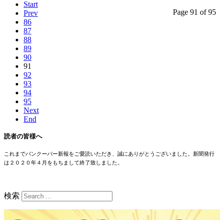
Start
Page 91 of 95
Prev
86
87
88
89
90
91
92
93
94
95
Next
End
読者の皆様へ
これまでバンクーバー新報をご愛読いただき、誠にありがとうございました。新聞発行
は２０２０年４月をもちまして終了致しました。
検索