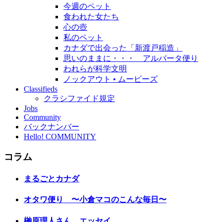
今週のペット
食われた女たち
心の壺
私のペット
カナダで出会った「新渡戸稲造」
思いのままに・・・ アルバータ便り
われらが科学文明
ノックアウト • ムービーズ
Classifieds
クラシファイド規定
Jobs
Community
バックナンバー
Hello! COMMUNITY
コラム
まるごとカナダ
オタワ便り 〜小倉マコのこんな毎日〜
榊原理人さん エッセイ