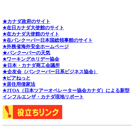
★カナダ政府のサイト
★在日カナダ大使館のサイト
★在カナダ大使館のサイト
★在バンクーバー日本国総領事館のサイト
★外務省海外安全ホームページ
★バンクーバーの天気
★ワーキングホリデー協会
★日本・カナダ商工会議所
★企友会（バンクーバー日系ビジネス協会）
★ピアねっと
★居住用借家法
★J
TOA（日本ツアーオペレーター協会カナダ）による新型
インフルエンザ・カナダ現地リポート