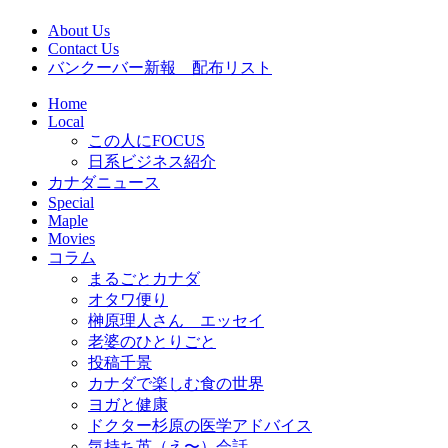
About Us
Contact Us
バンクーバー新報 配布リスト
Home
Local
この人にFOCUS
日系ビジネス紹介
カナダニュース
Special
Maple
Movies
コラム
まるごとカナダ
オタワ便り
榊原理人さん エッセイ
老婆のひとりごと
投稿千景
カナダで楽しむ食の世界
ヨガと健康
ドクター杉原の医学アドバイス
気持ち英（え〜）会話