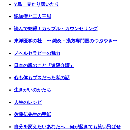
V島 見たり聴いたり
認知症と二人三脚
読んで納得！カップル・カウンセリング
東洋医学の杜 〜 鍼灸・漢方専門医のつぶやき〜
ノベルセラピーの魅力
日本の親のこと「遠隔介護」
心も体もブスだった私の話
生きがいのかたち
人生のレシピ
佐藤伝先生の手紙
自分を変えたいあなたへ 何が起きても笑い飛ばせ