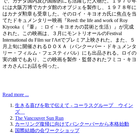
で、カナダ国内及び国際的にも活躍した人物だ。１９７０年
には大阪万博でカナダ館のオブジェを製作し、１９７８年に
はカナダ勲章も受章した。そのロイ・キヨオカ氏に焦点を当
てたドキュメンタリー映画『Reed: the life and work of Roy
Kiyooka（『葦』：ロイ・キヨオカの芸術と生活）』が完成
された。この映画は、３月にモントリオールのFestival
International du Film sur l'Artでプレミア上映された。また、５
月上旬に開催されるＤＯＸＡ（バンクーバー・ドキュメンタ
リー・フィルム・フェスティバル）にも出品される。ロイの
実の娘でもあり、この映画を製作・監督されたフミコ・キヨ
オカさんにお話を伺った。
Read more ...
生きる喜びを歌で伝えて - コーラスグループ ウイン
ズ
The Vancouver Sun Run
カーリング復帰に向けてバンクーバーから本格始動
国際結婚の会ワークショップ