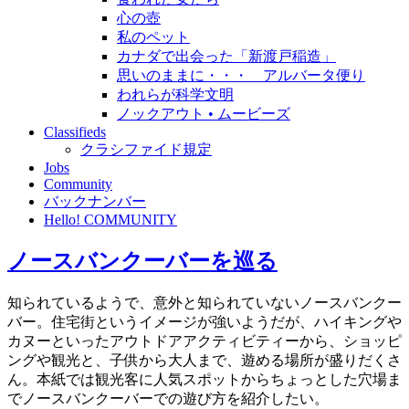
心の壺
私のペット
カナダで出会った「新渡戸稲造」
思いのままに・・・ アルバータ便り
われらが科学文明
ノックアウト • ムービーズ
Classifieds
クラシファイド規定
Jobs
Community
バックナンバー
Hello! COMMUNITY
ノースバンクーバーを巡る
知られているようで、意外と知られていないノースバンクー
バー。住宅街というイメージが強いようだが、ハイキングや
カヌーといったアウトドアアクティビティーから、ショッピ
ングや観光と、子供から大人まで、遊める場所が盛りだくさ
ん。本紙では観光客に人気スポットからちょっとした穴場ま
でノースバンクーバーでの遊び方を紹介したい。