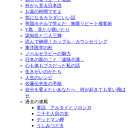
外から見る日本語
お薬の時間ですよ
気になるカラダにいい話
帝国ホテルで学んだ 無限リピート接客術
V島 見たり聴いたり
認知症と二人三脚
読んで納得！カップル・カウンセリング
東洋医学の杜
ノベルセラピーの魅力
日本の親のこと「遠隔介護」
心も体もブスだった私の話
生きがいのかたち
人生のレシピ
佐藤伝先生の手紙
自分を変えたいあなたへ 何が起きても笑い飛ば
せ
過去の連載
童話 アルタイとソロンガ
二十七人目の女
デッドマン岬
うしみつどき