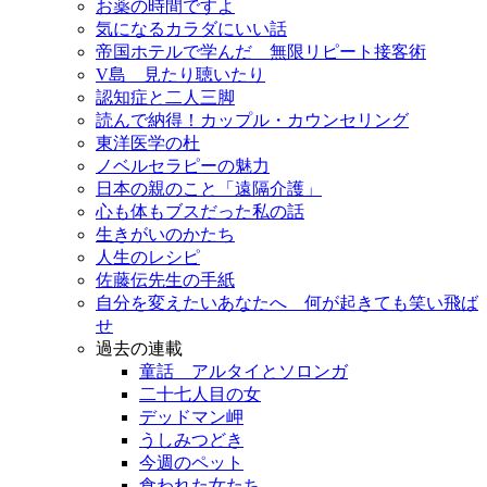
お薬の時間ですよ
気になるカラダにいい話
帝国ホテルで学んだ 無限リピート接客術
V島 見たり聴いたり
認知症と二人三脚
読んで納得！カップル・カウンセリング
東洋医学の杜
ノベルセラピーの魅力
日本の親のこと「遠隔介護」
心も体もブスだった私の話
生きがいのかたち
人生のレシピ
佐藤伝先生の手紙
自分を変えたいあなたへ 何が起きても笑い飛ば
せ
過去の連載
童話 アルタイとソロンガ
二十七人目の女
デッドマン岬
うしみつどき
今週のペット
食われた女たち