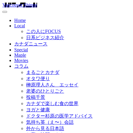
Vancouver Shinpo
Home
Local
この人にFOCUS
日系ビジネス紹介
カナダニュース
Special
Maple
Movies
コラム
まるごとカナダ
オタワ便り
榊原理人さん エッセイ
老婆のひとりごと
投稿千景
カナダで楽しむ食の世界
ヨガと健康
ドクター杉原の医学アドバイス
気持ち英（え〜）会話
外から見る日本語