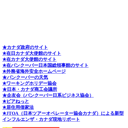
★カナダ政府のサイト
★在日カナダ大使館のサイト
★在カナダ大使館のサイト
★在バンクーバー日本国総領事館のサイト
★外務省海外安全ホームページ
★バンクーバーの天気
★ワーキングホリデー協会
★日本・カナダ商工会議所
★企友会（バンクーバー日系ビジネス協会）
★ピアねっと
★居住用借家法
★J
TOA（日本ツアーオペレーター協会カナダ）による新型
インフルエンザ・カナダ現地リポート