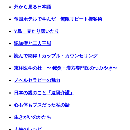
外から見る日本語
帝国ホテルで学んだ 無限リピート接客術
V島 見たり聴いたり
認知症と二人三脚
読んで納得！カップル・カウンセリング
東洋医学の杜 〜 鍼灸・漢方専門医のつぶやき〜
ノベルセラピーの魅力
日本の親のこと「遠隔介護」
心も体もブスだった私の話
生きがいのかたち
人生のレシピ