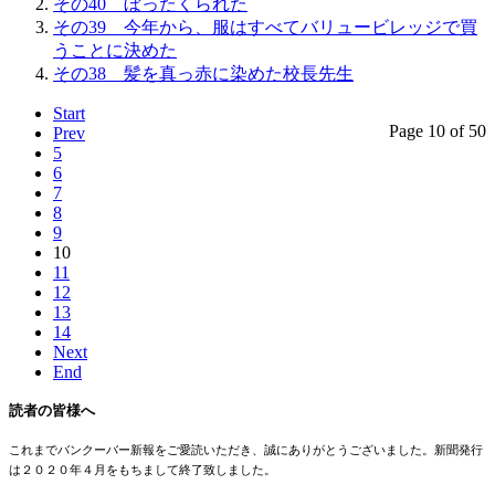
その40 ぼったくられた
その39 今年から、服はすべてバリュービレッジで買
うことに決めた
その38 髪を真っ赤に染めた校長先生
Start
Page 10 of 50
Prev
5
6
7
8
9
10
11
12
13
14
Next
End
読者の皆様へ
これまでバンクーバー新報をご愛読いただき、誠にありがとうございました。新聞発行
は２０２０年４月をもちまして終了致しました。