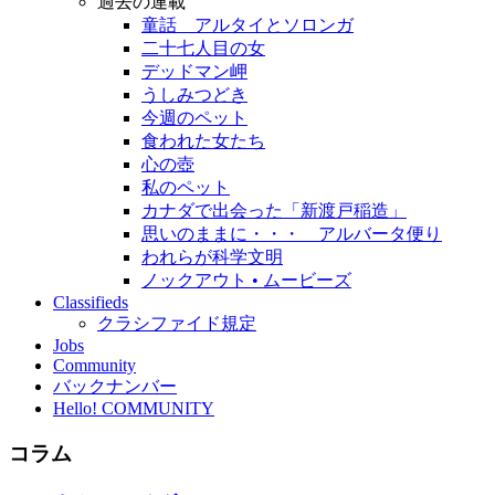
過去の連載
童話 アルタイとソロンガ
二十七人目の女
デッドマン岬
うしみつどき
今週のペット
食われた女たち
心の壺
私のペット
カナダで出会った「新渡戸稲造」
思いのままに・・・ アルバータ便り
われらが科学文明
ノックアウト • ムービーズ
Classifieds
クラシファイド規定
Jobs
Community
バックナンバー
Hello! COMMUNITY
コラム