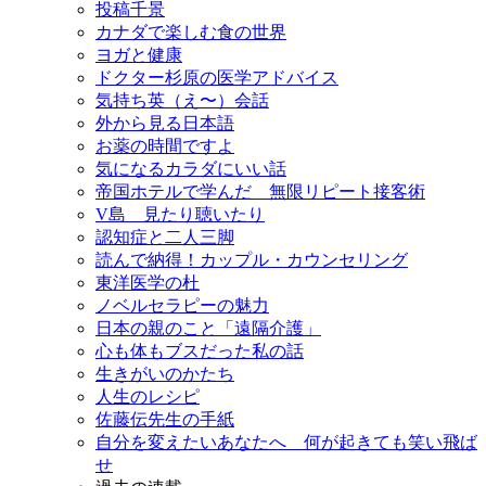
投稿千景
カナダで楽しむ食の世界
ヨガと健康
ドクター杉原の医学アドバイス
気持ち英（え〜）会話
外から見る日本語
お薬の時間ですよ
気になるカラダにいい話
帝国ホテルで学んだ 無限リピート接客術
V島 見たり聴いたり
認知症と二人三脚
読んで納得！カップル・カウンセリング
東洋医学の杜
ノベルセラピーの魅力
日本の親のこと「遠隔介護」
心も体もブスだった私の話
生きがいのかたち
人生のレシピ
佐藤伝先生の手紙
自分を変えたいあなたへ 何が起きても笑い飛ば
せ