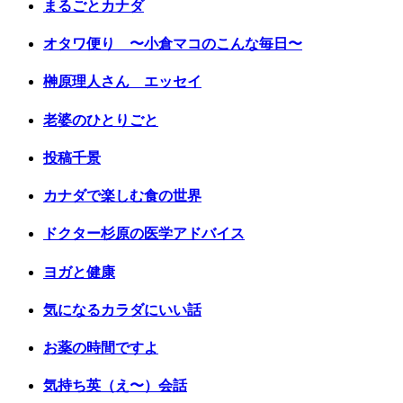
まるごとカナダ
オタワ便り 〜小倉マコのこんな毎日〜
榊原理人さん エッセイ
老婆のひとりごと
投稿千景
カナダで楽しむ食の世界
ドクター杉原の医学アドバイス
ヨガと健康
気になるカラダにいい話
お薬の時間ですよ
気持ち英（え〜）会話