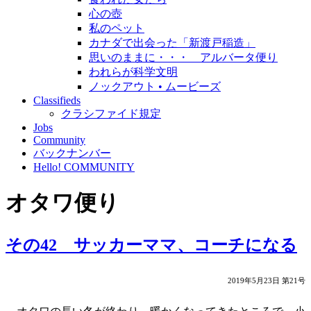
心の壺
私のペット
カナダで出会った「新渡戸稲造」
思いのままに・・・ アルバータ便り
われらが科学文明
ノックアウト • ムービーズ
Classifieds
クラシファイド規定
Jobs
Community
バックナンバー
Hello! COMMUNITY
オタワ便り
その42 サッカーママ、コーチになる
2019年5月23日 第21号