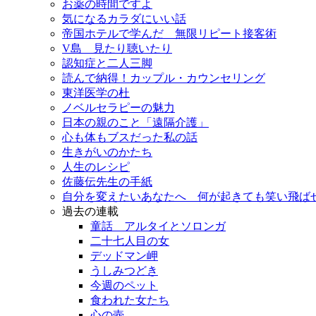
お薬の時間ですよ
気になるカラダにいい話
帝国ホテルで学んだ 無限リピート接客術
V島 見たり聴いたり
認知症と二人三脚
読んで納得！カップル・カウンセリング
東洋医学の杜
ノベルセラピーの魅力
日本の親のこと「遠隔介護」
心も体もブスだった私の話
生きがいのかたち
人生のレシピ
佐藤伝先生の手紙
自分を変えたいあなたへ 何が起きても笑い飛ば
過去の連載
童話 アルタイとソロンガ
二十七人目の女
デッドマン岬
うしみつどき
今週のペット
食われた女たち
心の壺