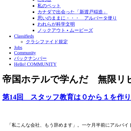
私のペット
カナダで出会った「新渡戸稲造」
思いのままに・・・ アルバータ便り
われらが科学文明
ノックアウト • ムービーズ
Classifieds
クラシファイド規定
Jobs
Community
バックナンバー
Hello! COMMUNITY
帝国ホテルで学んだ 無限リ
第14回 スタッフ教育は０から１を作
「私こんな会社、もう辞めます」。一ケ月半前にアルバイト