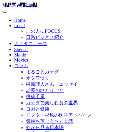
Vancouver Shinpo
Home
Local
この人にFOCUS
日系ビジネス紹介
カナダニュース
Special
Maple
Movies
コラム
まるごとカナダ
オタワ便り
榊原理人さん エッセイ
老婆のひとりごと
投稿千景
カナダで楽しむ食の世界
ヨガと健康
ドクター杉原の医学アドバイス
気持ち英（え〜）会話
外から見る日本語