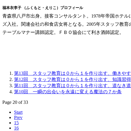
福本衣李子 （ふくもと・えりこ）プロフィール
青森県八戸市出身。接客コンサルタント。1978年帝国ホテル
ズ入社。関連会社の和食店女将となる。2005年スタッフ教
テーブルマナー講師認定。ＦＢＯ協会にて利き酒師認定。
第13回 スタッフ教育は０から１を作り出す、働きや
第12回 スタッフ教育は０から１を作り出す、知識習
第11回 スタッフ教育は０から１を作り出す、道なき
第10回 一瞬の出会いを永遠に変える魔法の７か条
Page 20 of 33
Start
Prev
15
16