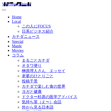
Vancouver Shinpo
Home
Local
この人にFOCUS
日系ビジネス紹介
カナダニュース
Special
Maple
Movies
コラム
まるごとカナダ
オタワ便り
榊原理人さん エッセイ
老婆のひとりごと
投稿千景
カナダで楽しむ食の世界
ヨガと健康
ドクター杉原の医学アドバイス
気持ち英（え〜）会話
外から見る日本語