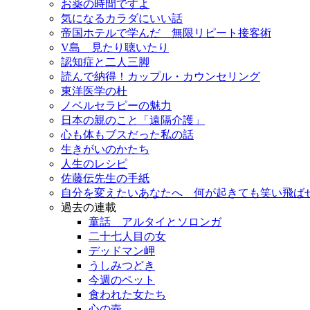
お薬の時間ですよ
気になるカラダにいい話
帝国ホテルで学んだ 無限リピート接客術
V島 見たり聴いたり
認知症と二人三脚
読んで納得！カップル・カウンセリング
東洋医学の杜
ノベルセラピーの魅力
日本の親のこと「遠隔介護」
心も体もブスだった私の話
生きがいのかたち
人生のレシピ
佐藤伝先生の手紙
自分を変えたいあなたへ 何が起きても笑い飛ば
過去の連載
童話 アルタイとソロンガ
二十七人目の女
デッドマン岬
うしみつどき
今週のペット
食われた女たち
心の壺