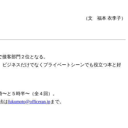
（文 福本 衣李子）
で接客部門２位となる。
。ビジネスだけでなくプライベートシーンでも役立つ本と好
時〜と５時半〜（全４回）。
法は
fukumoto@officeran.jp
まで。