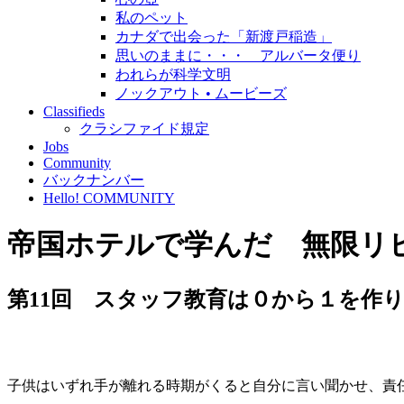
私のペット
カナダで出会った「新渡戸稲造」
思いのままに・・・ アルバータ便り
われらが科学文明
ノックアウト • ムービーズ
Classifieds
クラシファイド規定
Jobs
Community
バックナンバー
Hello! COMMUNITY
帝国ホテルで学んだ 無限リ
第11回 スタッフ教育は０から１を作
子供はいずれ手が離れる時期がくると自分に言い聞かせ、責