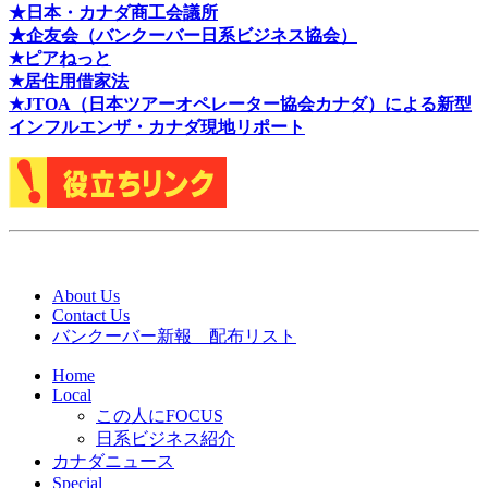
★日本・カナダ商工会議所
★企友会（バンクーバー日系ビジネス協会）
★ピアねっと
★居住用借家法
★J
TOA（日本ツアーオペレーター協会カナダ）による新型
インフルエンザ・カナダ現地リポート
About Us
Contact Us
バンクーバー新報 配布リスト
Home
Local
この人にFOCUS
日系ビジネス紹介
カナダニュース
Special