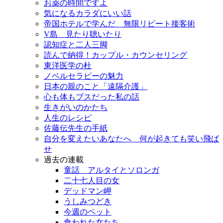
お薬の時間ですよ
気になるカラダにいい話
帝国ホテルで学んだ 無限リピート接客術
V島 見たり聴いたり
認知症と二人三脚
読んで納得！カップル・カウンセリング
東洋医学の杜
ノベルセラピーの魅力
日本の親のこと「遠隔介護」
心も体もブスだった私の話
生きがいのかたち
人生のレシピ
佐藤伝先生の手紙
自分を変えたいあなたへ 何が起きても笑い飛ば
せ
過去の連載
童話 アルタイとソロンガ
二十七人目の女
デッドマン岬
うしみつどき
今週のペット
食われた女たち