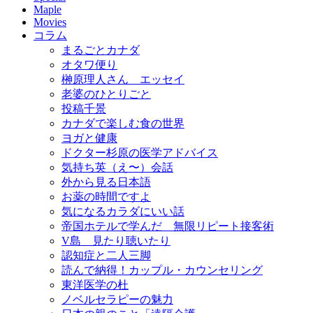
Maple
Movies
コラム
まるごとカナダ
オタワ便り
榊原理人さん エッセイ
老婆のひとりごと
投稿千景
カナダで楽しむ食の世界
ヨガと健康
ドクター杉原の医学アドバイス
気持ち英（え〜）会話
外から見る日本語
お薬の時間ですよ
気になるカラダにいい話
帝国ホテルで学んだ 無限リピート接客術
V島 見たり聴いたり
認知症と二人三脚
読んで納得！カップル・カウンセリング
東洋医学の杜
ノベルセラピーの魅力