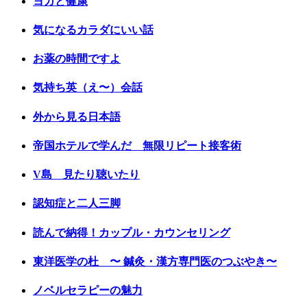
ヨガと健康
気になるカラダにいい話
お薬の時間ですよ
気持ち英（え〜）会話
外から見る日本語
帝国ホテルで学んだ 無限リピート接客術
V島 見たり聴いたり
認知症と二人三脚
読んで納得！カップル・カウンセリング
東洋医学の杜 〜 鍼灸・漢方専門医のつぶやき〜
ノベルセラピーの魅力