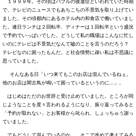
１９９９年。その頃はバブルの後遺症といわれていた時期
で、テレビのニュースでもあちこちの不景気を取り上げてい
ました。その頃都内にあるホテル内の和食店で働いていまし
た。連日ランチは２回転半、ディナーは１回転半という盛況
で予約でいっぱいでした。どうして私の職場はこんなに忙し
いのにテレビは不景気だなんて嘘のことを言うのだろう？
テレビなのに困ったもんだ。と社会情勢に疎い私は不思議に
思っていました。
そんなある日「いつ来てもこのお店は混んでいるねぇ。
他のお店は閑古鳥が鳴いて困っているというのに…」。
はじめはただのお世辞と受け止めていました。ところが同
じようなことを度々言われるようになり、振り返ってみると
「予約が取れない」とお客様から叱られ、しょっちゅう謝っ
ていました。
でもどうして混んでいるのか…。そこで改めて考えてみる