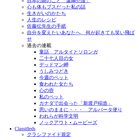
日本の親のこと「遠隔介護」
心も体もブスだった私の話
生きがいのかたち
人生のレシピ
佐藤伝先生の手紙
自分を変えたいあなたへ 何が起きても笑い飛ば
せ
過去の連載
童話 アルタイとソロンガ
二十七人目の女
デッドマン岬
うしみつどき
今週のペット
食われた女たち
心の壺
私のペット
カナダで出会った「新渡戸稲造」
思いのままに・・・ アルバータ便り
われらが科学文明
ノックアウト • ムービーズ
Classifieds
クラシファイド規定