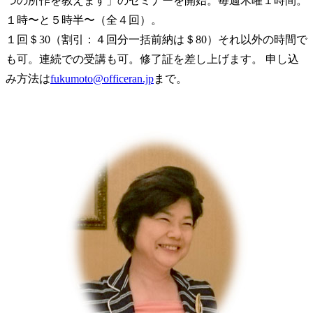
つの所作を教えます」のセミナーを開始。毎週木曜１時間。
１時〜と５時半〜（全４回）。
１回＄30（割引：４回分一括前納は＄80）それ以外の時間で
も可。連続での受講も可。修了証を差し上げます。 申し込
み方法は
fukumoto@officeran.jp
まで。