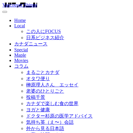
Vancouver Shinpo
Home
Local
この人にFOCUS
日系ビジネス紹介
カナダニュース
Special
Maple
Movies
コラム
まるごとカナダ
オタワ便り
榊原理人さん エッセイ
老婆のひとりごと
投稿千景
カナダで楽しむ食の世界
ヨガと健康
ドクター杉原の医学アドバイス
気持ち英（え〜）会話
外から見る日本語