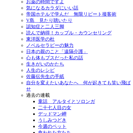
お薬の時間ですよ
気になるカラダにいい話
帝国ホテルで学んだ 無限リピート接客術
V島 見たり聴いたり
認知症と二人三脚
読んで納得！カップル・カウンセリング
東洋医学の杜
ノベルセラピーの魅力
日本の親のこと「遠隔介護」
心も体もブスだった私の話
生きがいのかたち
人生のレシピ
佐藤伝先生の手紙
自分を変えたいあなたへ 何が起きても笑い飛ば
せ
過去の連載
童話 アルタイとソロンガ
二十七人目の女
デッドマン岬
うしみつどき
今週のペット
食われた女たち