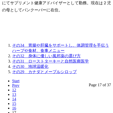
にてサプリメント健康アドバイザーとして勤務。現在は２児
の母としてバンクーバーに在住。
その34 胃腸や肝臓をサポートし、体調管理を手伝う
ハーブや食材、食事メニュー
その32 身体に優しい風邪薬の選び方
その31 ローストターキーと自然医療医学
その30 地球温暖化
その29 カナダとメープルシロップ
Start
Page 17 of 37
Prev
12
13
14
15
16
17