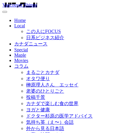
Vancouver Shinpo
Home
Local
この人にFOCUS
日系ビジネス紹介
カナダニュース
Special
Maple
Movies
コラム
まるごとカナダ
オタワ便り
榊原理人さん エッセイ
老婆のひとりごと
投稿千景
カナダで楽しむ食の世界
ヨガと健康
ドクター杉原の医学アドバイス
気持ち英（え〜）会話
外から見る日本語