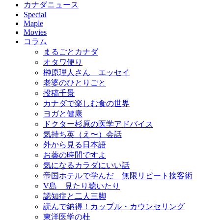
カナダニュース
Special
Maple
Movies
コラム
まるごとカナダ
オタワ便り
榊原理人さん エッセイ
老婆のひとりごと
投稿千景
カナダで楽しむ食の世界
ヨガと健康
ドクター杉原の医学アドバイス
気持ち英（え〜）会話
外から見る日本語
お薬の時間ですよ
気になるカラダにいい話
帝国ホテルで学んだ 無限リピート接客術
V島 見たり聴いたり
認知症と二人三脚
読んで納得！カップル・カウンセリング
東洋医学の杜