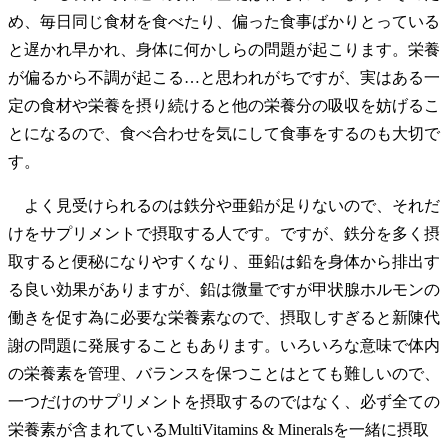
め、毎日同じ食材を食べたり、偏った食事ばかりとっている
と遅かれ早かれ、身体に何かしらの問題が起こります。栄養
が偏るから不調が起こる…と思われがちですが、実はある一
定の食材や栄養を摂り続けると他の栄養分の吸収を妨げるこ
とになるので、食べ合わせを気にして食事をするのも大切で
す。
よく見受けられるのは鉄分や亜鉛が足りないので、それだ
けをサプリメントで摂取する人です。ですが、鉄分を多く摂
取すると便秘になりやすくなり、亜鉛は鉛を身体から排出す
る良い効果がありますが、鉛は微量ですが甲状腺ホルモンの
働きを促す為に必要な栄養素なので、摂取しすぎると新陳代
謝の問題に発展することもあります。いろいろな意味で体内
の栄養素を管理、バランスを保つことはとても難しいので、
一つだけのサプリメントを摂取するのではなく、必ず全ての
栄養素が含まれているMultiVitamins & Mineralsを一緒に摂取