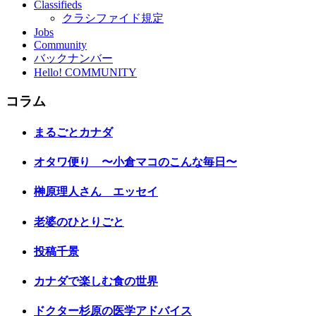
Classifieds
クラシファイド規定
Jobs
Community
バックナンバー
Hello! COMMUNITY
コラム
まるごとカナダ
オタワ便り 〜小倉マコのこんな毎日〜
榊原理人さん エッセイ
老婆のひとりごと
投稿千景
カナダで楽しむ食の世界
ドクター杉原の医学アドバイス