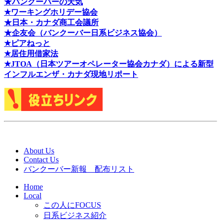
★バンクーバーの天気
★ワーキングホリデー協会
★日本・カナダ商工会議所
★企友会（バンクーバー日系ビジネス協会）
★ピアねっと
★居住用借家法
★J
TOA（日本ツアーオペレーター協会カナダ）による新型
インフルエンザ・カナダ現地リポート
About Us
Contact Us
バンクーバー新報 配布リスト
Home
Local
この人にFOCUS
日系ビジネス紹介