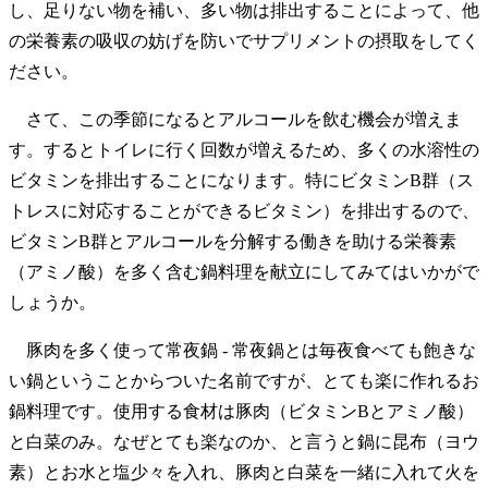
し、足りない物を補い、多い物は排出することによって、他
の栄養素の吸収の妨げを防いでサプリメントの摂取をしてく
ださい。
さて、この季節になるとアルコールを飲む機会が増えま
す。するとトイレに行く回数が増えるため、多くの水溶性の
ビタミンを排出することになります。特にビタミンB群（ス
トレスに対応することができるビタミン）を排出するので、
ビタミンB群とアルコールを分解する働きを助ける栄養素
（アミノ酸）を多く含む鍋料理を献立にしてみてはいかがで
しょうか。
豚肉を多く使って常夜鍋 - 常夜鍋とは毎夜食べても飽きな
い鍋ということからついた名前ですが、とても楽に作れるお
鍋料理です。使用する食材は豚肉（ビタミンBとアミノ酸）
と白菜のみ。なぜとても楽なのか、と言うと鍋に昆布（ヨウ
素）とお水と塩少々を入れ、豚肉と白菜を一緒に入れて火を