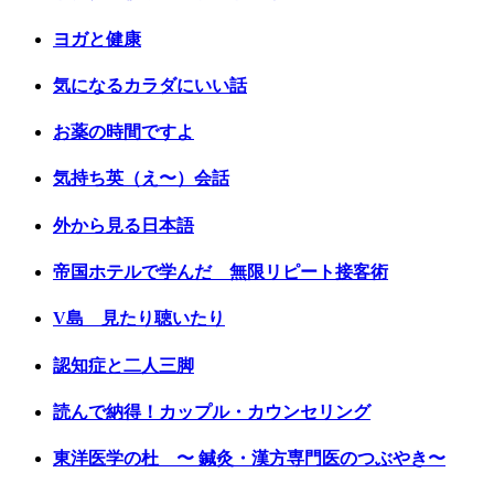
ヨガと健康
気になるカラダにいい話
お薬の時間ですよ
気持ち英（え〜）会話
外から見る日本語
帝国ホテルで学んだ 無限リピート接客術
V島 見たり聴いたり
認知症と二人三脚
読んで納得！カップル・カウンセリング
東洋医学の杜 〜 鍼灸・漢方専門医のつぶやき〜