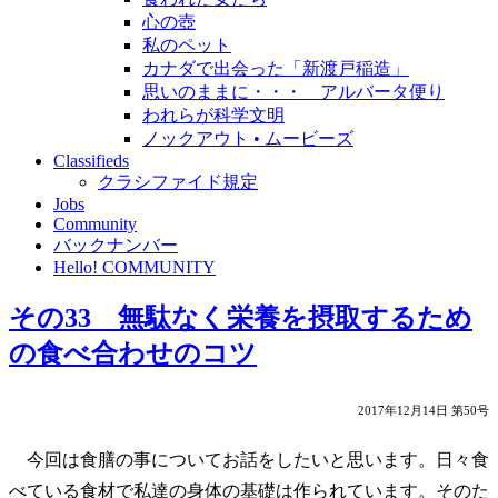
心の壺
私のペット
カナダで出会った「新渡戸稲造」
思いのままに・・・ アルバータ便り
われらが科学文明
ノックアウト • ムービーズ
Classifieds
クラシファイド規定
Jobs
Community
バックナンバー
Hello! COMMUNITY
その33 無駄なく栄養を摂取するため
の食べ合わせのコツ
2017年12月14日 第50号
今回は食膳の事についてお話をしたいと思います。日々食
べている食材で私達の身体の基礎は作られています。そのた