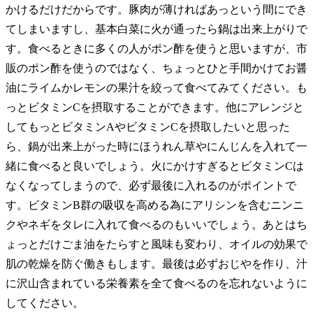
かけるだけだからです。豚肉が薄ければあっという間にでき
てしまいますし、基本白菜に火が通ったら鍋は出来上がりで
す。食べるときに多くの人がポン酢を使うと思いますが、市
販のポン酢を使うのではなく、ちょっとひと手間かけてお醤
油にライムかレモンの果汁を絞って食べてみてください。も
っとビタミンCを摂取することができます。他にアレンジと
してもっとビタミンAやビタミンCを摂取したいと思った
ら、鍋が出来上がった時にほうれん草やにんじんを入れて一
緒に食べると良いでしょう。火にかけすぎるとビタミンCは
なくなってしまうので、必ず最後に入れるのがポイントで
す。ビタミンB群の吸収を高める為にアリシンを含むニンニ
クやネギをタレに入れて食べるのもいいでしょう。あとはち
ょっとだけごま油をたらすと風味も変わり、オイルの効果で
肌の乾燥を防ぐ働きもします。最後は必ずおじやを作り、汁
に沢山含まれている栄養素を全て食べるのを忘れないように
してください。