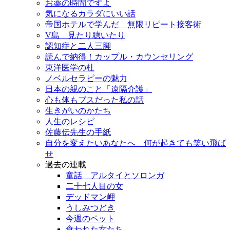
お薬の時間ですよ
気になるカラダにいい話
帝国ホテルで学んだ 無限リピート接客術
V島 見たり聴いたり
認知症と二人三脚
読んで納得！カップル・カウンセリング
東洋医学の杜
ノベルセラピーの魅力
日本の親のこと「遠隔介護」
心も体もブスだった私の話
生きがいのかたち
人生のレシピ
佐藤伝先生の手紙
自分を変えたいあなたへ 何が起きても笑い飛ば
せ
過去の連載
童話 アルタイとソロンガ
二十七人目の女
デッドマン岬
うしみつどき
今週のペット
食われた女たち