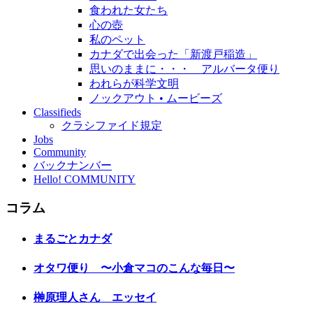
食われた女たち
心の壺
私のペット
カナダで出会った「新渡戸稲造」
思いのままに・・・ アルバータ便り
われらが科学文明
ノックアウト • ムービーズ
Classifieds
クラシファイド規定
Jobs
Community
バックナンバー
Hello! COMMUNITY
コラム
まるごとカナダ
オタワ便り 〜小倉マコのこんな毎日〜
榊原理人さん エッセイ