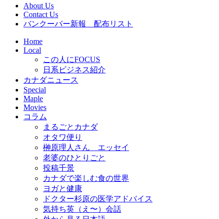
About Us
Contact Us
バンクーバー新報 配布リスト
Home
Local
この人にFOCUS
日系ビジネス紹介
カナダニュース
Special
Maple
Movies
コラム
まるごとカナダ
オタワ便り
榊原理人さん エッセイ
老婆のひとりごと
投稿千景
カナダで楽しむ食の世界
ヨガと健康
ドクター杉原の医学アドバイス
気持ち英（え〜）会話