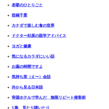
老婆のひとりごと
投稿千景
カナダで楽しむ食の世界
ドクター杉原の医学アドバイス
ヨガと健康
気になるカラダにいい話
お薬の時間ですよ
気持ち英（え〜）会話
外から見る日本語
帝国ホテルで学んだ 無限リピート接客術
V島 見たり聴いたり