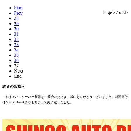
Start
Page 37 of 37
Prev
28
29
30
31
32
33
34
35
36
37
Next
End
読者の皆様へ
これまでバンクーバー新報をご愛読いただき、誠にありがとうございました。新聞発行
は２０２０年４月をもちまして終了致しました。