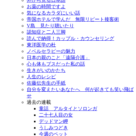
外から見る日本語
お薬の時間ですよ
気になるカラダにいい話
帝国ホテルで学んだ 無限リピート接客術
V島 見たり聴いたり
認知症と二人三脚
読んで納得！カップル・カウンセリング
東洋医学の杜
ノベルセラピーの魅力
日本の親のこと「遠隔介護」
心も体もブスだった私の話
生きがいのかたち
人生のレシピ
佐藤伝先生の手紙
自分を変えたいあなたへ 何が起きても笑い飛ば
せ
過去の連載
童話 アルタイとソロンガ
二十七人目の女
デッドマン岬
うしみつどき
今週のペット