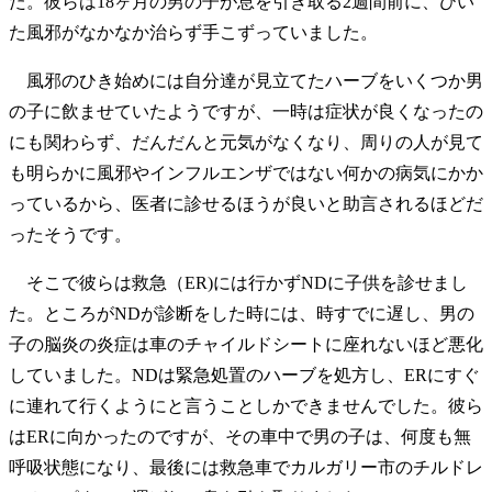
た。彼らは18ヶ月の男の子が息を引き取る2週間前に、ひい
た風邪がなかなか治らず手こずっていました。
風邪のひき始めには自分達が見立てたハーブをいくつか男
の子に飲ませていたようですが、一時は症状が良くなったの
にも関わらず、だんだんと元気がなくなり、周りの人が見て
も明らかに風邪やインフルエンザではない何かの病気にかか
っているから、医者に診せるほうが良いと助言されるほどだ
ったそうです。
そこで彼らは救急（ER)には行かずNDに子供を診せまし
た。ところがNDが診断をした時には、時すでに遅し、男の
子の脳炎の炎症は車のチャイルドシートに座れないほど悪化
していました。NDは緊急処置のハーブを処方し、ERにすぐ
に連れて行くようにと言うことしかできませんでした。彼ら
はERに向かったのですが、その車中で男の子は、何度も無
呼吸状態になり、最後には救急車でカルガリー市のチルドレ