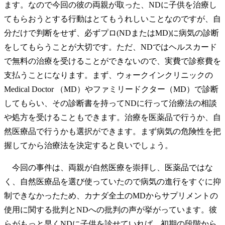
ます。なので今回の彼の両親が取った、NDに子供を治療し
てもらおうとする行動はとてもうれしいことなのですが、自
分だけで判断をせず、必ずプロ(NDまたはMD)に病気の診断
をしてもらうことが大切です。ただ、NDではヘルスカード
で無料の治療を受けることができないので、実費で診察費を
支払うことになります。まず、ウォークインクリニックの
Medical Doctor （MD）やファミリードクター（MD）で診断
してもらい、その診断書を持ってNDに行って治療法の相談
や処方を受けることもできます。治療を医薬品で行うか、自
然医療品で行うかも選択ができます。まず病気の危険性を把
握してから治療法を決定すると良いでしょう。
今回の事件は、両親が自然医療を崇拝し、医薬品ではな
く、自然医療品を選び使っていたので病気の進行をすぐに抑
制できなかったため、カナダ全土のMDからサプリメントの
使用に関する批判とNDへの批判の声が挙がっています。彼
らがもっと早くNDに子供を診せていれば、初期の段階から