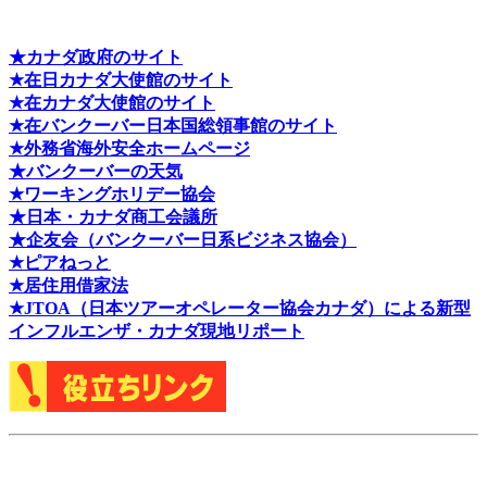
★カナダ政府のサイト
★在日カナダ大使館のサイト
★在カナダ大使館のサイト
★在バンクーバー日本国総領事館のサイト
★外務省海外安全ホームページ
★バンクーバーの天気
★ワーキングホリデー協会
★日本・カナダ商工会議所
★企友会（バンクーバー日系ビジネス協会）
★ピアねっと
★居住用借家法
★J
TOA（日本ツアーオペレーター協会カナダ）による新型
インフルエンザ・カナダ現地リポート