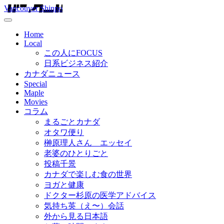
Vancouver Shinpo
Home
Local
この人にFOCUS
日系ビジネス紹介
カナダニュース
Special
Maple
Movies
コラム
まるごとカナダ
オタワ便り
榊原理人さん エッセイ
老婆のひとりごと
投稿千景
カナダで楽しむ食の世界
ヨガと健康
ドクター杉原の医学アドバイス
気持ち英（え〜）会話
外から見る日本語