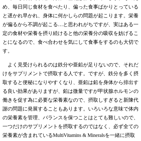
め、毎日同じ食材を食べたり、偏った食事ばかりとっている
と遅かれ早かれ、身体に何かしらの問題が起こります。栄養
が偏るから不調が起こる…と思われがちですが、実はある一
定の食材や栄養を摂り続けると他の栄養分の吸収を妨げるこ
とになるので、食べ合わせを気にして食事をするのも大切で
す。
よく見受けられるのは鉄分や亜鉛が足りないので、それだ
けをサプリメントで摂取する人です。ですが、鉄分を多く摂
取すると便秘になりやすくなり、亜鉛は鉛を身体から排出す
る良い効果がありますが、鉛は微量ですが甲状腺ホルモンの
働きを促す為に必要な栄養素なので、摂取しすぎると新陳代
謝の問題に発展することもあります。いろいろな意味で体内
の栄養素を管理、バランスを保つことはとても難しいので、
一つだけのサプリメントを摂取するのではなく、必ず全ての
栄養素が含まれているMultiVitamins & Mineralsを一緒に摂取