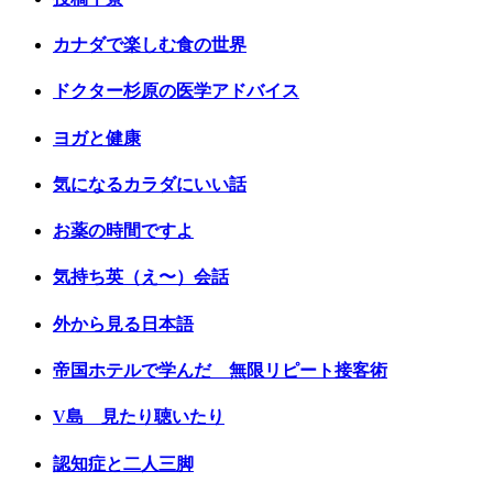
カナダで楽しむ食の世界
ドクター杉原の医学アドバイス
ヨガと健康
気になるカラダにいい話
お薬の時間ですよ
気持ち英（え〜）会話
外から見る日本語
帝国ホテルで学んだ 無限リピート接客術
V島 見たり聴いたり
認知症と二人三脚