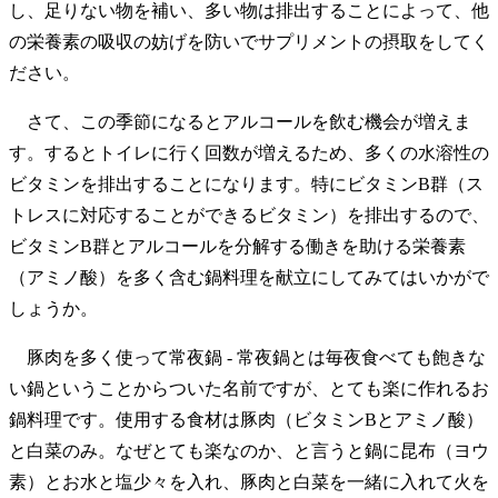
し、足りない物を補い、多い物は排出することによって、他
の栄養素の吸収の妨げを防いでサプリメントの摂取をしてく
ださい。
さて、この季節になるとアルコールを飲む機会が増えま
す。するとトイレに行く回数が増えるため、多くの水溶性の
ビタミンを排出することになります。特にビタミンB群（ス
トレスに対応することができるビタミン）を排出するので、
ビタミンB群とアルコールを分解する働きを助ける栄養素
（アミノ酸）を多く含む鍋料理を献立にしてみてはいかがで
しょうか。
豚肉を多く使って常夜鍋 - 常夜鍋とは毎夜食べても飽きな
い鍋ということからついた名前ですが、とても楽に作れるお
鍋料理です。使用する食材は豚肉（ビタミンBとアミノ酸）
と白菜のみ。なぜとても楽なのか、と言うと鍋に昆布（ヨウ
素）とお水と塩少々を入れ、豚肉と白菜を一緒に入れて火を