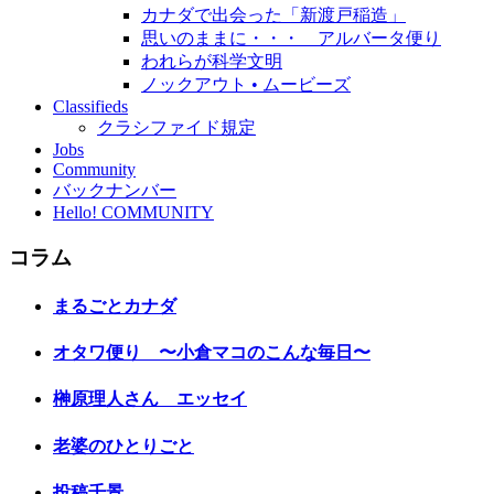
カナダで出会った「新渡戸稲造」
思いのままに・・・ アルバータ便り
われらが科学文明
ノックアウト • ムービーズ
Classifieds
クラシファイド規定
Jobs
Community
バックナンバー
Hello! COMMUNITY
コラム
まるごとカナダ
オタワ便り 〜小倉マコのこんな毎日〜
榊原理人さん エッセイ
老婆のひとりごと
投稿千景