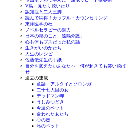
V島 見たり聴いたり
認知症と二人三脚
読んで納得！カップル・カウンセリング
東洋医学の杜
ノベルセラピーの魅力
日本の親のこと「遠隔介護」
心も体もブスだった私の話
生きがいのかたち
人生のレシピ
佐藤伝先生の手紙
自分を変えたいあなたへ 何が起きても笑い飛ば
せ
過去の連載
童話 アルタイとソロンガ
二十七人目の女
デッドマン岬
うしみつどき
今週のペット
食われた女たち
心の壺
私のペット