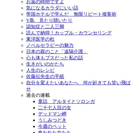
お薬の時間ですよ
気になるカラダにいい話
帝国ホテルで学んだ 無限リピート接客術
V島 見たり聴いたり
認知症と二人三脚
読んで納得！カップル・カウンセリング
東洋医学の杜
ノベルセラピーの魅力
日本の親のこと「遠隔介護」
心も体もブスだった私の話
生きがいのかたち
人生のレシピ
佐藤伝先生の手紙
自分を変えたいあなたへ 何が起きても笑い飛ば
せ
過去の連載
童話 アルタイとソロンガ
二十七人目の女
デッドマン岬
うしみつどき
今週のペット
食われた女たち