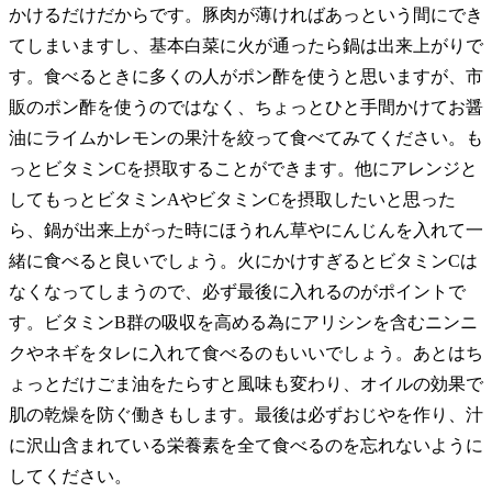
かけるだけだからです。豚肉が薄ければあっという間にでき
てしまいますし、基本白菜に火が通ったら鍋は出来上がりで
す。食べるときに多くの人がポン酢を使うと思いますが、市
販のポン酢を使うのではなく、ちょっとひと手間かけてお醤
油にライムかレモンの果汁を絞って食べてみてください。も
っとビタミンCを摂取することができます。他にアレンジと
してもっとビタミンAやビタミンCを摂取したいと思った
ら、鍋が出来上がった時にほうれん草やにんじんを入れて一
緒に食べると良いでしょう。火にかけすぎるとビタミンCは
なくなってしまうので、必ず最後に入れるのがポイントで
す。ビタミンB群の吸収を高める為にアリシンを含むニンニ
クやネギをタレに入れて食べるのもいいでしょう。あとはち
ょっとだけごま油をたらすと風味も変わり、オイルの効果で
肌の乾燥を防ぐ働きもします。最後は必ずおじやを作り、汁
に沢山含まれている栄養素を全て食べるのを忘れないように
してください。