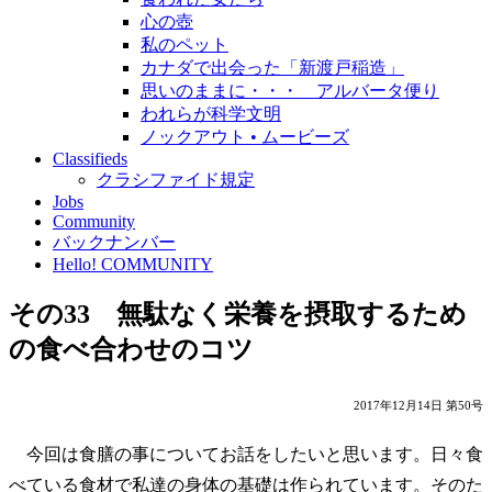
心の壺
私のペット
カナダで出会った「新渡戸稲造」
思いのままに・・・ アルバータ便り
われらが科学文明
ノックアウト • ムービーズ
Classifieds
クラシファイド規定
Jobs
Community
バックナンバー
Hello! COMMUNITY
その33 無駄なく栄養を摂取するため
の食べ合わせのコツ
2017年12月14日 第50号
今回は食膳の事についてお話をしたいと思います。日々食
べている食材で私達の身体の基礎は作られています。そのた