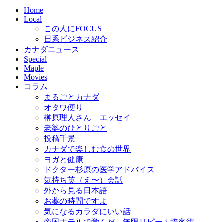
Home
Local
この人にFOCUS
日系ビジネス紹介
カナダニュース
Special
Maple
Movies
コラム
まるごとカナダ
オタワ便り
榊原理人さん エッセイ
老婆のひとりごと
投稿千景
カナダで楽しむ食の世界
ヨガと健康
ドクター杉原の医学アドバイス
気持ち英（え〜）会話
外から見る日本語
お薬の時間ですよ
気になるカラダにいい話
帝国ホテルで学んだ 無限リピート接客術