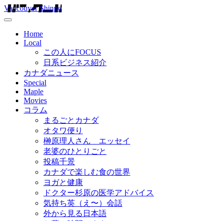
Vancouver Shinpo
Home
Local
この人にFOCUS
日系ビジネス紹介
カナダニュース
Special
Maple
Movies
コラム
まるごとカナダ
オタワ便り
榊原理人さん エッセイ
老婆のひとりごと
投稿千景
カナダで楽しむ食の世界
ヨガと健康
ドクター杉原の医学アドバイス
気持ち英（え〜）会話
外から見る日本語