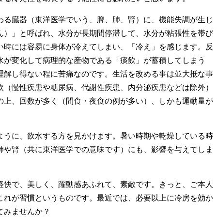
わる臓器（東洋医学でいう、脾、肺、腎）に、機能失調が生じ
ん）」と呼ばれ、水分が長期間停滞して、水分が粘張性を帯び
い時には容易に身体が冷えてしまい、「冷え」を感じます。反
水が変化して病理的な産物である「痰飲」が蓄積してしまう
理解し得ない程に苦痛なのです。生活を改める事は並大抵な事
飲（慢性疾患や糖尿病、代謝性疾患、内分泌疾患などは除外）
の上、回数が多く（間食・夜食の例が多い）、しかも運動量が
ように、飲水する方を見かけます。暑い時期や乾燥している時
肺や腎（共に東洋医学での意味です）にも、影響を与えてしま
軽快で、美しく、躍動感あふれて、素敵です。きっと、ご本人
これが習慣というものです。最近では、必要以上に冷房を効か
てみませんか？