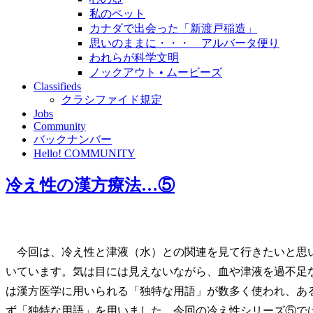
私のペット
カナダで出会った「新渡戸稲造」
思いのままに・・・ アルバータ便り
われらが科学文明
ノックアウト • ムービーズ
Classifieds
クラシファイド規定
Jobs
Community
バックナンバー
Hello! COMMUNITY
冷え性の漢方療法…⑤
今回は、冷え性と津液（水）との関連を見て行きたいと思い
いています。気は目には見えないながら、血や津液を過不足
は漢方医学に用いられる「独特な用語」が数多く使われ、あ
ず「独特な用語」を用いました。今回の冷え性シリーズ⑤で