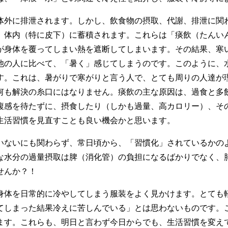
外に排泄されます。しかし、飲食物の摂取、代謝、排泄に関
、体内（特に皮下）に蓄積されます。これらは「痰飲（たんい
が身体を覆ってしまい熱を遮断してしまいます。その結果、寒
他の人に比べて、「暑く」感じてしまうのです。このように、
す。これは、暑がりで寒がりと言う人で、とても周りの人達が
何も解決の糸口にはなりません。痰飲の主な原因は、過食と多
腹感を待たずに、摂食したり（しかも過量、高カロリー）、そ
生活習慣を見直すことも良い機会かと思います。
ないにも関わらず、常日頃から、「習慣化」されているかの
な水分の過量摂取は脾（消化管）の負担になるばかりでなく、
せんか？！
体を日常的に冷やしてしまう服装をよく見かけます。とても
てしまった結果冷えに苦しんでいる」とは思わないものです。
ます。これらも、明日と言わず今日からでも、生活習慣を変え