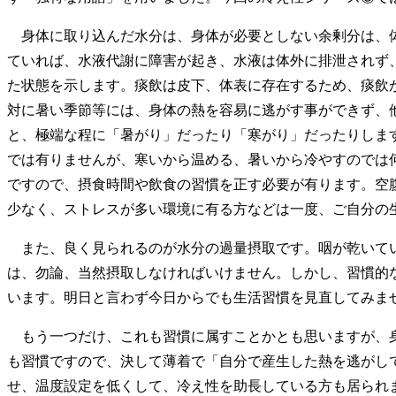
身体に取り込んだ水分は、身体が必要としない余剰分は、体
ていれば、水液代謝に障害が起き、水液は体外に排泄されず
た状態を示します。痰飲は皮下、体表に存在するため、痰飲
対に暑い季節等には、身体の熱を容易に逃がす事ができず、
と、極端な程に「暑がり」だったり「寒がり」だったりしま
では有りませんが、寒いから温める、暑いから冷やすのでは
ですので、摂食時間や飲食の習慣を正す必要が有ります。空
少なく、ストレスが多い環境に有る方などは一度、ご自分の
また、良く見られるのが水分の過量摂取です。咽が乾いてい
は、勿論、当然摂取しなければいけません。しかし、習慣的
います。明日と言わず今日からでも生活習慣を見直してみま
もう一つだけ、これも習慣に属すことかとも思いますが、身
も習慣ですので、決して薄着で「自分で産生した熱を逃がし
せ、温度設定を低くして、冷え性を助長している方も居られ