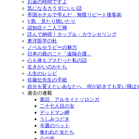
お薬の時間ですよ
気になるカラダにいい話
帝国ホテルで学んだ 無限リピート接客術
V島 見たり聴いたり
認知症と二人三脚
読んで納得！カップル・カウンセリング
東洋医学の杜
ノベルセラピーの魅力
日本の親のこと「遠隔介護」
心も体もブスだった私の話
生きがいのかたち
人生のレシピ
佐藤伝先生の手紙
自分を変えたいあなたへ 何が起きても笑い飛ば
過去の連載
童話 アルタイとソロンガ
二十七人目の女
デッドマン岬
うしみつどき
今週のペット
食われた女たち
心の壺