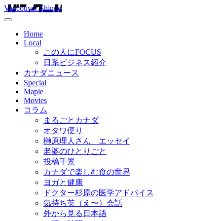
Vancouver Shinpo
Home
Local
この人にFOCUS
日系ビジネス紹介
カナダニュース
Special
Maple
Movies
コラム
まるごとカナダ
オタワ便り
榊原理人さん エッセイ
老婆のひとりごと
投稿千景
カナダで楽しむ食の世界
ヨガと健康
ドクター杉原の医学アドバイス
気持ち英（え〜）会話
外から見る日本語