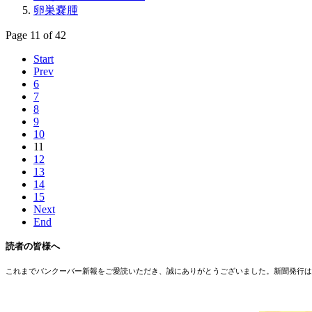
卵巣嚢腫
Page 11 of 42
Start
Prev
6
7
8
9
10
11
12
13
14
15
Next
End
読者の皆様へ
これまでバンクーバー新報をご愛読いただき、誠にありがとうございました。新聞発行は