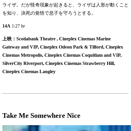
ライザ。だが怪奇現象が起きると、ライザは人形が動くこと
を知り、決死の覚悟で息子を守ろうとする。
14A
1:27 hr
上映：Scotiabank Theatre , Cineplex Cinemas Marine
Gateway and VIP, Cineplex Odeon Park & Tilford, Cineplex
Cinemas Metropolis, Cineplex Cinemas Coquitlam and VIP,
SilverCity Riverport, Cineplex Cinemas Strawberry Hill,
Cineplex Cinemas Langley
Take Me Somewhere Nice