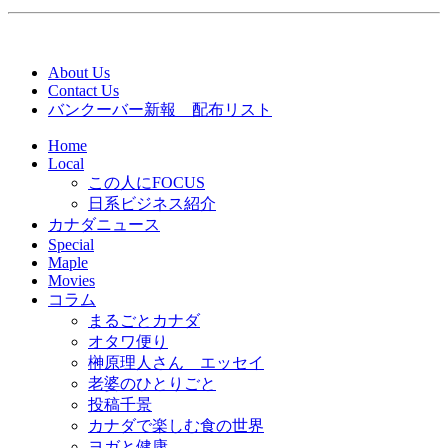
About Us
Contact Us
バンクーバー新報 配布リスト
Home
Local
この人にFOCUS
日系ビジネス紹介
カナダニュース
Special
Maple
Movies
コラム
まるごとカナダ
オタワ便り
榊原理人さん エッセイ
老婆のひとりごと
投稿千景
カナダで楽しむ食の世界
ヨガと健康