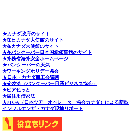
★カナダ政府のサイト
★在日カナダ大使館のサイト
★在カナダ大使館のサイト
★在バンクーバー日本国総領事館のサイト
★外務省海外安全ホームページ
★バンクーバーの天気
★ワーキングホリデー協会
★日本・カナダ商工会議所
★企友会（バンクーバー日系ビジネス協会）
★ピアねっと
★居住用借家法
★J
TOA（日本ツアーオペレーター協会カナダ）による新型
インフルエンザ・カナダ現地リポート