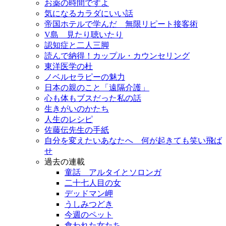
お薬の時間ですよ
気になるカラダにいい話
帝国ホテルで学んだ 無限リピート接客術
V島 見たり聴いたり
認知症と二人三脚
読んで納得！カップル・カウンセリング
東洋医学の杜
ノベルセラピーの魅力
日本の親のこと「遠隔介護」
心も体もブスだった私の話
生きがいのかたち
人生のレシピ
佐藤伝先生の手紙
自分を変えたいあなたへ 何が起きても笑い飛ば
せ
過去の連載
童話 アルタイとソロンガ
二十七人目の女
デッドマン岬
うしみつどき
今週のペット
食われた女たち