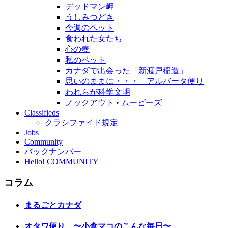
デッドマン岬
うしみつどき
今週のペット
食われた女たち
心の壺
私のペット
カナダで出会った「新渡戸稲造」
思いのままに・・・ アルバータ便り
われらが科学文明
ノックアウト • ムービーズ
Classifieds
クラシファイド規定
Jobs
Community
バックナンバー
Hello! COMMUNITY
コラム
まるごとカナダ
オタワ便り 〜小倉マコのこんな毎日〜