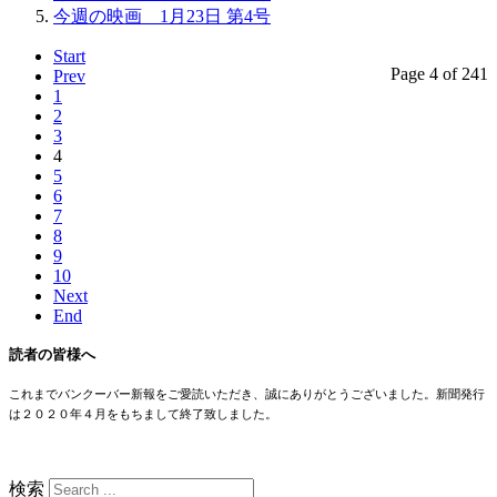
今週の映画 1月23日 第4号
Start
Page 4 of 241
Prev
1
2
3
4
5
6
7
8
9
10
Next
End
読者の皆様へ
これまでバンクーバー新報をご愛読いただき、誠にありがとうございました。新聞発行
は２０２０年４月をもちまして終了致しました。
検索