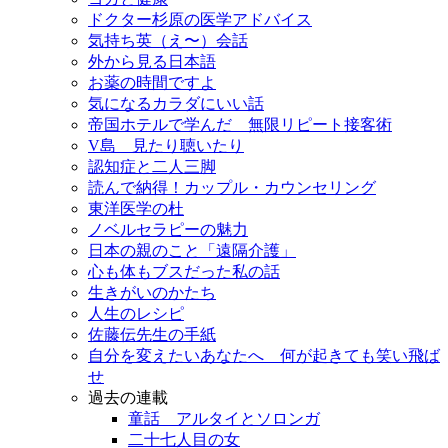
ドクター杉原の医学アドバイス
気持ち英（え〜）会話
外から見る日本語
お薬の時間ですよ
気になるカラダにいい話
帝国ホテルで学んだ 無限リピート接客術
V島 見たり聴いたり
認知症と二人三脚
読んで納得！カップル・カウンセリング
東洋医学の杜
ノベルセラピーの魅力
日本の親のこと「遠隔介護」
心も体もブスだった私の話
生きがいのかたち
人生のレシピ
佐藤伝先生の手紙
自分を変えたいあなたへ 何が起きても笑い飛ば
せ
過去の連載
童話 アルタイとソロンガ
二十七人目の女