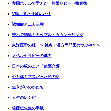
帝国ホテルで学んだ 無限リピート接客術
V島 見たり聴いたり
認知症と二人三脚
読んで納得！カップル・カウンセリング
東洋医学の杜 〜 鍼灸・漢方専門医のつぶやき〜
ノベルセラピーの魅力
日本の親のこと「遠隔介護」
心も体もブスだった私の話
生きがいのかたち
人生のレシピ
佐藤伝先生の手紙