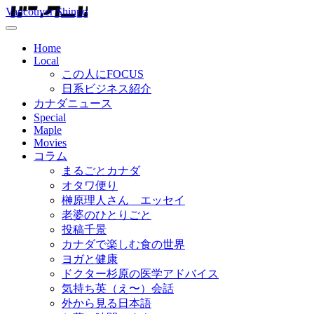
Vancouver Shinpo
Home
Local
この人にFOCUS
日系ビジネス紹介
カナダニュース
Special
Maple
Movies
コラム
まるごとカナダ
オタワ便り
榊原理人さん エッセイ
老婆のひとりごと
投稿千景
カナダで楽しむ食の世界
ヨガと健康
ドクター杉原の医学アドバイス
気持ち英（え〜）会話
外から見る日本語