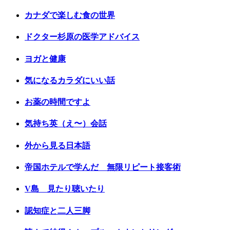
カナダで楽しむ食の世界
ドクター杉原の医学アドバイス
ヨガと健康
気になるカラダにいい話
お薬の時間ですよ
気持ち英（え〜）会話
外から見る日本語
帝国ホテルで学んだ 無限リピート接客術
V島 見たり聴いたり
認知症と二人三脚