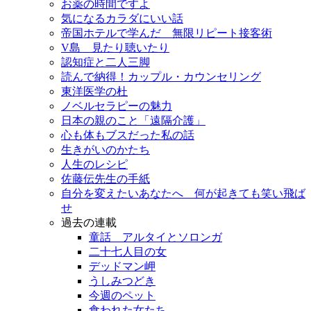
お薬の時間ですよ
気になるカラダにいい話
帝国ホテルで学んだ 無限リピート接客術
V島 見たり聴いたり
認知症と二人三脚
読んで納得！カップル・カウンセリング
東洋医学の杜
ノベルセラピーの魅力
日本の親のこと「遠隔介護」
心も体もブスだった私の話
生きがいのかたち
人生のレシピ
佐藤伝先生の手紙
自分を変えたいあなたへ 何が起きても笑い飛ば
せ
過去の連載
童話 アルタイとソロンガ
二十七人目の女
デッドマン岬
うしみつどき
今週のペット
食われた女たち