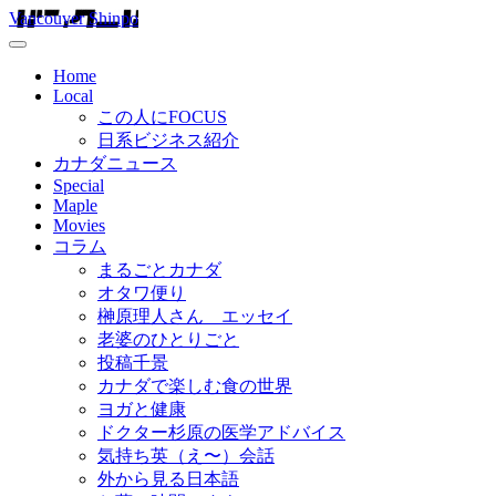
Vancouver Shinpo
Home
Local
この人にFOCUS
日系ビジネス紹介
カナダニュース
Special
Maple
Movies
コラム
まるごとカナダ
オタワ便り
榊原理人さん エッセイ
老婆のひとりごと
投稿千景
カナダで楽しむ食の世界
ヨガと健康
ドクター杉原の医学アドバイス
気持ち英（え〜）会話
外から見る日本語