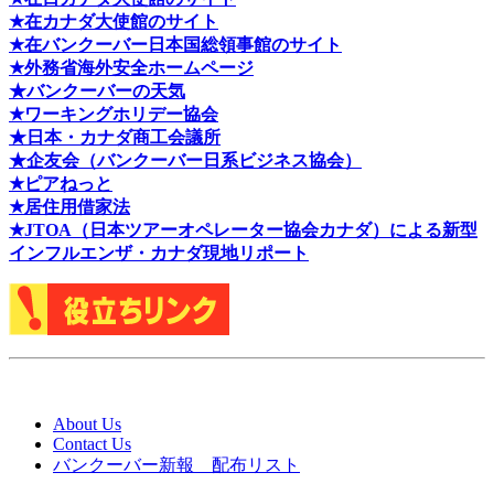
★在カナダ大使館のサイト
★在バンクーバー日本国総領事館のサイト
★外務省海外安全ホームページ
★バンクーバーの天気
★ワーキングホリデー協会
★日本・カナダ商工会議所
★企友会（バンクーバー日系ビジネス協会）
★ピアねっと
★居住用借家法
★J
TOA（日本ツアーオペレーター協会カナダ）による新型
インフルエンザ・カナダ現地リポート
About Us
Contact Us
バンクーバー新報 配布リスト