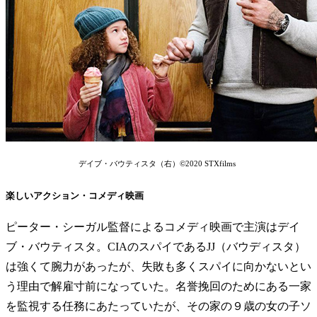
デイブ・バウティスタ（右）©2020 STXfilms
楽しいアクション・コメディ映画
ピーター・シーガル監督によるコメディ映画で主演はデイ
ブ・バウティスタ。CIAのスパイであるJJ（バウディスタ）
は強くて腕力があったが、失敗も多くスパイに向かないとい
う理由で解雇寸前になっていた。名誉挽回のためにある一家
を監視する任務にあたっていたが、その家の９歳の女の子ソ