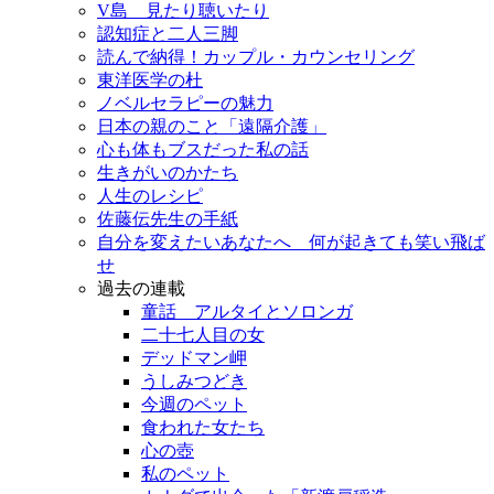
V島 見たり聴いたり
認知症と二人三脚
読んで納得！カップル・カウンセリング
東洋医学の杜
ノベルセラピーの魅力
日本の親のこと「遠隔介護」
心も体もブスだった私の話
生きがいのかたち
人生のレシピ
佐藤伝先生の手紙
自分を変えたいあなたへ 何が起きても笑い飛ば
せ
過去の連載
童話 アルタイとソロンガ
二十七人目の女
デッドマン岬
うしみつどき
今週のペット
食われた女たち
心の壺
私のペット