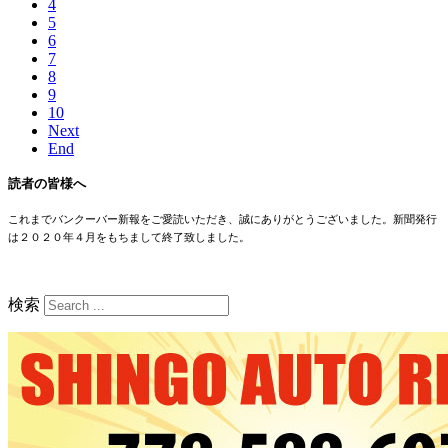
4
5
6
7
8
9
10
Next
End
読者の皆様へ
これまでバンクーバー新報をご愛読いただき、誠にありがとうございました。新聞発行
は２０２０年４月をもちまして終了致しました。
検索