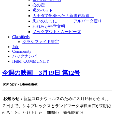
心の壺
私のペット
カナダで出会った「新渡戸稲造」
思いのままに・・・ アルバータ便り
われらが科学文明
ノックアウト • ムービーズ
Classifieds
クラシファイド規定
Jobs
Community
バックナンバー
Hello! COMMUNITY
今週の映画 3月19日 第12号
My Spy • Bloodshot
お知らせ：
新型コロナウィルスのために３月16日から４月
２日まで、シネプレックスとランドマーク系映画館が閉鎖さ
れることになりました。期間中、新作映画は