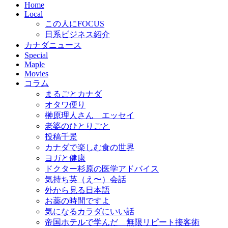
Home
Local
この人にFOCUS
日系ビジネス紹介
カナダニュース
Special
Maple
Movies
コラム
まるごとカナダ
オタワ便り
榊原理人さん エッセイ
老婆のひとりごと
投稿千景
カナダで楽しむ食の世界
ヨガと健康
ドクター杉原の医学アドバイス
気持ち英（え〜）会話
外から見る日本語
お薬の時間ですよ
気になるカラダにいい話
帝国ホテルで学んだ 無限リピート接客術