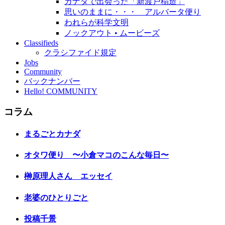
カナダで出会った「新渡戸稲造」
思いのままに・・・ アルバータ便り
われらが科学文明
ノックアウト • ムービーズ
Classifieds
クラシファイド規定
Jobs
Community
バックナンバー
Hello! COMMUNITY
コラム
まるごとカナダ
オタワ便り 〜小倉マコのこんな毎日〜
榊原理人さん エッセイ
老婆のひとりごと
投稿千景