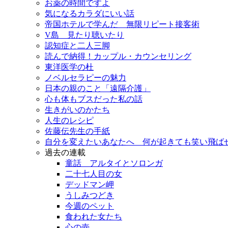
お薬の時間ですよ
気になるカラダにいい話
帝国ホテルで学んだ 無限リピート接客術
V島 見たり聴いたり
認知症と二人三脚
読んで納得！カップル・カウンセリング
東洋医学の杜
ノベルセラピーの魅力
日本の親のこと「遠隔介護」
心も体もブスだった私の話
生きがいのかたち
人生のレシピ
佐藤伝先生の手紙
自分を変えたいあなたへ 何が起きても笑い飛ば
過去の連載
童話 アルタイとソロンガ
二十七人目の女
デッドマン岬
うしみつどき
今週のペット
食われた女たち
心の壺