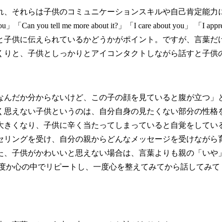
、それらは子供のコミュニケーションスキルや自己肯定能力に
ht for you」「Can you tell me more about it?」「I care about y
と子供に伝えられているかどうかがポイント。ですが、言葉だ
くりと、子供としっかりとアイコンタクトしながら話すと子供
んだか分からないけど、この子の顔を見ていると腹が立つ」
く思えない子供というのは、自分自身の見たくない部分の性格
大きくなり、子供に辛く当たってしまっていると自覚をしてい
セリングを受け、自分の親からどんなメッセージを受けながら
た、子供がかわいいと思えない場合は、言葉よりも親の「いや
 love you」と何度か心の中でリピートし、一度心を整えてみてか