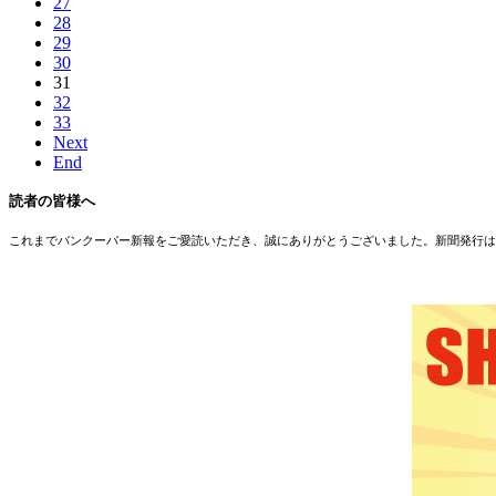
27
28
29
30
31
32
33
Next
End
読者の皆様へ
これまでバンクーバー新報をご愛読いただき、誠にありがとうございました。新聞発行は