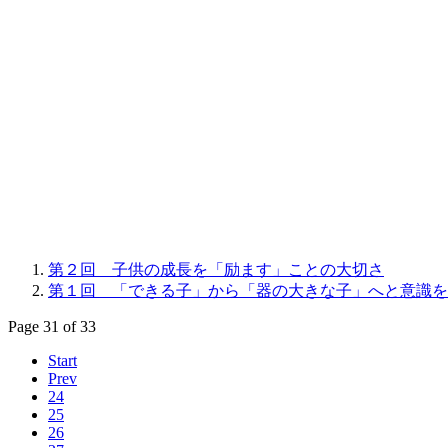
第２回 子供の成長を「励ます」ことの大切さ
第１回 「できる子」から「器の大きな子」へと意識を
Page 31 of 33
Start
Prev
24
25
26