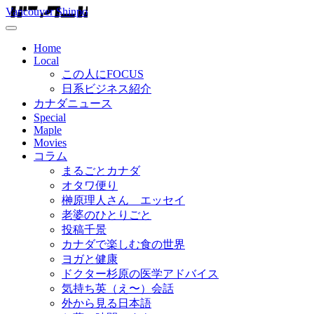
Vancouver Shinpo
Home
Local
この人にFOCUS
日系ビジネス紹介
カナダニュース
Special
Maple
Movies
コラム
まるごとカナダ
オタワ便り
榊原理人さん エッセイ
老婆のひとりごと
投稿千景
カナダで楽しむ食の世界
ヨガと健康
ドクター杉原の医学アドバイス
気持ち英（え〜）会話
外から見る日本語