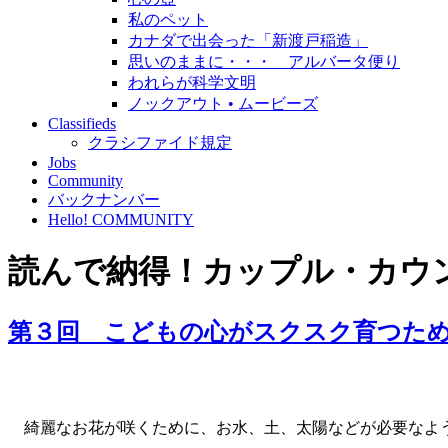
私のペット
カナダで出会った「新渡戸稲造」
思いのままに・・・ アルバータ便り
われらが科学文明
ノックアウト • ムービーズ
Classifieds
クラシファイド規定
Jobs
Community
バックナンバー
Hello! COMMUNITY
読んで納得！カップル・カウ
第３回 こどもの心がスクスク育つた
綺麗なお花が咲くために、お水、土、太陽などが必要なよう