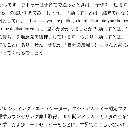
捉えているからです。アドラーは子育てで迷ったときは、 子供を「
raging）させる」の違いを見てみましょう。 「励ます」とは、結
u are putting a lot of effort into your homewor
ard time. Let me do that for you」。 違いが分か
気持ち」を無意識で後押ししています。つまり、励ますとは、
することはありません。子供が 「自分の居場所はちゃんと家に
いってくれるでしょう。
ーペアレンティング・エデュケーター。クシ・アカデミー認定マ
学カウンセリング修士取得。10 年間アメリカ・カナダの企
脳科学、およびアートセラピーをもとに、世界でここしかないホ