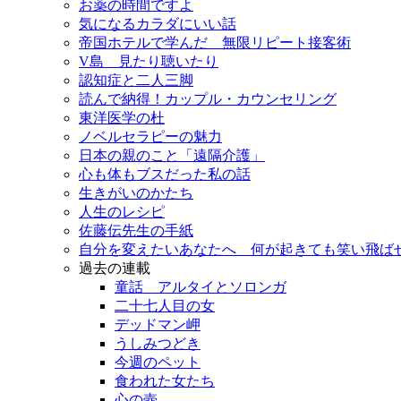
お薬の時間ですよ
気になるカラダにいい話
帝国ホテルで学んだ 無限リピート接客術
V島 見たり聴いたり
認知症と二人三脚
読んで納得！カップル・カウンセリング
東洋医学の杜
ノベルセラピーの魅力
日本の親のこと「遠隔介護」
心も体もブスだった私の話
生きがいのかたち
人生のレシピ
佐藤伝先生の手紙
自分を変えたいあなたへ 何が起きても笑い飛ば
過去の連載
童話 アルタイとソロンガ
二十七人目の女
デッドマン岬
うしみつどき
今週のペット
食われた女たち
心の壺