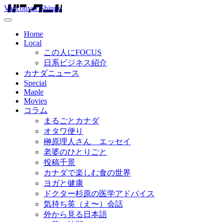
Vancouver Shinpo
Home
Local
この人にFOCUS
日系ビジネス紹介
カナダニュース
Special
Maple
Movies
コラム
まるごとカナダ
オタワ便り
榊原理人さん エッセイ
老婆のひとりごと
投稿千景
カナダで楽しむ食の世界
ヨガと健康
ドクター杉原の医学アドバイス
気持ち英（え〜）会話
外から見る日本語