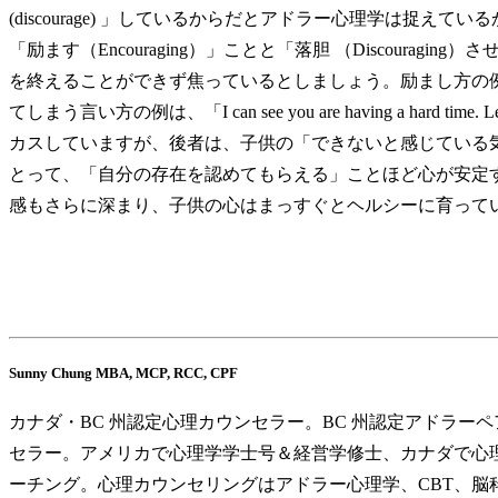
(discourage) 」しているからだとアドラー心理学は
「励ます（Encouraging）」ことと「落胆 （Discou
を終えることができず焦っているとしましょう。励まし方の例としては、「I can see yo
てしまう言い方の例は、「I can see you are having a h
カスしていますが、後者は、子供の「できないと感じている
とって、「自分の存在を認めてもらえる」ことほど心が安定
感もさらに深まり、子供の心はまっすぐとヘルシーに育って
Sunny Chung MBA, MCP, RCC, CPF
カナダ・BC 州認定心理カウンセラー。BC 州認定アドラ
セラー。アメリカで心理学学士号＆経営学修士、カナダで心理
ーチング。心理カウンセリングはアドラー心理学、CBT、