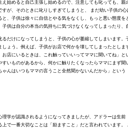
生え始めると自己主張し始めるので、注意しても叱っても、親
ですが、そのときに叱りしすぎてしまうと、 まだ幼い子供の心
ると、子供は徐々に自信とやる気をなくし、もっと悪い態度を
、子供は自分の本当の気持ちに気づけなくなってしまったり、
るだけになってしまうと、子供の心が萎縮してしまいます。
ましょう。例えば、子供がお店で何かを壊してしまったとしま
、お店にいるときは、これ触っていいってママに聞いてね」と
やすいものがあるから、何かに触りたくなったらママにまず聞
ちゃんはいつもママの言うこと全然聞かないんだから」という
理学が認識されるようになってきましたが、アドラーは生前
る上で一番大切なことは「励ますこと」だと言われています。 