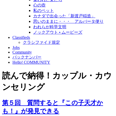
心の壺
私のペット
カナダで出会った「新渡戸稲造」
思いのままに・・・ アルバータ便り
われらが科学文明
ノックアウト • ムービーズ
Classifieds
クラシファイド規定
Jobs
Community
バックナンバー
Hello! COMMUNITY
読んで納得！カップル・カウ
ンセリング
第５回 質問すると『この子天才か
も！』が発見できる