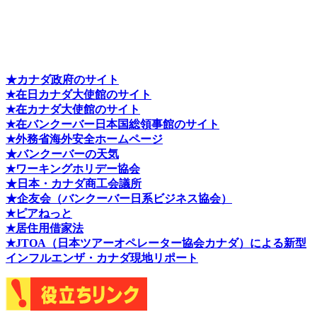
★カナダ政府のサイト
★在日カナダ大使館のサイト
★在カナダ大使館のサイト
★在バンクーバー日本国総領事館のサイト
★外務省海外安全ホームページ
★バンクーバーの天気
★ワーキングホリデー協会
★日本・カナダ商工会議所
★企友会（バンクーバー日系ビジネス協会）
★ピアねっと
★居住用借家法
★J
TOA（日本ツアーオペレーター協会カナダ）による新型
インフルエンザ・カナダ現地リポート