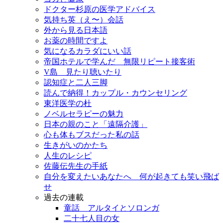
ドクター杉原の医学アドバイス
気持ち英（え〜）会話
外から見る日本語
お薬の時間ですよ
気になるカラダにいい話
帝国ホテルで学んだ 無限リピート接客術
V島 見たり聴いたり
認知症と二人三脚
読んで納得！カップル・カウンセリング
東洋医学の杜
ノベルセラピーの魅力
日本の親のこと「遠隔介護」
心も体もブスだった私の話
生きがいのかたち
人生のレシピ
佐藤伝先生の手紙
自分を変えたいあなたへ 何が起きても笑い飛ば
せ
過去の連載
童話 アルタイとソロンガ
二十七人目の女