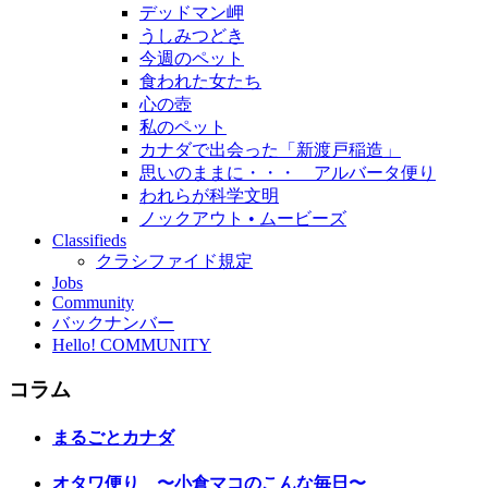
デッドマン岬
うしみつどき
今週のペット
食われた女たち
心の壺
私のペット
カナダで出会った「新渡戸稲造」
思いのままに・・・ アルバータ便り
われらが科学文明
ノックアウト • ムービーズ
Classifieds
クラシファイド規定
Jobs
Community
バックナンバー
Hello! COMMUNITY
コラム
まるごとカナダ
オタワ便り 〜小倉マコのこんな毎日〜