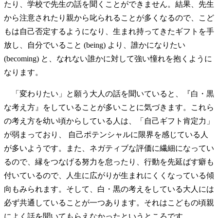
たり、学校で先生の話を聞くことができません。結果、先生
から注意されたり親から叱られることが多くなるので、こど
もは自己否定するようになり、生まれ持ってきたギフトを手
放し、自分でいること (being) より、誰かになりたい
(becoming) と、なれない誰かに対して強い憧れを抱くように
なります。
「変わりたい」と願う大人の話を聞いていると、『白・黒
な考え方』をしていることが多いことに気づきます。これら
の考え方を幼い頃からしている人は、「自己ギフト肯定力」
が弱まっており、 自己ポテンシャルに限界を感じている人
が多いようです。また、ネガティブな評価に繊細になってい
るので、縁をつなげる努力を怠ったり、行動を先延ばす癖も
付いているので、人生に広がりが生まれにくくなっている傾
向もみられます。そして、白・黒の考えをしている大人には
必ず共通していることが一つあります。それはこどもの頃親
によく話を聞いてもらえなかったというところです。