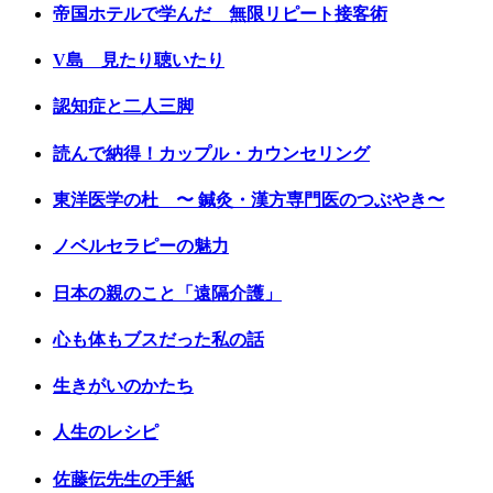
帝国ホテルで学んだ 無限リピート接客術
V島 見たり聴いたり
認知症と二人三脚
読んで納得！カップル・カウンセリング
東洋医学の杜 〜 鍼灸・漢方専門医のつぶやき〜
ノベルセラピーの魅力
日本の親のこと「遠隔介護」
心も体もブスだった私の話
生きがいのかたち
人生のレシピ
佐藤伝先生の手紙