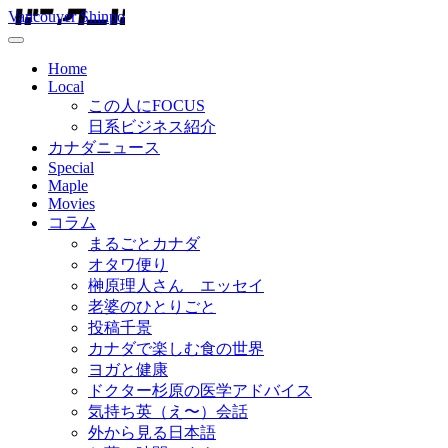
Vancouver Shinpo
Home
Local
この人にFOCUS
日系ビジネス紹介
カナダニュース
Special
Maple
Movies
コラム
まるごとカナダ
オタワ便り
榊原理人さん エッセイ
老婆のひとりごと
投稿千景
カナダで楽しむ食の世界
ヨガと健康
ドクター杉原の医学アドバイス
気持ち英（え〜）会話
外から見る日本語