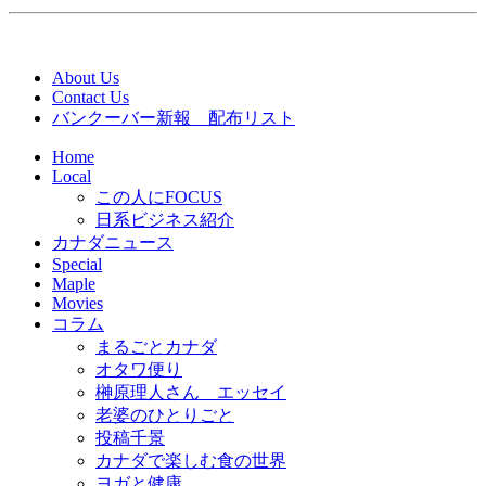
About Us
Contact Us
バンクーバー新報 配布リスト
Home
Local
この人にFOCUS
日系ビジネス紹介
カナダニュース
Special
Maple
Movies
コラム
まるごとカナダ
オタワ便り
榊原理人さん エッセイ
老婆のひとりごと
投稿千景
カナダで楽しむ食の世界
ヨガと健康