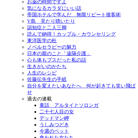
お薬の時間ですよ
気になるカラダにいい話
帝国ホテルで学んだ 無限リピート接客術
V島 見たり聴いたり
認知症と二人三脚
読んで納得！カップル・カウンセリング
東洋医学の杜
ノベルセラピーの魅力
日本の親のこと「遠隔介護」
心も体もブスだった私の話
生きがいのかたち
人生のレシピ
佐藤伝先生の手紙
自分を変えたいあなたへ 何が起きても笑い飛ば
せ
過去の連載
童話 アルタイとソロンガ
二十七人目の女
デッドマン岬
うしみつどき
今週のペット
食われた女たち