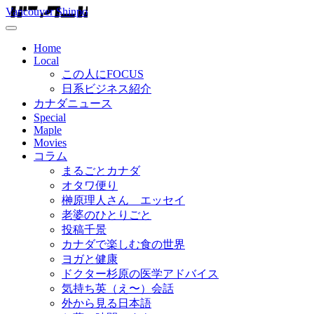
Vancouver Shinpo
Home
Local
この人にFOCUS
日系ビジネス紹介
カナダニュース
Special
Maple
Movies
コラム
まるごとカナダ
オタワ便り
榊原理人さん エッセイ
老婆のひとりごと
投稿千景
カナダで楽しむ食の世界
ヨガと健康
ドクター杉原の医学アドバイス
気持ち英（え〜）会話
外から見る日本語