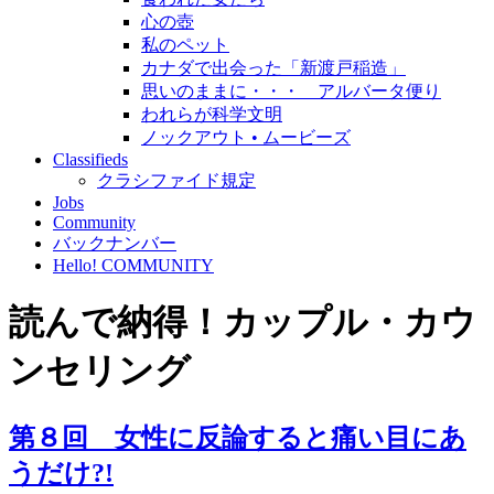
心の壺
私のペット
カナダで出会った「新渡戸稲造」
思いのままに・・・ アルバータ便り
われらが科学文明
ノックアウト • ムービーズ
Classifieds
クラシファイド規定
Jobs
Community
バックナンバー
Hello! COMMUNITY
読んで納得！カップル・カウ
ンセリング
第８回 女性に反論すると痛い目にあ
うだけ?!