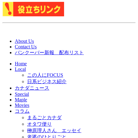
About Us
Contact Us
バンクーバー新報 配布リスト
Home
Local
この人にFOCUS
日系ビジネス紹介
カナダニュース
Special
Maple
Movies
コラム
まるごとカナダ
オタワ便り
榊原理人さん エッセイ
老婆のひとりごと