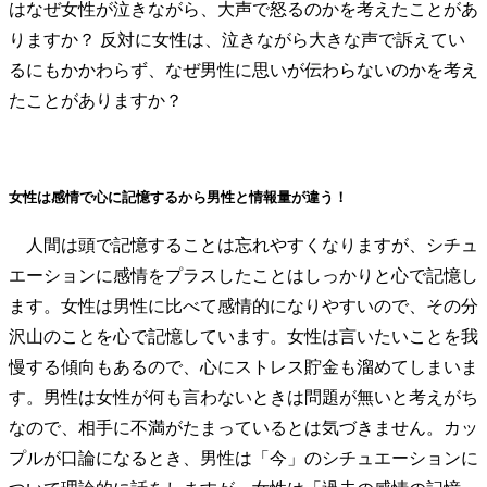
はなぜ女性が泣きながら、大声で怒るのかを考えたことがあ
りますか？ 反対に女性は、泣きながら大きな声で訴えてい
るにもかかわらず、なぜ男性に思いが伝わらないのかを考え
たことがありますか？
女性は感情で心に記憶するから男性と情報量が違う！
人間は頭で記憶することは忘れやすくなりますが、シチュ
エーションに感情をプラスしたことはしっかりと心で記憶し
ます。女性は男性に比べて感情的になりやすいので、その分
沢山のことを心で記憶しています。女性は言いたいことを我
慢する傾向もあるので、心にストレス貯金も溜めてしまいま
す。男性は女性が何も言わないときは問題が無いと考えがち
なので、相手に不満がたまっているとは気づきません。カッ
プルが口論になるとき、男性は「今」のシチュエーションに