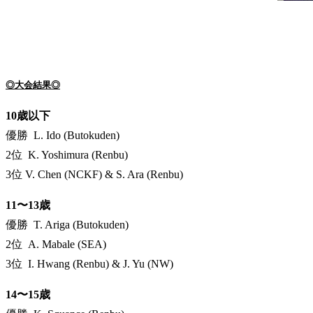
◎大会結果◎
10歳以下
優勝 L. Ido (Butokuden)
2位 K. Yoshimura (Renbu)
3位 V. Chen (NCKF) & S. Ara (Renbu)
11〜13歳
優勝 T. Ariga (Butokuden)
2位 A. Mabale (SEA)
3位 I. Hwang (Renbu) & J. Yu (NW)
14〜15歳