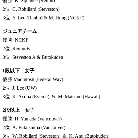
優勝 K. Squance (Renbu)
2位 C. Robillard (Steveston)
3位 Y. Lee (Renbu) & M. Hong (NCKF)
ジュニアチーム
優勝 NCKF
2位 Renbu B
3位 Steveston A & Butokuden
1段以下 女子
優勝 MacIntosh (Federal Way)
2位 J. Lee (UW)
3位 K. Acoba (Everett) & M. Matsuno (Hawaii)
2段以上 女子
優勝 H. Yamada (Vancouver)
2位 A. Fukushima (Vancouver)
3位 W. Robillard (Steveston) & K. Arai (Butokuden)