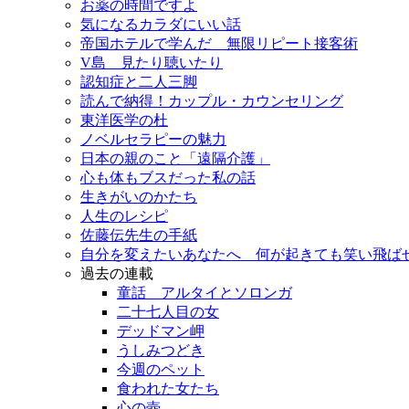
お薬の時間ですよ
気になるカラダにいい話
帝国ホテルで学んだ 無限リピート接客術
V島 見たり聴いたり
認知症と二人三脚
読んで納得！カップル・カウンセリング
東洋医学の杜
ノベルセラピーの魅力
日本の親のこと「遠隔介護」
心も体もブスだった私の話
生きがいのかたち
人生のレシピ
佐藤伝先生の手紙
自分を変えたいあなたへ 何が起きても笑い飛ば
過去の連載
童話 アルタイとソロンガ
二十七人目の女
デッドマン岬
うしみつどき
今週のペット
食われた女たち
心の壺