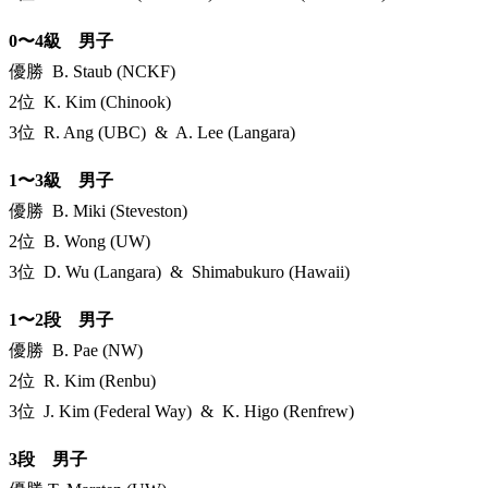
0〜4級 男子
優勝 B. Staub (NCKF)
2位 K. Kim (Chinook)
3位 R. Ang (UBC) & A. Lee (Langara)
1〜3級 男子
優勝 B. Miki (Steveston)
2位 B. Wong (UW)
3位 D. Wu (Langara) & Shimabukuro (Hawaii)
1〜2段 男子
優勝 B. Pae (NW)
2位 R. Kim (Renbu)
3位 J. Kim (Federal Way) & K. Higo (Renfrew)
3段 男子