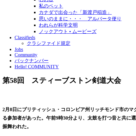
私のペット
カナダで出会った「新渡戸稲造」
思いのままに・・・ アルバータ便り
われらが科学文明
ノックアウト • ムービーズ
Classifieds
クラシファイド規定
Jobs
Community
バックナンバー
Hello! COMMUNITY
第58回 スティーブストン剣道大会
2月8日にブリティッシュ・コロンビア州リッチモンド市のマク
る参加者があった。午前9時30分より、太鼓を打つ音と共に
振舞われた。