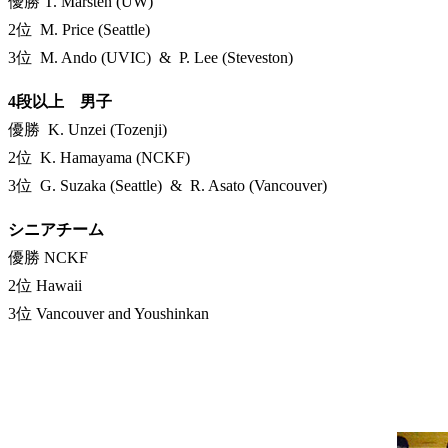
優勝 T. Marsten (UW)
2位 M. Price (Seattle)
3位 M. Ando (UVIC) & P. Lee (Steveston)
4段以上 男子
優勝 K. Unzei (Tozenji)
2位 K. Hamayama (NCKF)
3位 G. Suzaka (Seattle) & R. Asato (Vancouver)
シニアチーム
優勝 NCKF
2位 Hawaii
3位 Vancouver and Youshinkan