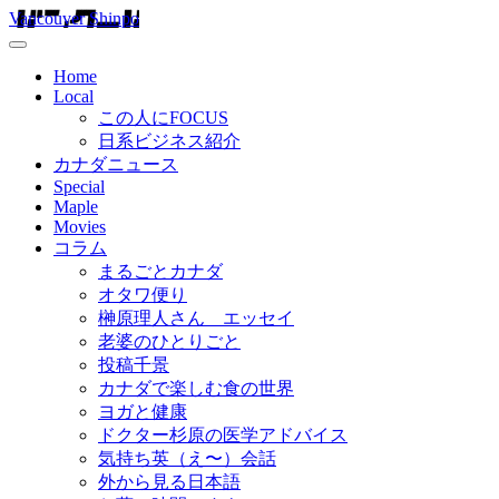
Vancouver Shinpo
Home
Local
この人にFOCUS
日系ビジネス紹介
カナダニュース
Special
Maple
Movies
コラム
まるごとカナダ
オタワ便り
榊原理人さん エッセイ
老婆のひとりごと
投稿千景
カナダで楽しむ食の世界
ヨガと健康
ドクター杉原の医学アドバイス
気持ち英（え〜）会話
外から見る日本語