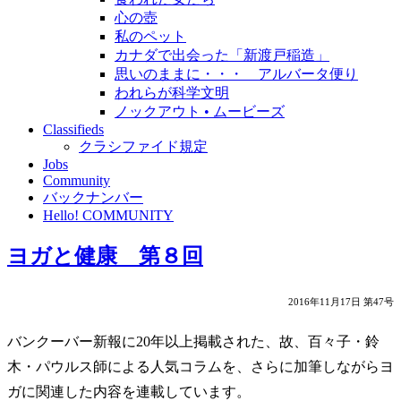
心の壺
私のペット
カナダで出会った「新渡戸稲造」
思いのままに・・・ アルバータ便り
われらが科学文明
ノックアウト • ムービーズ
Classifieds
クラシファイド規定
Jobs
Community
バックナンバー
Hello! COMMUNITY
ヨガと健康 第８回
2016年11月17日 第47号
バンクーバー新報に20年以上掲載された、故、百々子・鈴
木・パウルス師による人気コラムを、さらに加筆しながらヨ
ガに関連した内容を連載しています。