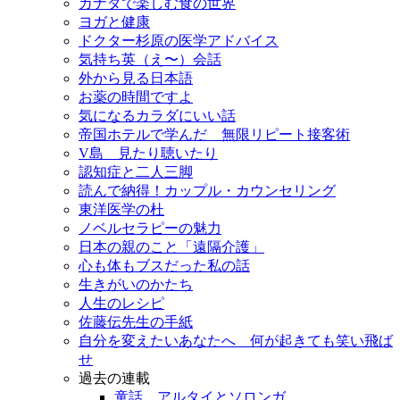
カナダで楽しむ食の世界
ヨガと健康
ドクター杉原の医学アドバイス
気持ち英（え〜）会話
外から見る日本語
お薬の時間ですよ
気になるカラダにいい話
帝国ホテルで学んだ 無限リピート接客術
V島 見たり聴いたり
認知症と二人三脚
読んで納得！カップル・カウンセリング
東洋医学の杜
ノベルセラピーの魅力
日本の親のこと「遠隔介護」
心も体もブスだった私の話
生きがいのかたち
人生のレシピ
佐藤伝先生の手紙
自分を変えたいあなたへ 何が起きても笑い飛ば
せ
過去の連載
童話 アルタイとソロンガ