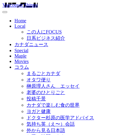
Vancouver Shinpo
Home
Local
この人にFOCUS
日系ビジネス紹介
カナダニュース
Special
Maple
Movies
コラム
まるごとカナダ
オタワ便り
榊原理人さん エッセイ
老婆のひとりごと
投稿千景
カナダで楽しむ食の世界
ヨガと健康
ドクター杉原の医学アドバイス
気持ち英（え〜）会話
外から見る日本語