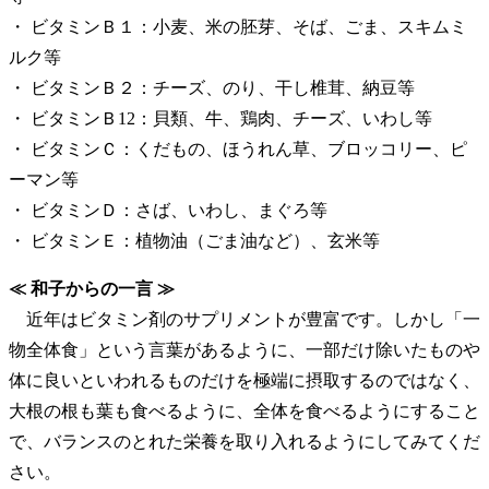
・ ビタミンＢ１：小麦、米の胚芽、そば、ごま、スキムミ
ルク等
・ ビタミンＢ２：チーズ、のり、干し椎茸、納豆等
・ ビタミンＢ12：貝類、牛、鶏肉、チーズ、いわし等
・ ビタミンＣ：くだもの、ほうれん草、ブロッコリー、ピ
ーマン等
・ ビタミンＤ：さば、いわし、まぐろ等
・ ビタミンＥ：植物油（ごま油など）、玄米等
≪ 和子からの一言 ≫
近年はビタミン剤のサプリメントが豊富です。しかし「一
物全体食」という言葉があるように、一部だけ除いたものや
体に良いといわれるものだけを極端に摂取するのではなく、
大根の根も葉も食べるように、全体を食べるようにすること
で、バランスのとれた栄養を取り入れるようにしてみてくだ
さい。