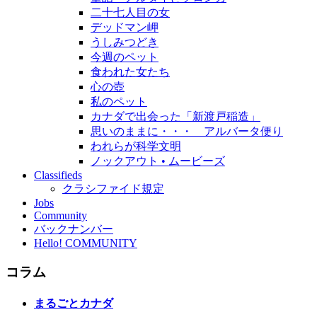
二十七人目の女
デッドマン岬
うしみつどき
今週のペット
食われた女たち
心の壺
私のペット
カナダで出会った「新渡戸稲造」
思いのままに・・・ アルバータ便り
われらが科学文明
ノックアウト • ムービーズ
Classifieds
クラシファイド規定
Jobs
Community
バックナンバー
Hello! COMMUNITY
コラム
まるごとカナダ