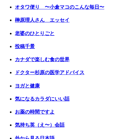
オタワ便り 〜小倉マコのこんな毎日〜
榊原理人さん エッセイ
老婆のひとりごと
投稿千景
カナダで楽しむ食の世界
ドクター杉原の医学アドバイス
ヨガと健康
気になるカラダにいい話
お薬の時間ですよ
気持ち英（え〜）会話
外から見る日本語