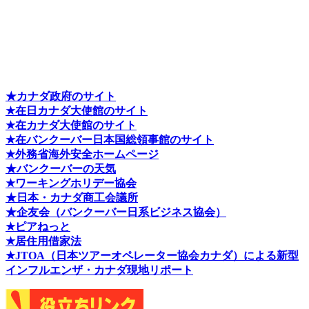
★カナダ政府のサイト
★在日カナダ大使館のサイト
★在カナダ大使館のサイト
★在バンクーバー日本国総領事館のサイト
★外務省海外安全ホームページ
★バンクーバーの天気
★ワーキングホリデー協会
★日本・カナダ商工会議所
★企友会（バンクーバー日系ビジネス協会）
★ピアねっと
★居住用借家法
★J
TOA（日本ツアーオペレーター協会カナダ）による新型
インフルエンザ・カナダ現地リポート