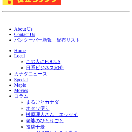
About Us
Contact Us
バンクーバー新報 配布リスト
Home
Local
この人にFOCUS
日系ビジネス紹介
カナダニュース
Special
Maple
Movies
コラム
まるごとカナダ
オタワ便り
榊原理人さん エッセイ
老婆のひとりごと
投稿千景