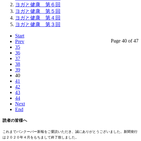
ヨガと健康 第６回
ヨガと健康 第５回
ヨガと健康 第４回
ヨガと健康 第３回
Start
Page 40 of 47
Prev
35
36
37
38
39
40
41
42
43
44
Next
End
読者の皆様へ
これまでバンクーバー新報をご愛読いただき、誠にありがとうございました。新聞発行
は２０２０年４月をもちまして終了致しました。