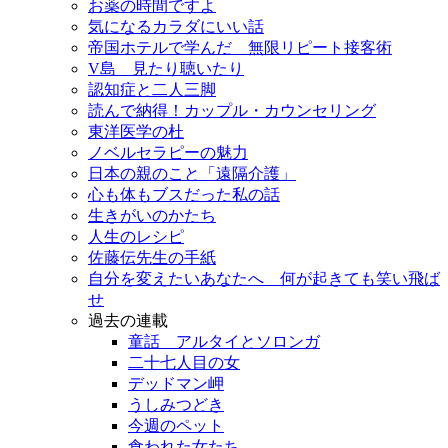
お薬の時間ですよ
気になるカラダにいい話
帝国ホテルで学んだ 無限リピート接客術
V島 見たり聴いたり
認知症と二人三脚
読んで納得！カップル・カウンセリング
東洋医学の杜
ノベルセラピーの魅力
日本の親のこと「遠隔介護」
心も体もブスだった私の話
生きがいのかたち
人生のレシピ
佐藤伝先生の手紙
自分を変えたいあなたへ 何が起きても笑い飛ば
せ
過去の連載
童話 アルタイとソロンガ
二十七人目の女
デッドマン岬
うしみつどき
今週のペット
食われた女たち