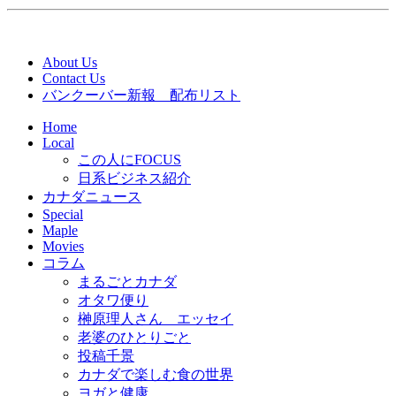
About Us
Contact Us
バンクーバー新報 配布リスト
Home
Local
この人にFOCUS
日系ビジネス紹介
カナダニュース
Special
Maple
Movies
コラム
まるごとカナダ
オタワ便り
榊原理人さん エッセイ
老婆のひとりごと
投稿千景
カナダで楽しむ食の世界
ヨガと健康