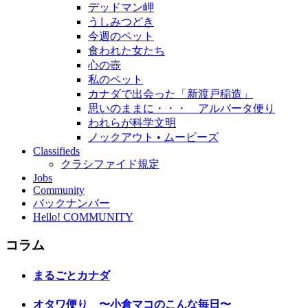
デッドマン岬
うしみつどき
今週のペット
食われた女たち
心の壺
私のペット
カナダで出会った「新渡戸稲造」
思いのままに・・・ アルバータ便り
われらが科学文明
ノックアウト • ムービーズ
Classifieds
クラシファイド規定
Jobs
Community
バックナンバー
Hello! COMMUNITY
コラム
まるごとカナダ
オタワ便り 〜小倉マコのこんな毎日〜