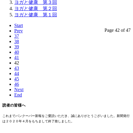
ヨガと健康 第３回
ヨガと健康 第２回
ヨガと健康 第１回
Start
Page 42 of 47
Prev
37
38
39
40
41
42
43
44
45
46
Next
End
読者の皆様へ
これまでバンクーバー新報をご愛読いただき、誠にありがとうございました。新聞発行
は２０２０年４月をもちまして終了致しました。