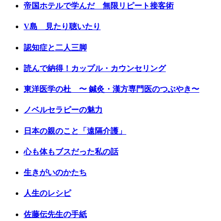
帝国ホテルで学んだ 無限リピート接客術
V島 見たり聴いたり
認知症と二人三脚
読んで納得！カップル・カウンセリング
東洋医学の杜 〜 鍼灸・漢方専門医のつぶやき〜
ノベルセラピーの魅力
日本の親のこと「遠隔介護」
心も体もブスだった私の話
生きがいのかたち
人生のレシピ
佐藤伝先生の手紙