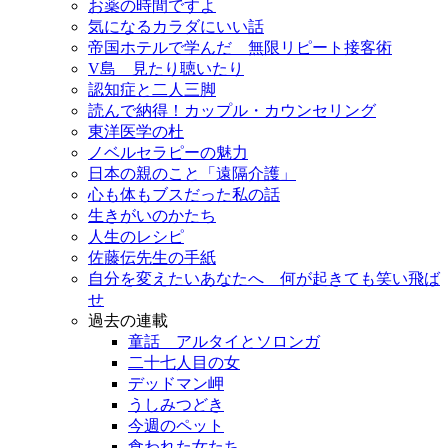
お薬の時間ですよ
気になるカラダにいい話
帝国ホテルで学んだ 無限リピート接客術
V島 見たり聴いたり
認知症と二人三脚
読んで納得！カップル・カウンセリング
東洋医学の杜
ノベルセラピーの魅力
日本の親のこと「遠隔介護」
心も体もブスだった私の話
生きがいのかたち
人生のレシピ
佐藤伝先生の手紙
自分を変えたいあなたへ 何が起きても笑い飛ば
せ
過去の連載
童話 アルタイとソロンガ
二十七人目の女
デッドマン岬
うしみつどき
今週のペット
食われた女たち