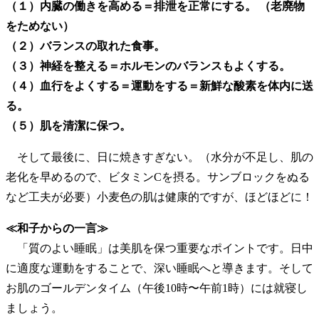
（１）内臓の働きを高める＝排泄を正常にする。 （老廃物
をためない）
（２）バランスの取れた食事。
（３）神経を整える＝ホルモンのバランスもよくする。
（４）血行をよくする＝運動をする＝新鮮な酸素を体内に送
る。
（５）肌を清潔に保つ。
そして最後に、日に焼きすぎない。（水分が不足し、肌の
老化を早めるので、ビタミンCを摂る。サンブロックをぬる
など工夫が必要）小麦色の肌は健康的ですが、ほどほどに！
≪和子からの一言≫
「質のよい睡眠」は美肌を保つ重要なポイントです。日中
に適度な運動をすることで、深い睡眠へと導きます。そして
お肌のゴールデンタイム（午後10時〜午前1時）には就寝し
ましょう。