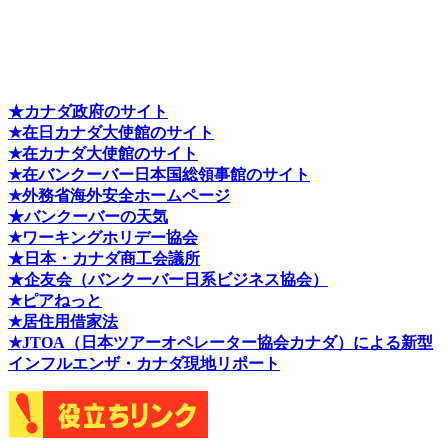
★カナダ政府のサイト
★在日カナダ大使館のサイト
★在カナダ大使館のサイト
★在バンクーバー日本国総領事館のサイト
★外務省海外安全ホームページ
★バンクーバーの天気
★ワーキングホリデー協会
★日本・カナダ商工会議所
★企友会（バンクーバー日系ビジネス協会）
★ピアねっと
★居住用借家法
★J
TOA（日本ツアーオペレーター協会カナダ）による新型
インフルエンザ・カナダ現地リポート