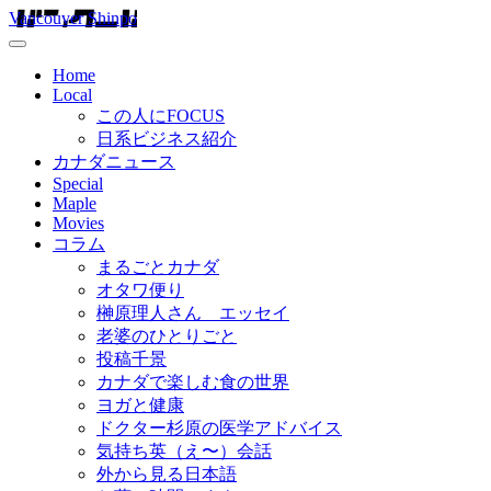
Vancouver Shinpo
Home
Local
この人にFOCUS
日系ビジネス紹介
カナダニュース
Special
Maple
Movies
コラム
まるごとカナダ
オタワ便り
榊原理人さん エッセイ
老婆のひとりごと
投稿千景
カナダで楽しむ食の世界
ヨガと健康
ドクター杉原の医学アドバイス
気持ち英（え〜）会話
外から見る日本語