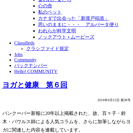
心の壺
私のペット
カナダで出会った「新渡戸稲造」
思いのままに・・・ アルバータ便り
われらが科学文明
ノックアウト • ムービーズ
Classifieds
クラシファイド規定
Jobs
Community
バックナンバー
Hello! COMMUNITY
ヨガと健康 第６回
2016年9月15日 第38号
バンクーバー新報に20年以上掲載された、故、百々子・鈴
木・パウルス師による人気コラムを、さらに加筆しながらヨ
ガに関連した内容を連載しています。