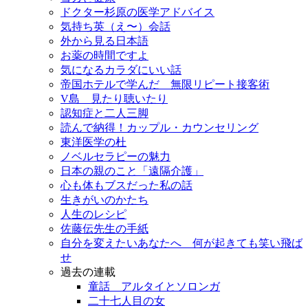
ドクター杉原の医学アドバイス
気持ち英（え〜）会話
外から見る日本語
お薬の時間ですよ
気になるカラダにいい話
帝国ホテルで学んだ 無限リピート接客術
V島 見たり聴いたり
認知症と二人三脚
読んで納得！カップル・カウンセリング
東洋医学の杜
ノベルセラピーの魅力
日本の親のこと「遠隔介護」
心も体もブスだった私の話
生きがいのかたち
人生のレシピ
佐藤伝先生の手紙
自分を変えたいあなたへ 何が起きても笑い飛ば
せ
過去の連載
童話 アルタイとソロンガ
二十七人目の女