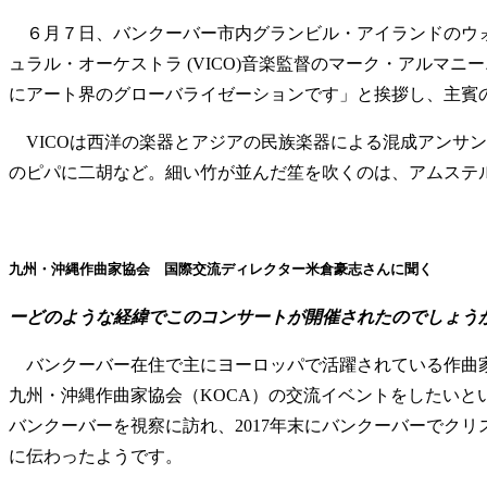
６月７日、バンクーバー市内グランビル・アイランドのウォーター
ュラル・オーケストラ (VICO)音楽監督のマーク・アル
にアート界のグローバライゼーションです」と挨拶し、主賓
VICOは西洋の楽器とアジアの民族楽器による混成アンサ
のピパに二胡など。細い竹が並んだ笙を吹くのは、アムステ
九州・沖縄作曲家協会 国際交流ディレクター米倉豪志さんに聞く ­­­­­
ーどのような経緯でこのコンサートが開催されたのでしょう
バンクーバー在住で主にヨーロッパで活躍されている作曲家の
九州・沖縄作曲家協会（KOCA）の交流イベントをしたいと
バンクーバーを視察に訪れ、2017年末にバンクーバーでク
に伝わったようです。