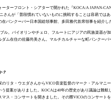
フロント・シアターで開かれた『KOCA:A JAPAN-CAN
マニーニさんが「普段慣れていないものに挑戦することは容易で
の在バンクーバー日本国総領事館、多田雅代首席領事を紹介し
ンブル。バイオリンやチェロ、フルートにアジアの民族楽器が
ルダム在住の佐藤尚美さん。マルチカルチャーな町バンクーバ
か？
リタ・ウエダさんからVICO音楽監督のマーク・アルマニー
いう提案がありました。KOCAは40年の歴史があり議論は難
リスマス・コンサートを開きました。その際VICOのコンサー