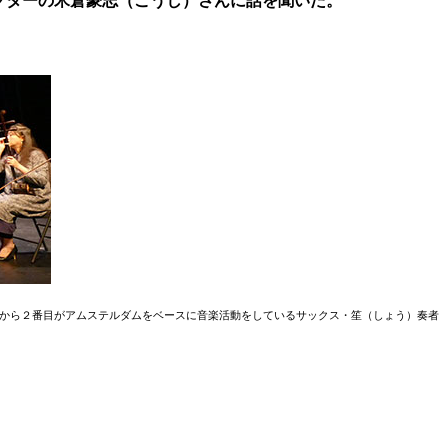
レクターの米倉豪志（ごうし）さんに話を聞いた。
。右から２番目がアムステルダムをベースに音楽活動をしているサックス・笙（しょう）奏者