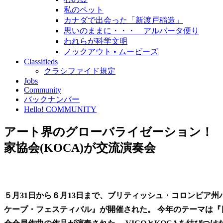
私のペット
カナダで出会った「新渡戸稲造」
思いのままに・・・ アルバータ便り
われらが科学文明
ノックアウト • ムービーズ
Classifieds
クラシファイド規定
Jobs
Community
バックナンバー
Hello! COMMUNITY
アート界のグローバライゼーション！ バ
家協会(KOCA)が交流演奏会
５月31日から６月13日まで、ブリティッシュ・コロンビア州
ケープ・フェスティバル』が開催された。 今年のテーマは『