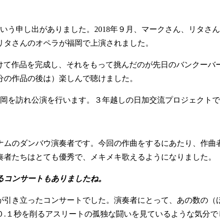
いう申し出がありました。2018年９月、マークさん、リタさ
リタさんのオペラが福岡で上演されました。
けて作品を完成し、それをもって挑んだのが先日のバンクーバ
分の作品の後は）楽しんで聴けました。
と福岡を訪れ公演を行います。３年越しの日加交流プロジェクト
ムのダンバウ演奏者です。今回の作曲をするにあたり、作曲
奏者たちはとても優秀で、メキメキ歌えるようになりました。
るコンサートもありましたね。
引き立ったコンサートでした。演奏者にとって、あの数の（
０.１秒を削るアスリートの孤独な闘いを見ているような気分で