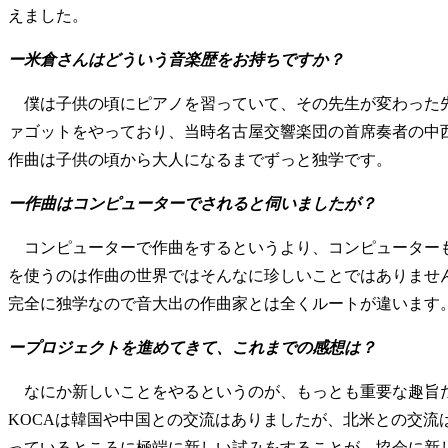
えました。
ー米倉さんはどういう音楽歴をお持ちですか？
僕は子供の頃にピアノを習っていて、その先生が変わった先
ァゴットをやっており、当時名古屋交響楽団の首席奏者の中
作曲は子供の頃から大人になるまでずっと独学です。
ー作曲はコンピューターでされると伺いましたが？
コンピューターで作曲をするというより、コンピューターも
を使うのは作曲の世界ではそんなに珍しいことではありませ
完全に独学なので音大出の作曲家とは全くルートが違います
ープロジェクトを進めてきて、これまでの感想は？
なにか新しいことをやるというのが、もっとも重要な趣旨だ
KOCAは韓国や中国との交流はありましたが、北米との交
っているところに極端に新しい試みをすることが、協会に新