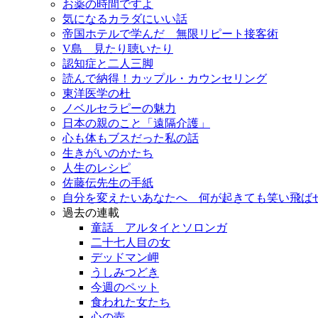
お薬の時間ですよ
気になるカラダにいい話
帝国ホテルで学んだ 無限リピート接客術
V島 見たり聴いたり
認知症と二人三脚
読んで納得！カップル・カウンセリング
東洋医学の杜
ノベルセラピーの魅力
日本の親のこと「遠隔介護」
心も体もブスだった私の話
生きがいのかたち
人生のレシピ
佐藤伝先生の手紙
自分を変えたいあなたへ 何が起きても笑い飛ば
過去の連載
童話 アルタイとソロンガ
二十七人目の女
デッドマン岬
うしみつどき
今週のペット
食われた女たち
心の壺