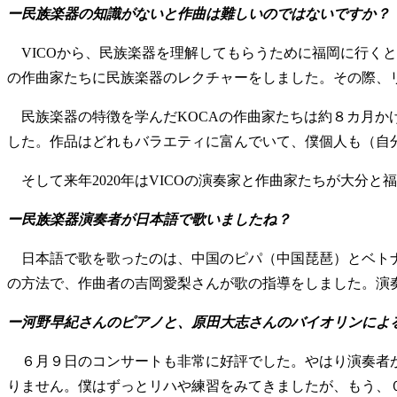
ー民族楽器の知識がないと作曲は難しいのではないですか？
VICOから、民族楽器を理解してもらうために福岡に行くと
の作曲家たちに民族楽器のレクチャーをしました。その際、
民族楽器の特徴を学んだKOCAの作曲家たちは約８カ月か
した。作品はどれもバラエティに富んでいて、僕個人も（自
そして来年2020年はVICOの演奏家と作曲家たちが大分
ー民族楽器演奏者が日本語で歌いましたね？
日本語で歌を歌ったのは、中国のピパ（中国琵琶）とベトナ
の方法で、作曲者の吉岡愛梨さんが歌の指導をしました。演
ー河野早紀さんのピアノと、原田大志さんのバイオリンによ
６月９日のコンサートも非常に好評でした。やはり演奏者が
りません。僕はずっとリハや練習をみてきましたが、もう、