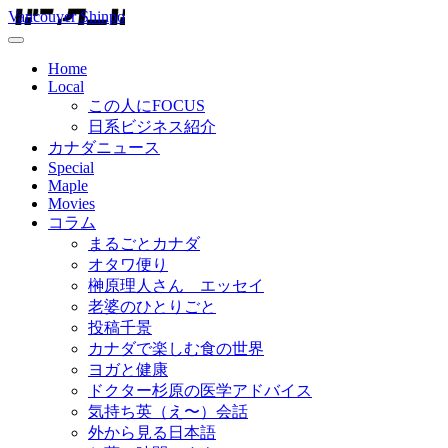
Vancouver Shinpo
Home
Local
この人にFOCUS
日系ビジネス紹介
カナダニュース
Special
Maple
Movies
コラム
まるごとカナダ
オタワ便り
榊原理人さん エッセイ
老婆のひとりごと
投稿千景
カナダで楽しむ食の世界
ヨガと健康
ドクター杉原の医学アドバイス
気持ち英（え〜）会話
外から見る日本語