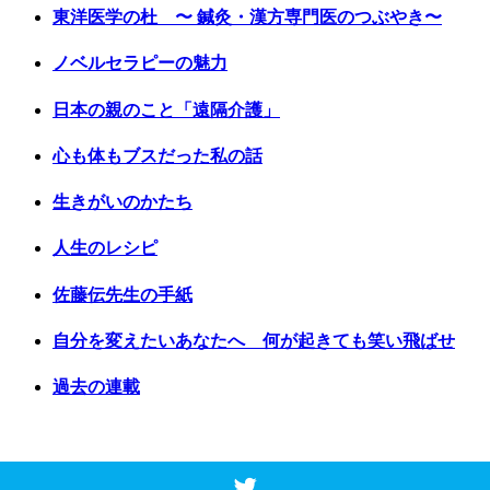
東洋医学の杜 〜 鍼灸・漢方専門医のつぶやき〜
ノベルセラピーの魅力
日本の親のこと「遠隔介護」
心も体もブスだった私の話
生きがいのかたち
人生のレシピ
佐藤伝先生の手紙
自分を変えたいあなたへ 何が起きても笑い飛ばせ
過去の連載
Copyright © 2017 Vancouver Shinpo. All Rights Reserved.