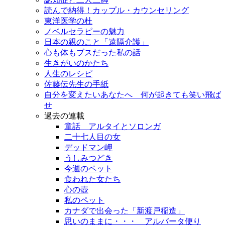
読んで納得！カップル・カウンセリング
東洋医学の杜
ノベルセラピーの魅力
日本の親のこと「遠隔介護」
心も体もブスだった私の話
生きがいのかたち
人生のレシピ
佐藤伝先生の手紙
自分を変えたいあなたへ 何が起きても笑い飛ば
せ
過去の連載
童話 アルタイとソロンガ
二十七人目の女
デッドマン岬
うしみつどき
今週のペット
食われた女たち
心の壺
私のペット
カナダで出会った「新渡戸稲造」
思いのままに・・・ アルバータ便り