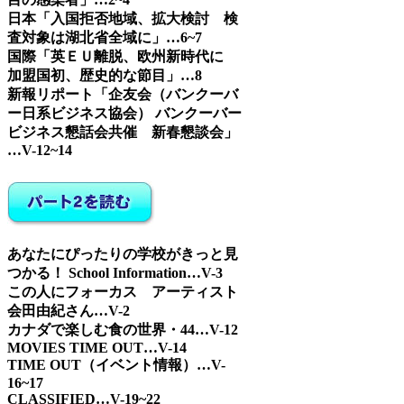
日本「入国拒否地域、拡大検討 検
査対象は湖北省全域に」…6~7
国際「英ＥＵ離脱、欧州新時代に
加盟国初、歴史的な節目」…8
新報リポート「企友会（バンクーバ
ー日系ビジネス協会） バンクーバー
ビジネス懇話会共催 新春懇談会」
…V-12~14
あなたにぴったりの学校がきっと見
つかる！ School Information…V-3
この人にフォーカス アーティスト
会田由紀さん…V-2
カナダで楽しむ食の世界・44…V-12
MOVIES TIME OUT…V-14
TIME OUT（イベント情報）…V-
16~17
CLASSIFIED…V-19~22