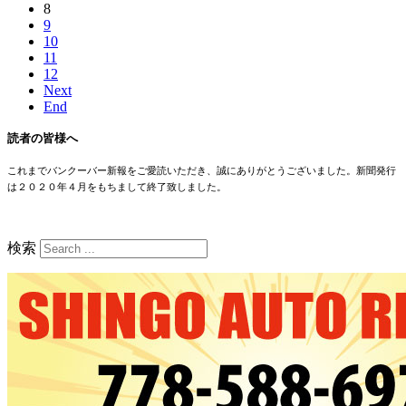
8
9
10
11
12
Next
End
読者の皆様へ
これまでバンクーバー新報をご愛読いただき、誠にありがとうございました。新聞発行
は２０２０年４月をもちまして終了致しました。
検索