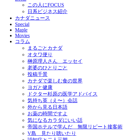
この人にFOCUS
日系ビジネス紹介
カナダニュース
Special
Maple
Movies
コラム
まるごとカナダ
オタワ便り
榊原理人さん エッセイ
老婆のひとりごと
投稿千景
カナダで楽しむ食の世界
ヨガと健康
ドクター杉原の医学アドバイス
気持ち英（え〜）会話
外から見る日本語
お薬の時間ですよ
気になるカラダにいい話
帝国ホテルで学んだ 無限リピート接客術
V島 見たり聴いたり
認知症と二人三脚