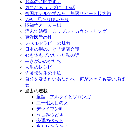
お薬の時間ですよ
気になるカラダにいい話
帝国ホテルで学んだ 無限リピート接客術
V島 見たり聴いたり
認知症と二人三脚
読んで納得！カップル・カウンセリング
東洋医学の杜
ノベルセラピーの魅力
日本の親のこと「遠隔介護」
心も体もブスだった私の話
生きがいのかたち
人生のレシピ
佐藤伝先生の手紙
自分を変えたいあなたへ 何が起きても笑い飛ば
せ
過去の連載
童話 アルタイとソロンガ
二十七人目の女
デッドマン岬
うしみつどき
今週のペット
食われた女たち