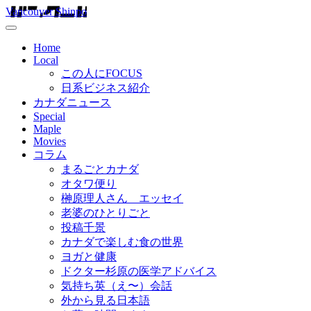
Vancouver Shinpo
Home
Local
この人にFOCUS
日系ビジネス紹介
カナダニュース
Special
Maple
Movies
コラム
まるごとカナダ
オタワ便り
榊原理人さん エッセイ
老婆のひとりごと
投稿千景
カナダで楽しむ食の世界
ヨガと健康
ドクター杉原の医学アドバイス
気持ち英（え〜）会話
外から見る日本語