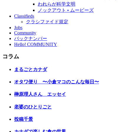
われらが科学文明
ノックアウト • ムービーズ
Classifieds
クラシファイド規定
Jobs
Community
バックナンバー
Hello! COMMUNITY
コラム
まるごとカナダ
オタワ便り 〜小倉マコのこんな毎日〜
榊原理人さん エッセイ
老婆のひとりごと
投稿千景
カナダで楽しむ食の世界