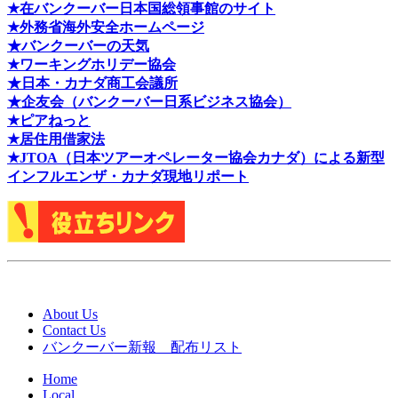
★在バンクーバー日本国総領事館のサイト
★外務省海外安全ホームページ
★バンクーバーの天気
★ワーキングホリデー協会
★日本・カナダ商工会議所
★企友会（バンクーバー日系ビジネス協会）
★ピアねっと
★居住用借家法
★J
TOA（日本ツアーオペレーター協会カナダ）による新型
インフルエンザ・カナダ現地リポート
About Us
Contact Us
バンクーバー新報 配布リスト
Home
Local