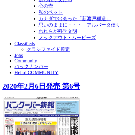
心の壺
私のペット
カナダで出会った「新渡戸稲造」
思いのままに・・・ アルバータ便り
われらが科学文明
ノックアウト • ムービーズ
Classifieds
クラシファイド規定
Jobs
Community
バックナンバー
Hello! COMMUNITY
2020年2月6日発売 第6号