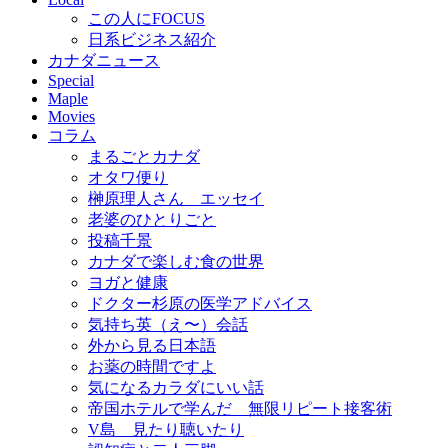
この人にFOCUS
日系ビジネス紹介
カナダニュース
Special
Maple
Movies
コラム
まるごとカナダ
オタワ便り
榊原理人さん エッセイ
老婆のひとりごと
投稿千景
カナダで楽しむ食の世界
ヨガと健康
ドクター杉原の医学アドバイス
気持ち英（え〜）会話
外から見る日本語
お薬の時間ですよ
気になるカラダにいい話
帝国ホテルで学んだ 無限リピート接客術
V島 見たり聴いたり