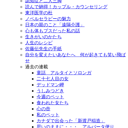
認知症と二人三脚
読んで納得！カップル・カウンセリング
東洋医学の杜
ノベルセラピーの魅力
日本の親のこと「遠隔介護」
心も体もブスだった私の話
生きがいのかたち
人生のレシピ
佐藤伝先生の手紙
自分を変えたいあなたへ 何が起きても笑い飛ば
せ
過去の連載
童話 アルタイとソロンガ
二十七人目の女
デッドマン岬
うしみつどき
今週のペット
食われた女たち
心の壺
私のペット
カナダで出会った「新渡戸稲造」
思いのままに・・・ アルバータ便り