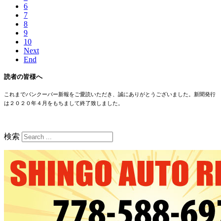
6
7
8
9
10
Next
End
読者の皆様へ
これまでバンクーバー新報をご愛読いただき、誠にありがとうございました。新聞発行
は２０２０年４月をもちまして終了致しました。
検索