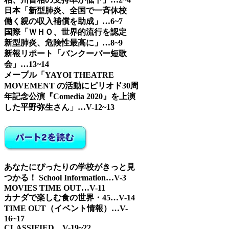
日本「新型肺炎、全国で一斉休校
働く親の収入補償を助成」…6~7
国際「ＷＨＯ、世界的流行を認定
新型肺炎、危険性最高に」…8~9
新報リポート「バンクーバー短歌
会」…13~14
メープル「YAYOI THEATRE
MOVEMENT の活動にピリオド30周
年記念公演『Comedia 2020』を上演
した平野弥生さん」…V-12~13
あなたにぴったりの学校がきっと見
つかる！ School Information…V-3
MOVIES TIME OUT…V-11
カナダで楽しむ食の世界・45…V-14
TIME OUT（イベント情報）…V-
16~17
CLASSIFIED…V-19~22