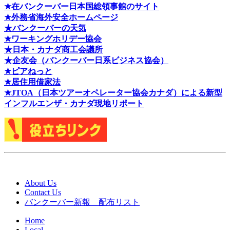
★在バンクーバー日本国総領事館のサイト
★外務省海外安全ホームページ
★バンクーバーの天気
★ワーキングホリデー協会
★日本・カナダ商工会議所
★企友会（バンクーバー日系ビジネス協会）
★ピアねっと
★居住用借家法
★J
TOA（日本ツアーオペレーター協会カナダ）による新型
インフルエンザ・カナダ現地リポート
About Us
Contact Us
バンクーバー新報 配布リスト
Home
Local