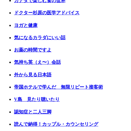
カナダで楽しむ食の世界
ドクター杉原の医学アドバイス
ヨガと健康
気になるカラダにいい話
お薬の時間ですよ
気持ち英（え〜）会話
外から見る日本語
帝国ホテルで学んだ 無限リピート接客術
V島 見たり聴いたり
認知症と二人三脚
読んで納得！カップル・カウンセリング