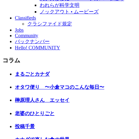
われらが科学文明
ノックアウト • ムービーズ
Classifieds
クラシファイド規定
Jobs
Community
バックナンバー
Hello! COMMUNITY
コラム
まるごとカナダ
オタワ便り 〜小倉マコのこんな毎日〜
榊原理人さん エッセイ
老婆のひとりごと
投稿千景