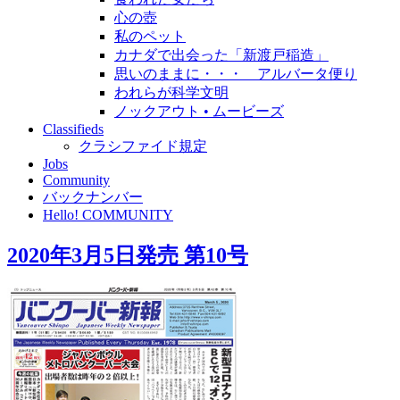
心の壺
私のペット
カナダで出会った「新渡戸稲造」
思いのままに・・・ アルバータ便り
われらが科学文明
ノックアウト • ムービーズ
Classifieds
クラシファイド規定
Jobs
Community
バックナンバー
Hello! COMMUNITY
2020年3月5日発売 第10号