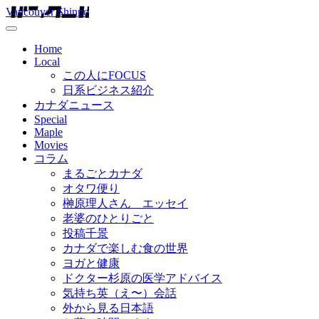
Vancouver Shinpo
Home
Local
この人にFOCUS
日系ビジネス紹介
カナダニュース
Special
Maple
Movies
コラム
まるごとカナダ
オタワ便り
榊原理人さん エッセイ
老婆のひとりごと
投稿千景
カナダで楽しむ食の世界
ヨガと健康
ドクター杉原の医学アドバイス
気持ち英（え〜）会話
外から見る日本語