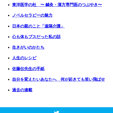
東洋医学の杜 〜 鍼灸・漢方専門医のつぶやき〜
ノベルセラピーの魅力
日本の親のこと「遠隔介護」
心も体もブスだった私の話
生きがいのかたち
人生のレシピ
佐藤伝先生の手紙
自分を変えたいあなたへ 何が起きても笑い飛ばせ
過去の連載
Copyright © 2017 Vancouver Shinpo. All Rights Reserved.