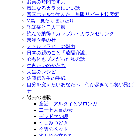
お薬の時間ですよ
気になるカラダにいい話
帝国ホテルで学んだ 無限リピート接客術
V島 見たり聴いたり
認知症と二人三脚
読んで納得！カップル・カウンセリング
東洋医学の杜
ノベルセラピーの魅力
日本の親のこと「遠隔介護」
心も体もブスだった私の話
生きがいのかたち
人生のレシピ
佐藤伝先生の手紙
自分を変えたいあなたへ 何が起きても笑い飛ば
せ
過去の連載
童話 アルタイとソロンガ
二十七人目の女
デッドマン岬
うしみつどき
今週のペット
食われた女たち