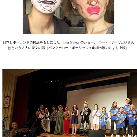
日本とポーランドの民話をもとにした『Bug＆Stu』のショー。バーバ・ヤーガとやまん
ばという２人の魔女の話（バンクーバー・ポーリッシュ劇場の協力により上映）