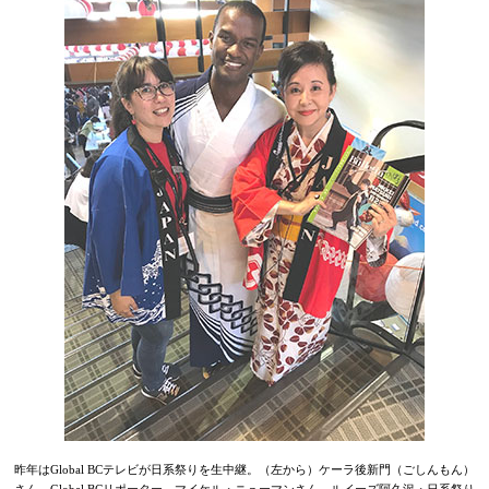
昨年はGlobal BCテレビが日系祭りを生中継。（左から）ケーラ後新門（ごしんもん）