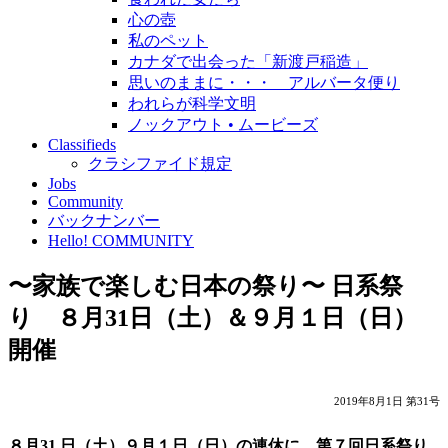
心の壺
私のペット
カナダで出会った「新渡戸稲造」
思いのままに・・・ アルバータ便り
われらが科学文明
ノックアウト • ムービーズ
Classifieds
クラシファイド規定
Jobs
Community
バックナンバー
Hello! COMMUNITY
〜家族で楽しむ日本の祭り〜 日系祭
り ８月31日（土）＆９月１日（日）
開催
2019年8月1日 第31号
８月31 日（土）９月１日（日）の連休に、第７回日系祭り