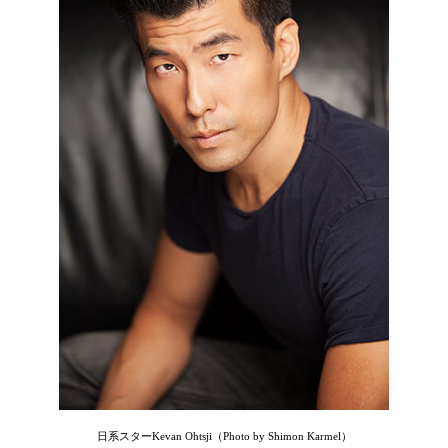
日系スターKevan Ohtsji（Photo by Shimon Karmel）