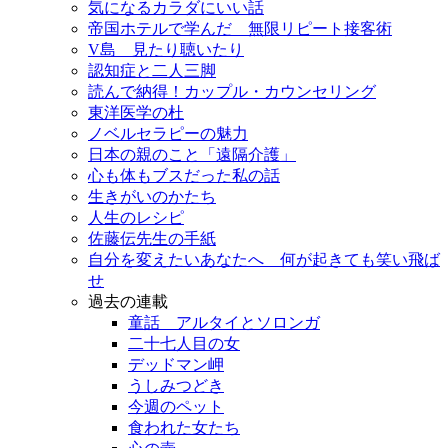
気になるカラダにいい話
帝国ホテルで学んだ 無限リピート接客術
V島 見たり聴いたり
認知症と二人三脚
読んで納得！カップル・カウンセリング
東洋医学の杜
ノベルセラピーの魅力
日本の親のこと「遠隔介護」
心も体もブスだった私の話
生きがいのかたち
人生のレシピ
佐藤伝先生の手紙
自分を変えたいあなたへ 何が起きても笑い飛ば
せ
過去の連載
童話 アルタイとソロンガ
二十七人目の女
デッドマン岬
うしみつどき
今週のペット
食われた女たち