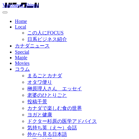
Vancouver Shinpo
Home
Local
この人にFOCUS
日系ビジネス紹介
カナダニュース
Special
Maple
Movies
コラム
まるごとカナダ
オタワ便り
榊原理人さん エッセイ
老婆のひとりごと
投稿千景
カナダで楽しむ食の世界
ヨガと健康
ドクター杉原の医学アドバイス
気持ち英（え〜）会話
外から見る日本語