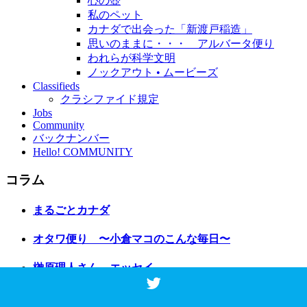
心の壺
私のペット
カナダで出会った「新渡戸稲造」
思いのままに・・・ アルバータ便り
われらが科学文明
ノックアウト • ムービーズ
Classifieds
クラシファイド規定
Jobs
Community
バックナンバー
Hello! COMMUNITY
コラム
まるごとカナダ
オタワ便り 〜小倉マコのこんな毎日〜
榊原理人さん エッセイ
老婆のひとりごと