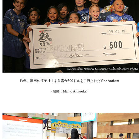
昨年、津田佐江子社主より賞金500ドルを手渡されたVibe Anthem
(撮影：Manto Artworks)