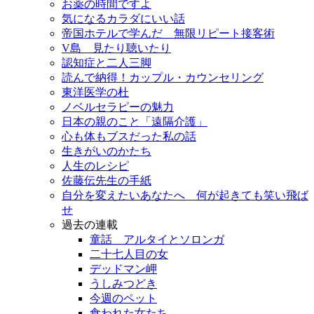
お薬の時間ですよ
気になるカラダにいい話
帝国ホテルで学んだ 無限リピート接客術
V島 見たり聴いたり
認知症と二人三脚
読んで納得！カップル・カウンセリング
東洋医学の杜
ノベルセラピーの魅力
日本の親のこと「遠隔介護」
心も体もブスだった私の話
生きがいのかたち
人生のレシピ
佐藤伝先生の手紙
自分を変えたいあなたへ 何が起きても笑い飛ば
せ
過去の連載
童話 アルタイとソロンガ
二十七人目の女
デッドマン岬
うしみつどき
今週のペット
食われた女たち