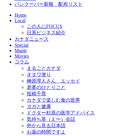
バンクーバー新報 配布リスト
Home
Local
この人にFOCUS
日系ビジネス紹介
カナダニュース
Special
Maple
Movies
コラム
まるごとカナダ
オタワ便り
榊原理人さん エッセイ
老婆のひとりごと
投稿千景
カナダで楽しむ食の世界
ヨガと健康
ドクター杉原の医学アドバイス
気持ち英（え〜）会話
外から見る日本語
お薬の時間ですよ