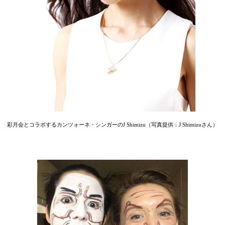
彩月会とコラボするカンツォーネ・シンガーのJ Shimizu（写真提供：J Shimizuさん）