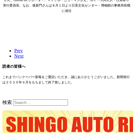
さん、Global BCリポーター、マイケル・ニューマンさん、ルイーズ阿久沢・日系祭り
実行委員長。なお、後新門さんは８月１日より日系文化センター・博物館の事務局長職
に就任
Prev
Next
読者の皆様へ
これまでバンクーバー新報をご愛読いただき、誠にありがとうございました。新聞発行
は２０２０年４月をもちまして終了致しました。
検索