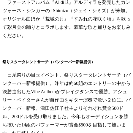
ファーストアルバム『Al di là』アルディラを発売したカン
ツォーネ・シンガーのJ Shimizu（ジェイ・シミズ）が来加。
オリジナル曲ほか『荒城の月』『すみれの花咲く頃』を歌っ
て彩月会の踊りとコラボします。豪華な歌と踊りをお楽しみ
ください。
祭りスタータレントサーチ（バンクーバー新報提供）
日系祭りの目玉イベント、祭りスタータレントサーチ（バ
ンクーバー新報提供）。昨年は約60組のエントリーの中から
決勝進出したVibe Anthemがブレイクダンスで優勝。アシュ
リー・ペイターさんが自作曲をギター演奏で歌い２位に。バ
ンクーバー新報、津田佐江子社主よりそれぞれ賞金500ド
ル、200ドルを受け取りました。今年もオーディションを勝
ち抜いた14組のパフォーマーが賞金$500を目指して競いま