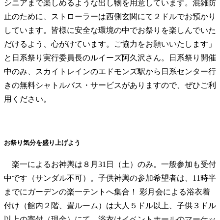
シニアまで楽しめるような出し物を用意しています。混雑防
止のために、ストローラーは西側玄関にて２ドルでお預かり
しています。皆様に安全な環境の中でお祭りを楽しんでいた
だけるよう、心がけています。ご協力をお願いいたします」
と日系祭り実行委員長のルイーズ阿久沢さん。日系祭り開催
中のみ、スカイトレインのエドモンズ駅から日系センター行
きの無料シャトルバス・サービスがありますので、ぜひご利
用ください。
お祭り気分を盛り上げよう
楽一によるお神輿は８月31日（土）のみ。一般参加も受付
中です（サンダル不可）。子供神輿の参加希望者は、11時半
までにガーデンの楽一テントへ集合！ 彩月会による浴衣着
付け（館内２階、畳ルーム）は大人５ドル以上、子供３ドル
以上の寄付（現金）にて。浴衣はイベントホールのマーケッ