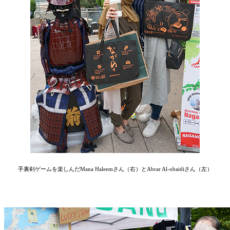
手裏剣ゲームを楽しんだMana Haleemさん（右）とAbrar Al-obaidiさん（左）