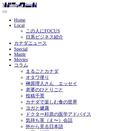
Vancouver Shinpo
Home
Local
この人にFOCUS
日系ビジネス紹介
カナダニュース
Special
Maple
Movies
コラム
まるごとカナダ
オタワ便り
榊原理人さん エッセイ
老婆のひとりごと
投稿千景
カナダで楽しむ食の世界
ヨガと健康
ドクター杉原の医学アドバイス
気持ち英（え〜）会話
外から見る日本語