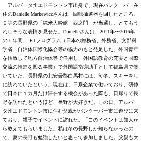
アルバータ州エドモントン市出身で、現在バンクーバー在
住のDanielle Markewiczさんは、回転抽選器を回したところ、
２等の長野県の「純米大吟醸 西之門」が当選し、とてもう
れしそうな表情を見せた。Danielleさんは、2011年〜2016年
の５年間、JETプログラム（日本の総務省、外務省、文部科
学省、自治体国際化協会等の協力のもと発足した、外国青年
を招致して地方自治体等で任用し、外国語教育の充実と国際
交流の推進を図る事業）で外国語指導助手として福島県で働
いていた。長野県の北安曇郡白馬村には、毎冬、スキーをし
に訪れていたという。現在は、日系企業で働いており、研修
で日本に１カ月だけ滞在する機会があった際も、日帰りで長
野を訪れたというほど、長野が大好きだ。この日、アルバー
タ州エドモントン市に住む父親がバンクーバー市に遊びに来
ており、親子でイベントに訪れた。「このイベントは知人か
ら教えてもらいました。私は冬の長野しか知らなかったの
で、夏の長野も勉強したいと思って参加しました。父親も大