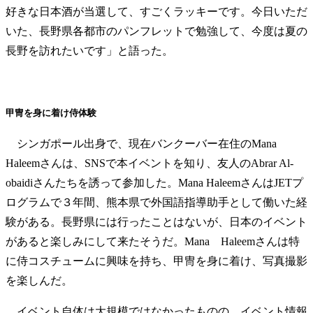
好きな日本酒が当選して、すごくラッキーです。今日いただ
いた、長野県各都市のパンフレットで勉強して、今度は夏の
長野を訪れたいです」と語った。
甲冑を身に着け侍体験
シンガポール出身で、現在バンクーバー在住のMana
Haleemさんは、SNSで本イベントを知り、友人のAbrar Al-
obaidiさんたちを誘って参加した。Mana HaleemさんはJETプ
ログラムで３年間、熊本県で外国語指導助手として働いた経
験がある。長野県には行ったことはないが、日本のイベント
があると楽しみにして来たそうだ。Mana Haleemさんは特
に侍コスチュームに興味を持ち、甲冑を身に着け、写真撮影
を楽しんだ。
イベント自体は大規模ではなかったものの、イベント情報