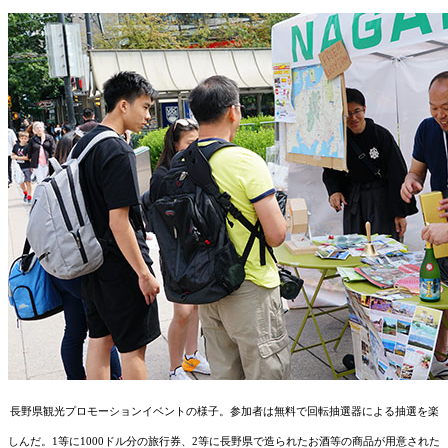
長野県観光プロモーションイベントの様子。参加者は無料で回転抽選器による抽選を楽
しんだ。1等に1000ドル分の旅行券、2等に長野県で造られたお酒等の商品が用意された