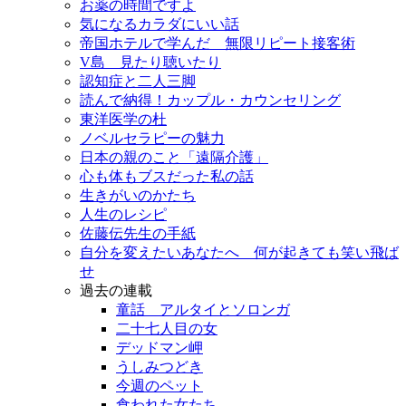
お薬の時間ですよ
気になるカラダにいい話
帝国ホテルで学んだ 無限リピート接客術
V島 見たり聴いたり
認知症と二人三脚
読んで納得！カップル・カウンセリング
東洋医学の杜
ノベルセラピーの魅力
日本の親のこと「遠隔介護」
心も体もブスだった私の話
生きがいのかたち
人生のレシピ
佐藤伝先生の手紙
自分を変えたいあなたへ 何が起きても笑い飛ば
せ
過去の連載
童話 アルタイとソロンガ
二十七人目の女
デッドマン岬
うしみつどき
今週のペット
食われた女たち