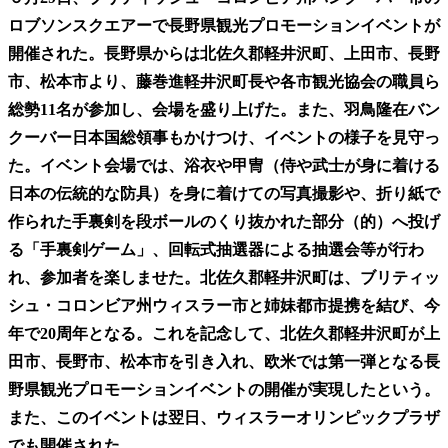
ロブソンスクエアーで長野県観光プロモーションイベントが
開催された。長野県からは北佐久郡軽井沢町、上田市、長野
市、松本市より、藤巻進軽井沢町長や各市観光協会の職員ら
総勢11名が参加し、会場を盛り上げた。また、羽鳥隆在バン
クーバー日本国総領事もかけつけ、イベントの様子を見守っ
た。イベント会場では、浴衣や甲冑（侍や武士が身に着ける
日本の伝統的な防具）を身に着けての写真撮影や、折り紙で
作られた手裏剣を段ボールのくり抜かれた部分（的）へ投げ
る「手裏剣ゲーム」、回転式抽選器による抽選会等が行わ
れ、参加者を楽しませた。北佐久郡軽井沢町は、ブリティッ
シュ・コロンビア州ウィスラー市と姉妹都市提携を結び、今
年で20周年となる。これを記念して、北佐久郡軽井沢町が上
田市、長野市、松本市を引き入れ、欧米では第一弾となる長
野県観光プロモーションイベントの開催が実現したという。
また、このイベントは翌日、ウィスラーオリンピックプラザ
でも開催された。