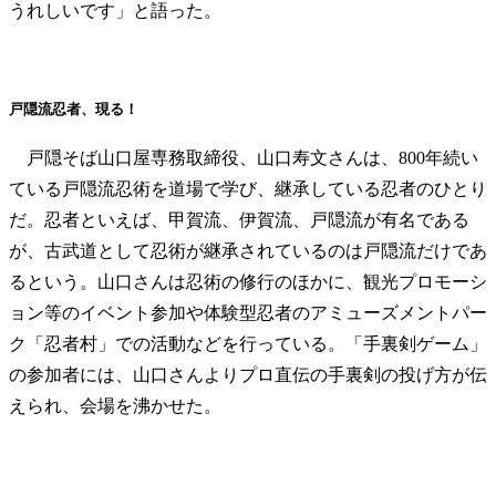
うれしいです」と語った。
戸隠流忍者、現る！
戸隠そば山口屋専務取締役、山口寿文さんは、800年続い
ている戸隠流忍術を道場で学び、継承している忍者のひとり
だ。忍者といえば、甲賀流、伊賀流、戸隠流が有名である
が、古武道として忍術が継承されているのは戸隠流だけであ
るという。山口さんは忍術の修行のほかに、観光プロモーシ
ョン等のイベント参加や体験型忍者のアミューズメントパー
ク「忍者村」での活動などを行っている。「手裏剣ゲーム」
の参加者には、山口さんよりプロ直伝の手裏剣の投げ方が伝
えられ、会場を沸かせた。