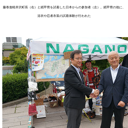
藤巻進軽井沢町長（右）と紙甲冑を試着した日本からの参加者（左）。紙甲冑の他に、
浴衣や忍者衣装の試着体験が行われた