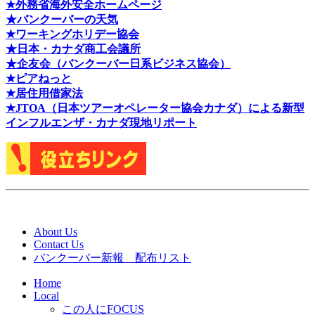
★外務省海外安全ホームページ
★バンクーバーの天気
★ワーキングホリデー協会
★日本・カナダ商工会議所
★企友会（バンクーバー日系ビジネス協会）
★ピアねっと
★居住用借家法
★J
TOA（日本ツアーオペレーター協会カナダ）による新型
インフルエンザ・カナダ現地リポート
About Us
Contact Us
バンクーバー新報 配布リスト
Home
Local
この人にFOCUS