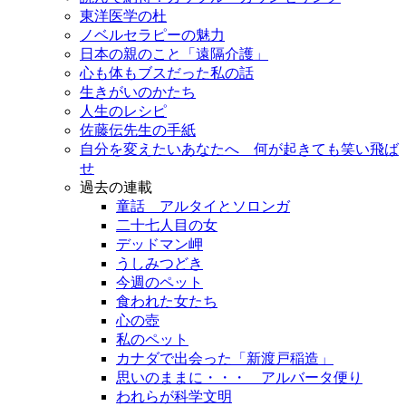
東洋医学の杜
ノベルセラピーの魅力
日本の親のこと「遠隔介護」
心も体もブスだった私の話
生きがいのかたち
人生のレシピ
佐藤伝先生の手紙
自分を変えたいあなたへ 何が起きても笑い飛ば
せ
過去の連載
童話 アルタイとソロンガ
二十七人目の女
デッドマン岬
うしみつどき
今週のペット
食われた女たち
心の壺
私のペット
カナダで出会った「新渡戸稲造」
思いのままに・・・ アルバータ便り
われらが科学文明