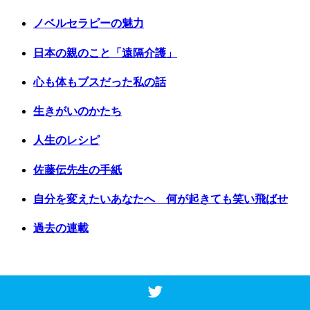
ノベルセラピーの魅力
日本の親のこと「遠隔介護」
心も体もブスだった私の話
生きがいのかたち
人生のレシピ
佐藤伝先生の手紙
自分を変えたいあなたへ 何が起きても笑い飛ばせ
過去の連載
Copyright © 2017 Vancouver Shinpo. All Rights Reserved.
Top