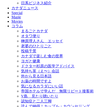
日系ビジネス紹介
カナダニュース
Special
Maple
Movies
コラム
まるごとカナダ
オタワ便り
榊原理人さん エッセイ
老婆のひとりごと
投稿千景
カナダで楽しむ食の世界
ヨガと健康
ドクター杉原の医学アドバイス
気持ち英（え〜）会話
外から見る日本語
お薬の時間ですよ
気になるカラダにいい話
帝国ホテルで学んだ 無限リピート接客術
V島 見たり聴いたり
認知症と二人三脚
読んで納得！カップル・カウンセリング