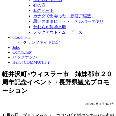
心の壺
私のペット
カナダで出会った「新渡戸稲造」
思いのままに・・・ アルバータ便り
われらが科学文明
ノックアウト • ムービーズ
Classifieds
クラシファイド規定
Jobs
Community
バックナンバー
Hello! COMMUNITY
軽井沢町×ウィスラー市 姉妹都市２０
周年記念イベント・長野県観光プロモ
ーション
2019年7月11日 第28号
６月29日、ブリティッシュ・コロンビア州バンクーバー市の