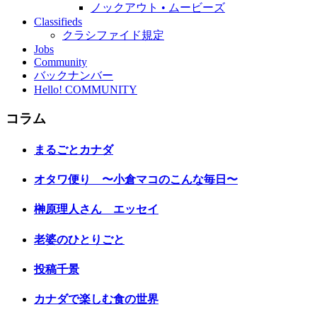
ノックアウト • ムービーズ
Classifieds
クラシファイド規定
Jobs
Community
バックナンバー
Hello! COMMUNITY
コラム
まるごとカナダ
オタワ便り 〜小倉マコのこんな毎日〜
榊原理人さん エッセイ
老婆のひとりごと
投稿千景
カナダで楽しむ食の世界