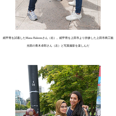
紙甲冑を試着したMana Haleemさん（右）。紙甲冑を上田市より持参した上田市商工観
光部の青木卓郎さん（左）と写真撮影を楽しんだ