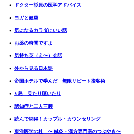
ドクター杉原の医学アドバイス
ヨガと健康
気になるカラダにいい話
お薬の時間ですよ
気持ち英（え〜）会話
外から見る日本語
帝国ホテルで学んだ 無限リピート接客術
V島 見たり聴いたり
認知症と二人三脚
読んで納得！カップル・カウンセリング
東洋医学の杜 〜 鍼灸・漢方専門医のつぶやき〜