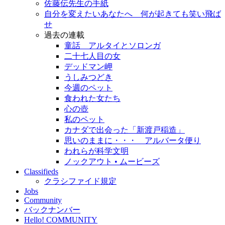
佐藤伝先生の手紙
自分を変えたいあなたへ 何が起きても笑い飛ば
せ
過去の連載
童話 アルタイとソロンガ
二十七人目の女
デッドマン岬
うしみつどき
今週のペット
食われた女たち
心の壺
私のペット
カナダで出会った「新渡戸稲造」
思いのままに・・・ アルバータ便り
われらが科学文明
ノックアウト • ムービーズ
Classifieds
クラシファイド規定
Jobs
Community
バックナンバー
Hello! COMMUNITY