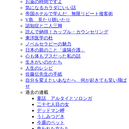
お薬の時間ですよ
気になるカラダにいい話
帝国ホテルで学んだ 無限リピート接客術
V島 見たり聴いたり
認知症と二人三脚
読んで納得！カップル・カウンセリング
東洋医学の杜
ノベルセラピーの魅力
日本の親のこと「遠隔介護」
心も体もブスだった私の話
生きがいのかたち
人生のレシピ
佐藤伝先生の手紙
自分を変えたいあなたへ 何が起きても笑い飛ば
せ
過去の連載
童話 アルタイとソロンガ
二十七人目の女
デッドマン岬
うしみつどき
今週のペット
食われた女たち