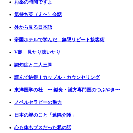
お薬の時間ですよ
気持ち英（え〜）会話
外から見る日本語
帝国ホテルで学んだ 無限リピート接客術
V島 見たり聴いたり
認知症と二人三脚
読んで納得！カップル・カウンセリング
東洋医学の杜 〜 鍼灸・漢方専門医のつぶやき〜
ノベルセラピーの魅力
日本の親のこと「遠隔介護」
心も体もブスだった私の話