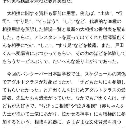
その実地検証を兼ねた教育実習だ。
大相撲に関する資料も事前に用意。例えば、“土俵”、“行
司”、“すり足”、“てっぽう”、“しこ”など、代表的な38種の
相撲用語を英訳した解説一覧と最新の大相撲の番付表を配布
した。さらに、アシスタントを買って出てくれた塩澤聖也く
んを相手に“技”、“しこ”、“すり足”などを披露。また、戸田
くんへ受講者にぶつかってもらい、その力のほどを体験して
もらうサービスぶりで、たいへんな盛り上がりであった。
今回のバンクーバー日本語学校では、スケジュールの関係
でアダルトクラスが対象だったが、「子どもたちにも参加し
てもらいたかった」と戸田くんをはじめアダルトクラスの受
講者、先生たちも残念がっていた。なかでも戸田くんは、子
どもが大好きで、“ちびっこ相撲”や“泣き相撲”（赤ちゃんを
力士が抱いて土俵にあがり、泣かせる神事）にも積極的に参
加するという。相撲を武器に、さまざまな文化背景を持つ