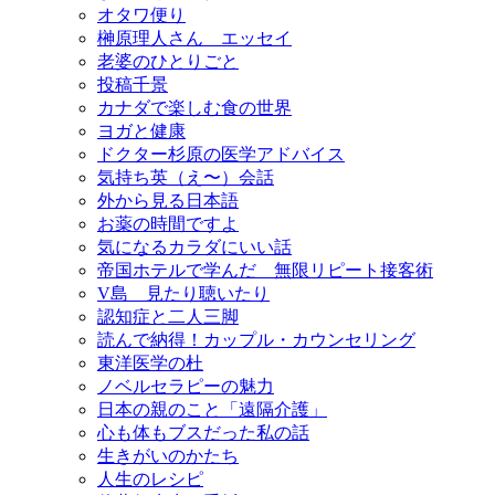
オタワ便り
榊原理人さん エッセイ
老婆のひとりごと
投稿千景
カナダで楽しむ食の世界
ヨガと健康
ドクター杉原の医学アドバイス
気持ち英（え〜）会話
外から見る日本語
お薬の時間ですよ
気になるカラダにいい話
帝国ホテルで学んだ 無限リピート接客術
V島 見たり聴いたり
認知症と二人三脚
読んで納得！カップル・カウンセリング
東洋医学の杜
ノベルセラピーの魅力
日本の親のこと「遠隔介護」
心も体もブスだった私の話
生きがいのかたち
人生のレシピ