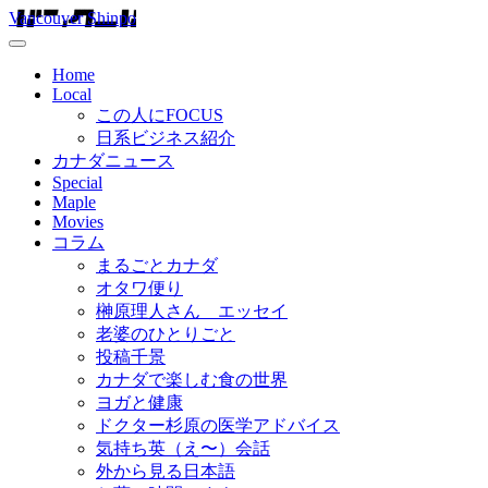
Vancouver Shinpo
Home
Local
この人にFOCUS
日系ビジネス紹介
カナダニュース
Special
Maple
Movies
コラム
まるごとカナダ
オタワ便り
榊原理人さん エッセイ
老婆のひとりごと
投稿千景
カナダで楽しむ食の世界
ヨガと健康
ドクター杉原の医学アドバイス
気持ち英（え〜）会話
外から見る日本語