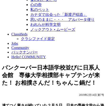
心の壺
私のペット
カナダで出会った「新渡戸稲造」
思いのままに・・・ アルバータ便り
われらが科学文明
ノックアウト • ムービーズ
Classifieds
クラシファイド規定
Jobs
Community
バックナンバー
Hello! COMMUNITY
バンクーバー日本語学校並びに日系人
会館 専修大学相撲部キャプテンが来
た！ お相撲さんだ！ちゃんこ鍋だ！
2019年2月14日 第7号
凍てつく寒さが続いていた２月５日、日本の専修大学から海