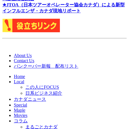
★J
TOA（日本ツアーオペレーター協会カナダ）による新型
インフルエンザ・カナダ現地リポート
About Us
Contact Us
バンクーバー新報 配布リスト
Home
Local
この人にFOCUS
日系ビジネス紹介
カナダニュース
Special
Maple
Movies
コラム
まるごとカナダ