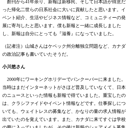
創刊から41年余り、新報は新移民、そして日本語が得意だ
った帰化二世らの日系社会に大いに貢献したと思います。イ
ベント紹介、生活やビジネス情報など、コミュニティーの発
展に寄与したと思います。僕も新報と一緒に成長しました
し、新報は自分にとっても『滋養』になっていました。
（記者注）山城さんはケベック州分離独立問題など、カナダ
の政治記事も書いていたそうだ。
小川悠さん
2000年にワーキングホリデーでバンクーバーに来ました。
当時はまだインターネットがさほど普及していなくて、日本
のニュースといった情報も新報で得ていました。重宝したの
は、クラシファイドやイベント情報などです。仕事探しにつ
いても、ウェイトレスの募集など、かなりの量の求人情報が
出ていたのを覚えています。また、カナダに来てすぐは学校
の寮に入っていましたが、その後は新報のシェアメイト募集