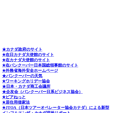
★カナダ政府のサイト
★在日カナダ大使館のサイト
★在カナダ大使館のサイト
★在バンクーバー日本国総領事館のサイト
★外務省海外安全ホームページ
★バンクーバーの天気
★ワーキングホリデー協会
★日本・カナダ商工会議所
★企友会（バンクーバー日系ビジネス協会）
★ピアねっと
★居住用借家法
★J
TOA（日本ツアーオペレーター協会カナダ）による新型
インフルエンザ・カナダ現地リポート