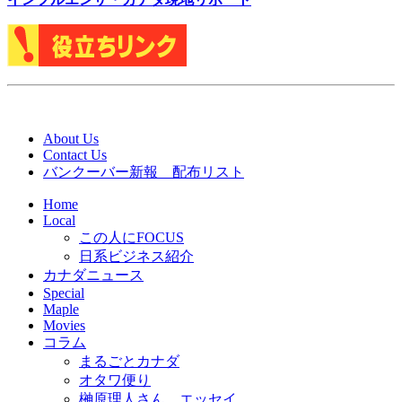
About Us
Contact Us
バンクーバー新報 配布リスト
Home
Local
この人にFOCUS
日系ビジネス紹介
カナダニュース
Special
Maple
Movies
コラム
まるごとカナダ
オタワ便り
榊原理人さん エッセイ