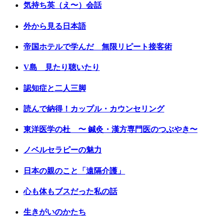
気持ち英（え〜）会話
外から見る日本語
帝国ホテルで学んだ 無限リピート接客術
V島 見たり聴いたり
認知症と二人三脚
読んで納得！カップル・カウンセリング
東洋医学の杜 〜 鍼灸・漢方専門医のつぶやき〜
ノベルセラピーの魅力
日本の親のこと「遠隔介護」
心も体もブスだった私の話
生きがいのかたち