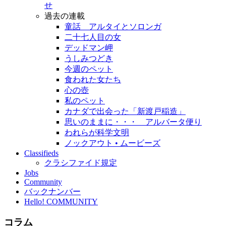
せ
過去の連載
童話 アルタイとソロンガ
二十七人目の女
デッドマン岬
うしみつどき
今週のペット
食われた女たち
心の壺
私のペット
カナダで出会った「新渡戸稲造」
思いのままに・・・ アルバータ便り
われらが科学文明
ノックアウト • ムービーズ
Classifieds
クラシファイド規定
Jobs
Community
バックナンバー
Hello! COMMUNITY
コラム