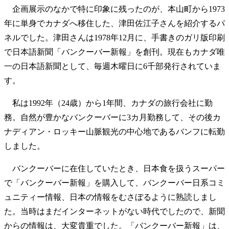
企画展示のなかで特に印象に残ったのが、本山町から1973
年に単身でカナダへ移住した、津田佐江子さんを紹介するパ
ネルでした。津田さんは1978年12月に、手書きのガリ版印刷
で日本語新聞「バンクーバー新報」を創刊。現在もカナダ唯
一の日本語新聞として、毎週木曜日に6千部発行されていま
す。
私は1992年（24歳）から1年間、カナダの旅行会社に勤
務。自然が豊かなバンクーバーに3カ月勤務して、その後カ
ナディアン・ロッキー山脈観光の中心地であるバンフに転勤
しました。
バンクーバーに在住していたとき、日本食を扱うスーパー
で「バンクーバー新報」を購入して、バンクーバー日系コミ
ュニティー情報、日本の情報をむさぼるように熟読しまし
た。当時はまだインターネットがない時代でしたので、新聞
からの情報は、大変貴重でした。「バンクーバー新報」は、