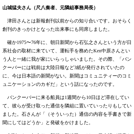
山城猛夫さん（尺八奏者、元隣組事務局長）
津田さんとは新報創刊以前からの知り合いです。おそらく
創刊のきっかけとなった出来事にも同席しました。
確か1975〜76年に、朝日新聞から石弘之さんという方が日
系社会の取材に来ていて、運転手を務めたKen中原さんとい
う人と一緒に我が家にいらっしゃいました。その際、「バン
クーバーには戦前は大陸日報など3紙が発行されていたの
に、今は日本語の新聞がない。新聞はコミュニティーのコミ
ュニケーションのカギだ」という話になったのです。
バンクーバーに来る船員は1週間から10日ほど滞在してい
て、彼らが受け取った通信を隣組に置いていったりもしてい
ました。石さんが「（そういった）通信の内容を手書きで新
聞にしてはどうか」と発破をかけました。