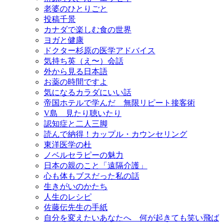
老婆のひとりごと
投稿千景
カナダで楽しむ食の世界
ヨガと健康
ドクター杉原の医学アドバイス
気持ち英（え〜）会話
外から見る日本語
お薬の時間ですよ
気になるカラダにいい話
帝国ホテルで学んだ 無限リピート接客術
V島 見たり聴いたり
認知症と二人三脚
読んで納得！カップル・カウンセリング
東洋医学の杜
ノベルセラピーの魅力
日本の親のこと「遠隔介護」
心も体もブスだった私の話
生きがいのかたち
人生のレシピ
佐藤伝先生の手紙
自分を変えたいあなたへ 何が起きても笑い飛ば