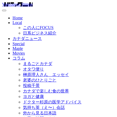
Vancouver Shinpo
Home
Local
この人にFOCUS
日系ビジネス紹介
カナダニュース
Special
Maple
Movies
コラム
まるごとカナダ
オタワ便り
榊原理人さん エッセイ
老婆のひとりごと
投稿千景
カナダで楽しむ食の世界
ヨガと健康
ドクター杉原の医学アドバイス
気持ち英（え〜）会話
外から見る日本語