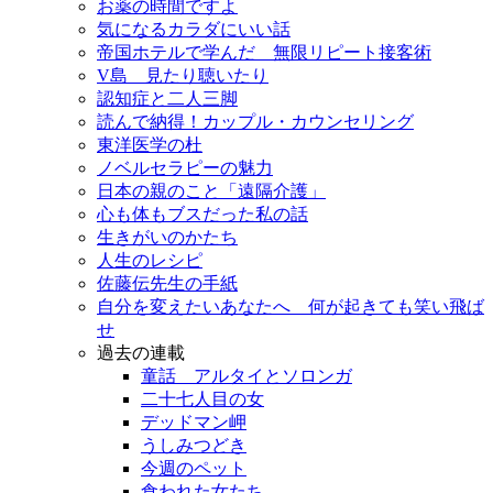
お薬の時間ですよ
気になるカラダにいい話
帝国ホテルで学んだ 無限リピート接客術
V島 見たり聴いたり
認知症と二人三脚
読んで納得！カップル・カウンセリング
東洋医学の杜
ノベルセラピーの魅力
日本の親のこと「遠隔介護」
心も体もブスだった私の話
生きがいのかたち
人生のレシピ
佐藤伝先生の手紙
自分を変えたいあなたへ 何が起きても笑い飛ば
せ
過去の連載
童話 アルタイとソロンガ
二十七人目の女
デッドマン岬
うしみつどき
今週のペット
食われた女たち