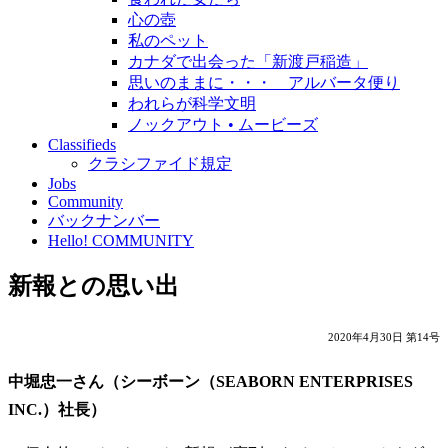
心の壺
私のペット
カナダで出会った「新渡戸稲造」
思いのままに・・・ アルバータ便り
われらが科学文明
ノックアウト • ムービーズ
Classifieds
クラシファイド規定
Jobs
Community
バックナンバー
Hello! COMMUNITY
新報との思い出
2020年4月30日 第14号
中堀忠一さん（シーボーン（SEABORN ENTERPRISES
INC.）社長）