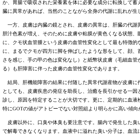
か、胃腸で吸収された栄養素を体に必要な成分に転換して蓄え
臓に異常があれば、当然のことながら全身の代謝に乱れが生
一方、皮膚は内臓の鏡とされ、皮膚の異常は、肝臓の代謝異
胆汁色素が増え、そのために皮膚や粘膜が黄色くなる状態、
に、クモ状血管腫という皮膚の血管性変化として最も特徴的な
に、まるでクモが四方に脚を伸ばしたような形をして、顔、
さを感じ、手の甲の色は変化なし）と紙幣状皮膚（毛細血管
る）も肝障害に伴った皮膚の血管性変化であります。
結局、肝機能障害の結果に付随した異常代謝産物が皮膚に作
としても、皮膚疾患の発症を助長し、治癒を長引かせる一因
診し、原因を特定することが大切です。更に、定期的に血液
特にGOTの値がアトピーでない対照組より明らかに高い傾向
皮膚以外に、口臭や体臭も要注意です。腸内で発生した臭い
で解毒できなくなります。血液中に溢れた臭い分子は、血流