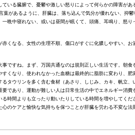
ている臓腑で、憂鬱や激しい怒りによって何らかの障害があ
う言葉があるように、肝臓は、落ち込んで気分が優れない、抑鬱
、一晩中寝れない、或いは昼間が眠くて、頭痛、耳鳴り、怒り
赤くなる、女性の生理不順、傷口がすぐに化膿しやすい、お
事ですね。まず、万国共通なのは規則正しい生活です。朝食
やすくなり、使われなかった血糖は最終的に脂肪に変わり、肥
するタウリンを多く含む食材（あさり、しじみ、カキ、帆立、
重要であり、運動が難しい人は日常生活の中でエネルギー消費
いる時間よりも立ったり動いたりしている時間を増やしてくだ
た心のケアと愉快な気持ちを保つことが肝臓を労わる不変な法