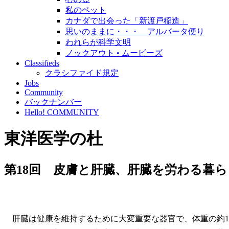
私のペット
カナダで出会った「新渡戸稲造」
思いのままに・・・ アルバータ便り
われらが科学文明
ノックアウト • ムービーズ
Classifieds
クラシファイド規定
Jobs
Community
バックナンバー
Hello! COMMUNITY
東洋医学の杜
第18回 皮膚と肝臓、肝臓を労わる暮
肝臓は健康を維持するために大変重要な器官で、体重の約1