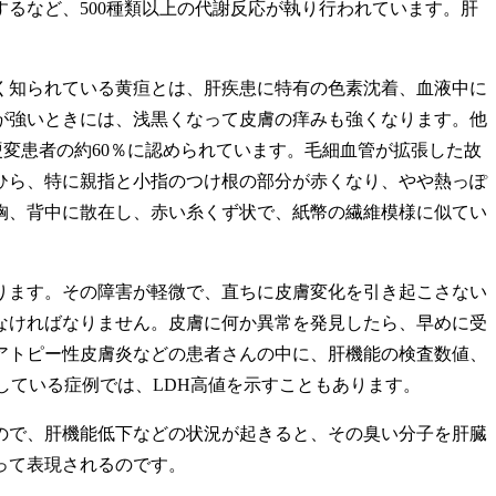
るなど、500種類以上の代謝反応が執り行われています。肝
く知られている黄疸とは、肝疾患に特有の色素沈着、血液中に
が強いときには、浅黒くなって皮膚の痒みも強くなります。他
変患者の約60％に認められています。毛細血管が拡張した故
ひら、特に親指と小指のつけ根の部分が赤くなり、やや熱っぽ
胸、背中に散在し、赤い糸くず状で、紙幣の繊維模様に似てい
ります。その障害が軽微で、直ちに皮膚変化を引き起こさない
なければなりません。皮膚に何か異常を発見したら、早めに受
アトピー性皮膚炎などの患者さんの中に、肝機能の検査数値、
している症例では、LDH高値を示すこともあります。
ので、肝機能低下などの状況が起きると、その臭い分子を肝臓
って表現されるのです。