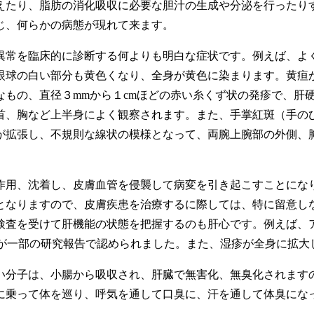
たり、脂肪の消化吸収に必要な胆汁の生成や分泌を行ったりす
じ、何らかの病態が現れて来ます。
常を臨床的に診断する何よりも明白な症状です。例えば、よ
眼球の白い部分も黄色くなり、全身が黄色に染まります。黄疸
もの、直径３mmから１cmほどの赤い糸くず状の発疹で、肝硬
首、胸など上半身によく観察されます。また、手掌紅斑（手の
が拡張し、不規則な線状の模様となって、両腕上腕部の外側、
用、沈着し、皮膚血管を侵襲して病変を引き起こすことにな
となりますので、皮膚疾患を治療するに際しては、特に留意し
検査を受けて肝機能の状態を把握するのも肝心です。例えば、
が一部の研究報告で認められました。また、湿疹が全身に拡大
分子は、小腸から吸収され、肝臓で無害化、無臭化されます
に乗って体を巡り、呼気を通して口臭に、汗を通して体臭にな