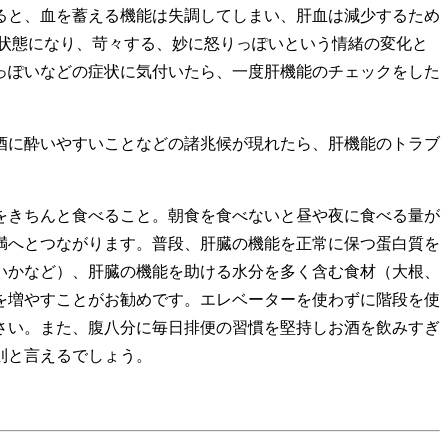
ると、血を蓄える機能は失調してしまい、肝血は減少するため
状態になり、苛々する、妙に怒りっぽいという情緒の変化と
っぽいなどの症状に気付いたら、一度肝機能のチェックをした
酒に酔いやすいことなどの諸兆候が現れたら、肝機能のトラブ
をきちんと食べること。朝食を食べないと昼や夜に食べる量が
満へとつながります。普段、肝臓の機能を正常に保つ蛋白質を
いかなど）、肝臓の機能を助ける水分を多く含む食材（大根、
を増やすことがお勧めです。エレベーターを使わずに階段を使
さい。また、腹八分に毎日排便の習慣を堅持しお酒を飲みすぎ
則と言えるでしょう。