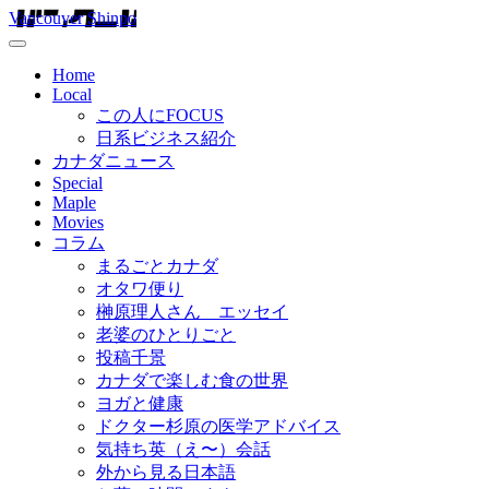
Vancouver Shinpo
Home
Local
この人にFOCUS
日系ビジネス紹介
カナダニュース
Special
Maple
Movies
コラム
まるごとカナダ
オタワ便り
榊原理人さん エッセイ
老婆のひとりごと
投稿千景
カナダで楽しむ食の世界
ヨガと健康
ドクター杉原の医学アドバイス
気持ち英（え〜）会話
外から見る日本語