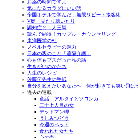
お薬の時間ですよ
気になるカラダにいい話
帝国ホテルで学んだ 無限リピート接客術
V島 見たり聴いたり
認知症と二人三脚
読んで納得！カップル・カウンセリング
東洋医学の杜
ノベルセラピーの魅力
日本の親のこと「遠隔介護」
心も体もブスだった私の話
生きがいのかたち
人生のレシピ
佐藤伝先生の手紙
自分を変えたいあなたへ 何が起きても笑い飛ば
過去の連載
童話 アルタイとソロンガ
二十七人目の女
デッドマン岬
うしみつどき
今週のペット
食われた女たち
心の壺