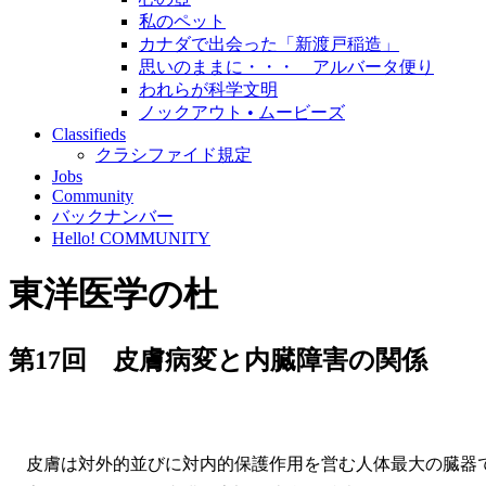
私のペット
カナダで出会った「新渡戸稲造」
思いのままに・・・ アルバータ便り
われらが科学文明
ノックアウト • ムービーズ
Classifieds
クラシファイド規定
Jobs
Community
バックナンバー
Hello! COMMUNITY
東洋医学の杜
第17回 皮膚病変と内臓障害の関係
皮膚は対外的並びに対内的保護作用を営む人体最大の臓器で