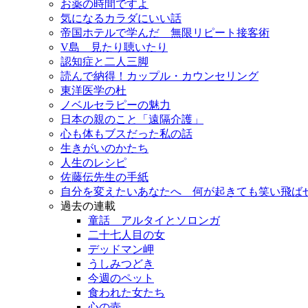
お薬の時間ですよ
気になるカラダにいい話
帝国ホテルで学んだ 無限リピート接客術
V島 見たり聴いたり
認知症と二人三脚
読んで納得！カップル・カウンセリング
東洋医学の杜
ノベルセラピーの魅力
日本の親のこと「遠隔介護」
心も体もブスだった私の話
生きがいのかたち
人生のレシピ
佐藤伝先生の手紙
自分を変えたいあなたへ 何が起きても笑い飛ば
過去の連載
童話 アルタイとソロンガ
二十七人目の女
デッドマン岬
うしみつどき
今週のペット
食われた女たち
心の壺