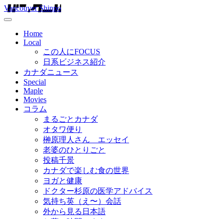
Vancouver Shinpo
Home
Local
この人にFOCUS
日系ビジネス紹介
カナダニュース
Special
Maple
Movies
コラム
まるごとカナダ
オタワ便り
榊原理人さん エッセイ
老婆のひとりごと
投稿千景
カナダで楽しむ食の世界
ヨガと健康
ドクター杉原の医学アドバイス
気持ち英（え〜）会話
外から見る日本語