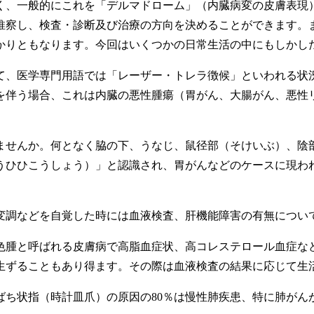
く、一般的にこれを「デルマドローム」（内臓病変の皮膚表現
推察し、検査・診断及び治療の方向を決めることができます。
かりともなります。今回はいくつかの日常生活の中にもしかし
、医学専門用語では「レーザー・トレラ徴候」といわれる状
を伴う場合、これは内臓の悪性腫瘍（胃がん、大腸がん、悪性
せんか。何となく脇の下、うなじ、鼠径部（そけいぶ）、陰
うひひこうしょう）」と認識され、胃がんなどのケースに現わ
調などを自覚した時には血液検査、肝機能障害の有無につい
腫と呼ばれる皮膚病で高脂血症状、高コレステロール血症な
生ずることもあり得ます。その際は血液検査の結果に応じて生
ち状指（時計皿爪）の原因の80％は慢性肺疾患、特に肺がん