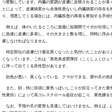
つ変動しています。内臓の変調が皮膚に反映されることが多
とによって、皮膚病変から全身疾患ないし内臓病変の存在を
り、増悪してくる場合には、内臓疾患の再発を察知する手掛
例えば、体のいたるところに急激に短期間でイボが出現して
に急速に皮膚に多発し、その大きさと数を増し、同時に痒み
慮しなければなりません。
特定部位の皮膚だけ最近黒くなったと気付いたことがありま
くなっています。これは「黒色表皮肥厚症（こくしょくひょ
に伴って出てくる良性型があります。
顔色が悪い、黒くなっている、クマができる、唇や爪の色変
また、顔，特に目頭に黄色っぽいしこりが目立ってきた黄色
性黄疸）によって高コレステロール血症が起こり、黄色腫を
なお、手指や爪の変形も見逃してはいけません。例えば、ば