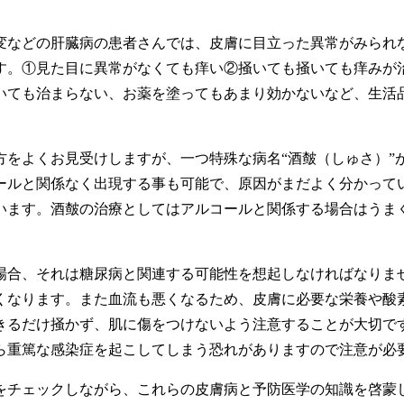
などの肝臓病の患者さんでは、皮膚に目立った異常がみられ
す。①見た目に異常がなくても痒い②掻いても掻いても痒みが
いても治まらない、お薬を塗ってもあまり効かないなど、生活品
をよくお見受けしますが、一つ特殊な病名“酒皶（しゅさ）”
ールと関係なく出現する事も可能で、原因がまだよく分かって
います。酒皶の治療としてはアルコールと関係する場合はうま
合、それは糖尿病と関連する可能性を想起しなければなりま
くなります。また血流も悪くなるため、皮膚に必要な栄養や酸
きるだけ掻かず、肌に傷をつけないよう注意することが大切で
ら重篤な感染症を起こしてしまう恐れがありますので注意が必
チェックしながら、これらの皮膚病と予防医学の知識を啓蒙