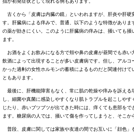
指が初発症状として現れる例もあります。
古くから「皮膚は内臓の鏡」といわれますが、肝炎や肝硬変
す。肝臓病による痒みで、普通、以下のような特徴がありま
の薬が効きにくい。このように肝臓病の痒みは、掻いても掻
ます。
お酒をよくお飲みになる方で頬や鼻の皮膚が昼間でも赤い方
飲酒によって出現することが多い皮膚病です。但し、アルコ
かった過剰の女性ホルモンの蓄積によるものだと関連付けて
ともあります。
最後に、肝機能障害もなく、常に肌の乾燥や痒みを訴える場
し、細菌や真菌に感染しやすくなり肌トラブルを起こしやす
じたり、赤いブツブツが出てきた時には、痒くても患部をで
ます。糖尿病の人では、掻いて傷を作ってしまうと、そこか
普段、皮膚に関しては家族や友達の間でお互いに「顔色」を