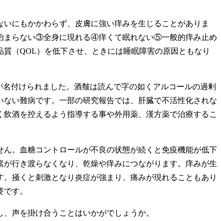
ないにもかかわらず、皮膚に強い痒みを生じることがありま
治まらない③全身に現れる④痒くて眠れない⑤一般的痒み止め
質（QOL）を低下させ、ときには睡眠障害の原因ともなり
が名付けられました。酒皶は読んで字の如くアルコールの過剰
いない難病です。一部の研究報告では、肝臓で不活性化されな
く飲酒を控えるよう指導する事や外用薬、漢方薬で治療するこ
せん。血糖コントロールが不良の状態が続くと免疫機能が低下
素が行き渡らなくなり、乾燥や痒みにつながります。痒みが生
す。掻くと刺激となり炎症が強まり、痛みが現れることもあり
要です。
し、声を掛け合うことはいかがでしょうか。