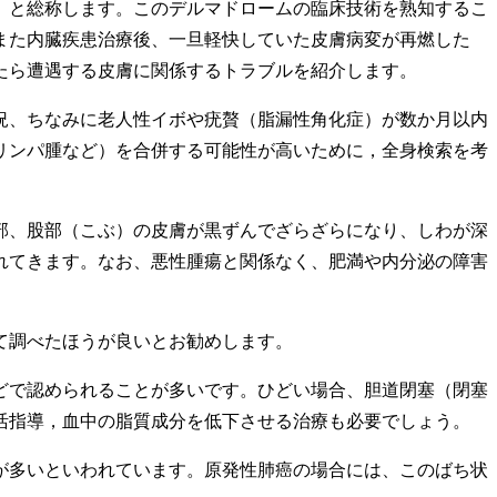
）と総称します。このデルマドロームの臨床技術を熟知するこ
また内臓疾患治療後、一旦軽快していた皮膚病変が再燃した
たら遭遇する皮膚に関係するトラブルを紹介します。
況、ちなみに老人性イボや疣贅（脂漏性角化症）が数か月以内
リンパ腫など）を合併する可能性が高いために，全身検索を考
部、股部（こぶ）の皮膚が黒ずんでざらざらになり、しわが深
れてきます。なお、悪性腫瘍と関係なく、肥満や内分泌の障害
て調べたほうが良いとお勧めします。
どで認められることが多いです。ひどい場合、胆道閉塞（閉塞
活指導，血中の脂質成分を低下させる治療も必要でしょう。
が多いといわれています。原発性肺癌の場合には、このばち状