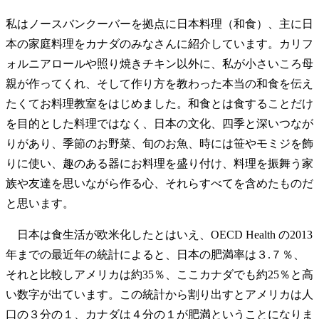
私はノースバンクーバーを拠点に日本料理（和食）、主に日
本の家庭料理をカナダのみなさんに紹介しています。カリフ
ォルニアロールや照り焼きチキン以外に、私が小さいころ母
親が作ってくれ、そして作り方を教わった本当の和食を伝え
たくてお料理教室をはじめました。和食とは食することだけ
を目的とした料理ではなく、日本の文化、四季と深いつなが
りがあり、季節のお野菜、旬のお魚、時には笹やモミジを飾
りに使い、趣のある器にお料理を盛り付け、料理を振舞う家
族や友達を思いながら作る心、それらすべてを含めたものだ
と思います。
日本は食生活が欧米化したとはいえ、OECD Health の2013
年までの最近年の統計によると、日本の肥満率は３.７％、
それと比較しアメリカは約35％、ここカナダでも約25％と高
い数字が出ています。この統計から割り出すとアメリカは人
口の３分の１、カナダは４分の１が肥満ということになりま