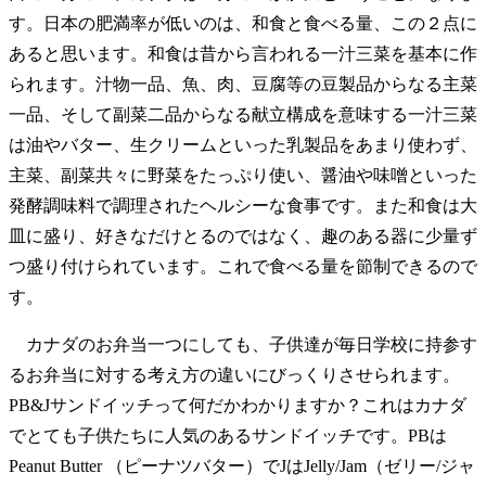
す。日本の肥満率が低いのは、和食と食べる量、この２点に
あると思います。和食は昔から言われる一汁三菜を基本に作
られます。汁物一品、魚、肉、豆腐等の豆製品からなる主菜
一品、そして副菜二品からなる献立構成を意味する一汁三菜
は油やバター、生クリームといった乳製品をあまり使わず、
主菜、副菜共々に野菜をたっぷり使い、醤油や味噌といった
発酵調味料で調理されたヘルシーな食事です。また和食は大
皿に盛り、好きなだけとるのではなく、趣のある器に少量ず
つ盛り付けられています。これで食べる量を節制できるので
す。
カナダのお弁当一つにしても、子供達が毎日学校に持参す
るお弁当に対する考え方の違いにびっくりさせられます。
PB&Jサンドイッチって何だかわかりますか？これはカナダ
でとても子供たちに人気のあるサンドイッチです。PBは
Peanut Butter （ピーナツバター）でJはJelly/Jam（ゼリー/ジャ