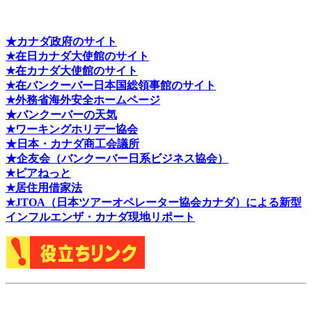
★カナダ政府のサイト
★在日カナダ大使館のサイト
★在カナダ大使館のサイト
★在バンクーバー日本国総領事館のサイト
★外務省海外安全ホームページ
★バンクーバーの天気
★ワーキングホリデー協会
★日本・カナダ商工会議所
★企友会（バンクーバー日系ビジネス協会）
★ピアねっと
★居住用借家法
★J
TOA（日本ツアーオペレーター協会カナダ）による新型
インフルエンザ・カナダ現地リポート