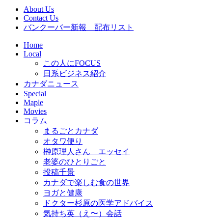
About Us
Contact Us
バンクーバー新報 配布リスト
Home
Local
この人にFOCUS
日系ビジネス紹介
カナダニュース
Special
Maple
Movies
コラム
まるごとカナダ
オタワ便り
榊原理人さん エッセイ
老婆のひとりごと
投稿千景
カナダで楽しむ食の世界
ヨガと健康
ドクター杉原の医学アドバイス
気持ち英（え〜）会話