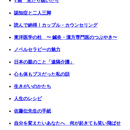
V島 見たり聴いたり
認知症と二人三脚
読んで納得！カップル・カウンセリング
東洋医学の杜 〜 鍼灸・漢方専門医のつぶやき〜
ノベルセラピーの魅力
日本の親のこと「遠隔介護」
心も体もブスだった私の話
生きがいのかたち
人生のレシピ
佐藤伝先生の手紙
自分を変えたいあなたへ 何が起きても笑い飛ばせ