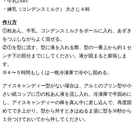
・牛乳250cc
・練乳（コンデンスミルク） 大さじ４杯
作り方
①粒あん、牛乳、コンデンスミルクをボールに入れ、あずき
をつぶしながらよく混ぜる。
②①を型に流す。型に液を入れる際、型の一番上から約１セ
ンチ下の部分までにしてください。液が固まると膨張しま
す。
③４〜５時間もしくは一晩冷凍庫で冷やし固める。
アイスキャンディー型がない場合は、アルミのプリン型や小
さい紙コップに①の粒あん液を流し入れ、冷凍庫で半固めに
し、アイスキャンディーの棒を真ん中に差し込んで、再度固
めてでき上がり。型から外すときはぬるま湯に型を30秒から
１分つけておいてから外してください。