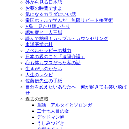
外から見る日本語
お薬の時間ですよ
気になるカラダにいい話
帝国ホテルで学んだ 無限リピート接客術
V島 見たり聴いたり
認知症と二人三脚
読んで納得！カップル・カウンセリング
東洋医学の杜
ノベルセラピーの魅力
日本の親のこと「遠隔介護」
心も体もブスだった私の話
生きがいのかたち
人生のレシピ
佐藤伝先生の手紙
自分を変えたいあなたへ 何が起きても笑い飛ば
せ
過去の連載
童話 アルタイとソロンガ
二十七人目の女
デッドマン岬
うしみつどき