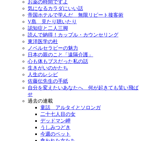
お薬の時間ですよ
気になるカラダにいい話
帝国ホテルで学んだ 無限リピート接客術
V島 見たり聴いたり
認知症と二人三脚
読んで納得！カップル・カウンセリング
東洋医学の杜
ノベルセラピーの魅力
日本の親のこと「遠隔介護」
心も体もブスだった私の話
生きがいのかたち
人生のレシピ
佐藤伝先生の手紙
自分を変えたいあなたへ 何が起きても笑い飛ば
せ
過去の連載
童話 アルタイとソロンガ
二十七人目の女
デッドマン岬
うしみつどき
今週のペット
食われた女たち