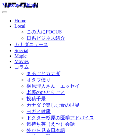
Vancouver Shinpo
Home
Local
この人にFOCUS
日系ビジネス紹介
カナダニュース
Special
Maple
Movies
コラム
まるごとカナダ
オタワ便り
榊原理人さん エッセイ
老婆のひとりごと
投稿千景
カナダで楽しむ食の世界
ヨガと健康
ドクター杉原の医学アドバイス
気持ち英（え〜）会話
外から見る日本語