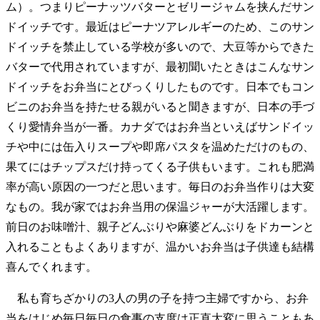
ム）。つまりピーナッツバターとゼリージャムを挟んだサン
ドイッチです。最近はピーナツアレルギーのため、このサン
ドイッチを禁止している学校が多いので、大豆等からできた
バターで代用されていますが、最初聞いたときはこんなサン
ドイッチをお弁当にとびっくりしたものです。日本でもコン
ビニのお弁当を持たせる親がいると聞きますが、日本の手づ
くり愛情弁当が一番。カナダではお弁当といえばサンドイッ
チや中には缶入りスープや即席パスタを温めただけのもの、
果てにはチップスだけ持ってくる子供もいます。これも肥満
率が高い原因の一つだと思います。毎日のお弁当作りは大変
なもの。我が家ではお弁当用の保温ジャーが大活躍します。
前日のお味噌汁、親子どんぶりや麻婆どんぶりをドカーンと
入れることもよくありますが、温かいお弁当は子供達も結構
喜んでくれます。
私も育ちざかりの3人の男の子を持つ主婦ですから、お弁
当をはじめ毎日毎日の食事の支度は正直大変に思うこともあ