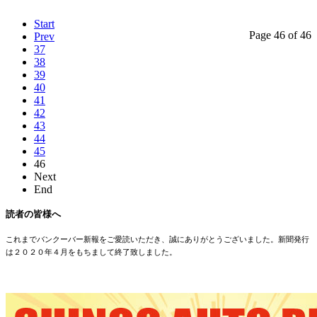
Start
Page 46 of 46
Prev
37
38
39
40
41
42
43
44
45
46
Next
End
読者の皆様へ
これまでバンクーバー新報をご愛読いただき、誠にありがとうございました。新聞発行
は２０２０年４月をもちまして終了致しました。