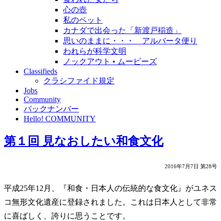
心の壺
私のペット
カナダで出会った「新渡戸稲造」
思いのままに・・・ アルバータ便り
われらが科学文明
ノックアウト • ムービーズ
Classifieds
クラシファイド規定
Jobs
Community
バックナンバー
Hello! COMMUNITY
第１回 見なおしたい和食文化
2016年7月7日 第28号
平成25年12月、『和食・日本人の伝統的な食文化』がユネス
コ無形文化遺産に登録されました。これは日本人として非常
に喜ばしく、誇りに思うことです。