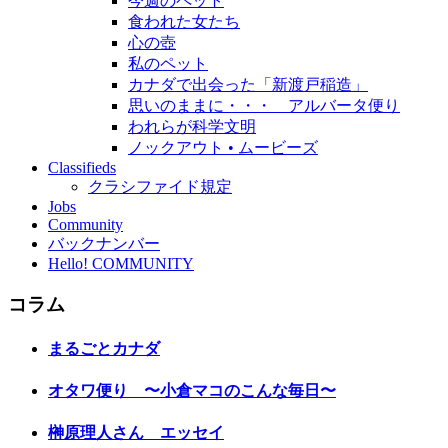
今週のペット
食われた女たち
心の壺
私のペット
カナダで出会った「新渡戸稲造」
思いのままに・・・ アルバータ便り
われらが科学文明
ノックアウト • ムービーズ
Classifieds
クラシファイド規定
Jobs
Community
バックナンバー
Hello! COMMUNITY
コラム
まるごとカナダ
オタワ便り 〜小倉マコのこんな毎日〜
榊原理人さん エッセイ