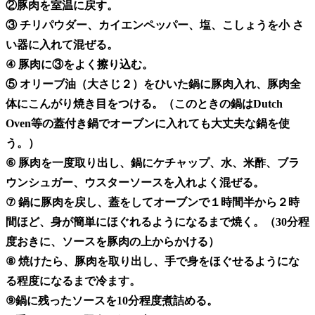
②豚肉を室温に戻す。
③ チリパウダー、カイエンペッパー、塩、こしょうを小 さ
い器に入れて混ぜる。
④ 豚肉に③をよく擦り込む。
⑤ オリーブ油（大さじ２）をひいた鍋に豚肉入れ、豚肉全
体にこんがり焼き目をつける。（このときの鍋はDutch
Oven等の蓋付き鍋でオーブンに入れても大丈夫な鍋を使
う。）
⑥ 豚肉を一度取り出し、鍋にケチャップ、水、米酢、ブラ
ウンシュガー、ウスターソースを入れよく混ぜる。
⑦ 鍋に豚肉を戻し、蓋をしてオーブンで１時間半から２時
間ほど、身が簡単にほぐれるようになるまで焼く。（30分程
度おきに、ソースを豚肉の上からかける）
⑧ 焼けたら、豚肉を取り出し、手で身をほぐせるようにな
る程度になるまで冷ます。
⑨鍋に残ったソースを10分程度煮詰める。