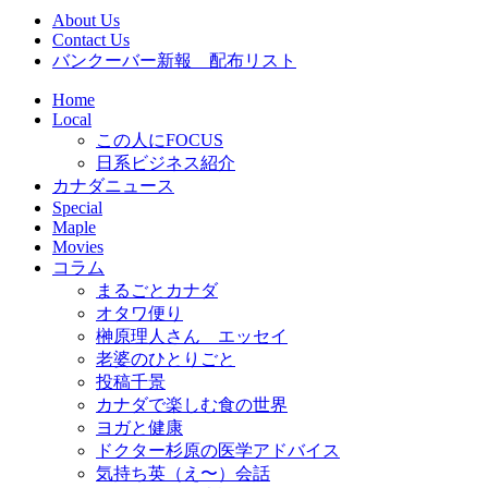
About Us
Contact Us
バンクーバー新報 配布リスト
Home
Local
この人にFOCUS
日系ビジネス紹介
カナダニュース
Special
Maple
Movies
コラム
まるごとカナダ
オタワ便り
榊原理人さん エッセイ
老婆のひとりごと
投稿千景
カナダで楽しむ食の世界
ヨガと健康
ドクター杉原の医学アドバイス
気持ち英（え〜）会話