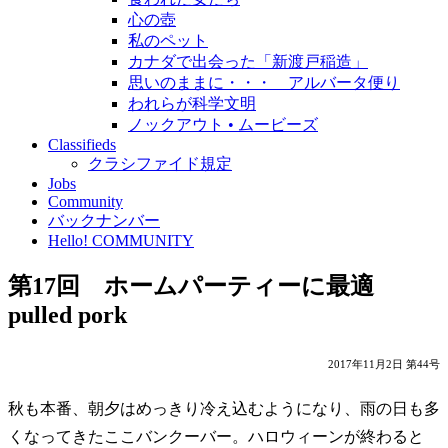
心の壺
私のペット
カナダで出会った「新渡戸稲造」
思いのままに・・・ アルバータ便り
われらが科学文明
ノックアウト • ムービーズ
Classifieds
クラシファイド規定
Jobs
Community
バックナンバー
Hello! COMMUNITY
第17回 ホームパーティーに最適
pulled pork
2017年11月2日 第44号
秋も本番、朝夕はめっきり冷え込むようになり、雨の日も多
くなってきたここバンクーバー。ハロウィーンが終わると