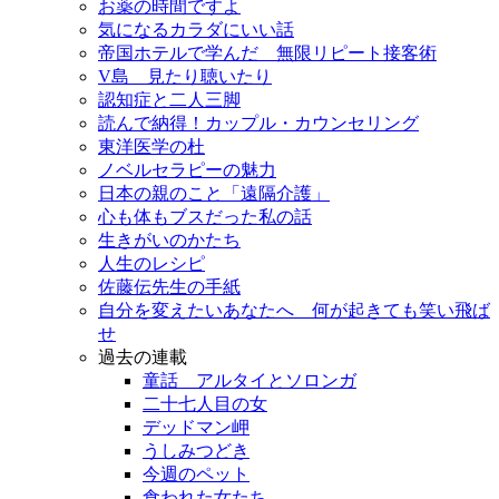
お薬の時間ですよ
気になるカラダにいい話
帝国ホテルで学んだ 無限リピート接客術
V島 見たり聴いたり
認知症と二人三脚
読んで納得！カップル・カウンセリング
東洋医学の杜
ノベルセラピーの魅力
日本の親のこと「遠隔介護」
心も体もブスだった私の話
生きがいのかたち
人生のレシピ
佐藤伝先生の手紙
自分を変えたいあなたへ 何が起きても笑い飛ば
せ
過去の連載
童話 アルタイとソロンガ
二十七人目の女
デッドマン岬
うしみつどき
今週のペット
食われた女たち