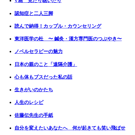
V島 見たり聴いたり
認知症と二人三脚
読んで納得！カップル・カウンセリング
東洋医学の杜 〜 鍼灸・漢方専門医のつぶやき〜
ノベルセラピーの魅力
日本の親のこと「遠隔介護」
心も体もブスだった私の話
生きがいのかたち
人生のレシピ
佐藤伝先生の手紙
自分を変えたいあなたへ 何が起きても笑い飛ばせ