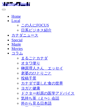
Vancouver Shinpo
Home
Local
この人にFOCUS
日系ビジネス紹介
カナダニュース
Special
Maple
Movies
コラム
まるごとカナダ
オタワ便り
榊原理人さん エッセイ
老婆のひとりごと
投稿千景
カナダで楽しむ食の世界
ヨガと健康
ドクター杉原の医学アドバイス
気持ち英（え〜）会話
外から見る日本語