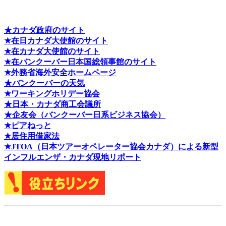
★カナダ政府のサイト
★在日カナダ大使館のサイト
★在カナダ大使館のサイト
★在バンクーバー日本国総領事館のサイト
★外務省海外安全ホームページ
★バンクーバーの天気
★ワーキングホリデー協会
★日本・カナダ商工会議所
★企友会（バンクーバー日系ビジネス協会）
★ピアねっと
★居住用借家法
★J
TOA（日本ツアーオペレーター協会カナダ）による新型
インフルエンザ・カナダ現地リポート