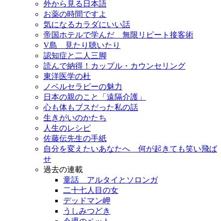
外から見る日本語
お薬の時間ですよ
気になるカラダにいい話
帝国ホテルで学んだ 無限リピート接客術
V島 見たり聴いたり
認知症と二人三脚
読んで納得！カップル・カウンセリング
東洋医学の杜
ノベルセラピーの魅力
日本の親のこと「遠隔介護」
心も体もブスだった私の話
生きがいのかたち
人生のレシピ
佐藤伝先生の手紙
自分を変えたいあなたへ 何が起きても笑い飛ば
せ
過去の連載
童話 アルタイとソロンガ
二十七人目の女
デッドマン岬
うしみつどき