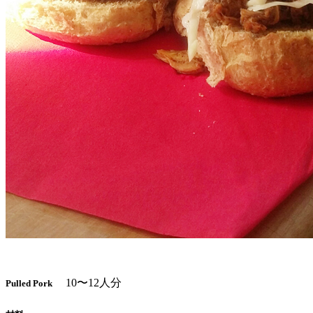
10〜12人分
Pulled Pork