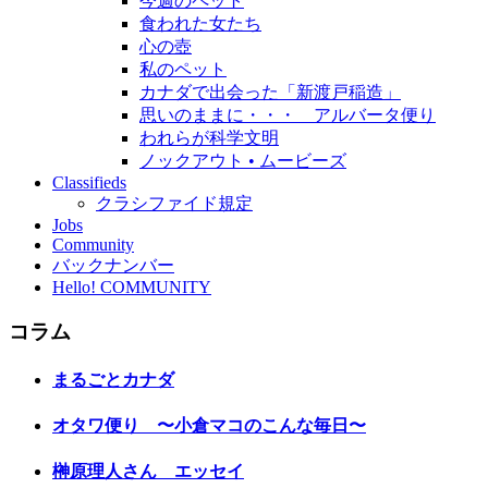
今週のペット
食われた女たち
心の壺
私のペット
カナダで出会った「新渡戸稲造」
思いのままに・・・ アルバータ便り
われらが科学文明
ノックアウト • ムービーズ
Classifieds
クラシファイド規定
Jobs
Community
バックナンバー
Hello! COMMUNITY
コラム
まるごとカナダ
オタワ便り 〜小倉マコのこんな毎日〜
榊原理人さん エッセイ