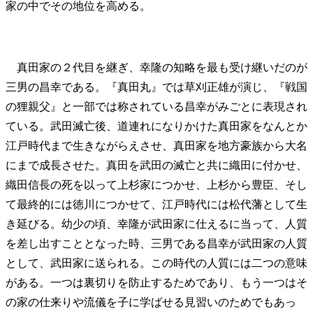
家の中でその地位を高める。
真田家の２代目を継ぎ、幸隆の知略を最も受け継いだのが
三男の昌幸である。『真田丸』では草刈正雄が演じ、『戦国
の狸親父』と一部では称されている昌幸がみごとに表現され
ている。武田滅亡後、道連れになりかけた真田家をなんとか
江戸時代まで生きながらえさせ、真田家を地方豪族から大名
にまで成長させた。真田を武田の滅亡と共に織田に付かせ、
織田信長の死を以って上杉家につかせ、上杉から豊臣、そし
て最終的には徳川につかせて、江戸時代には松代藩として生
き延びる。幼少の頃、幸隆が武田家に仕えるに当って、人質
を差し出すこととなった時、三男である昌幸が武田家の人質
として、武田家に送られる。この時代の人質には二つの意味
がある。一つは裏切りを防止するためであり、もう一つはそ
の家の仕来りや流儀を子に学ばせる見習いのためでもあっ