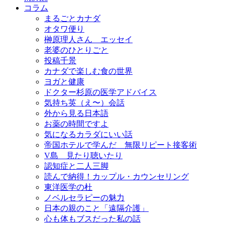
コラム
まるごとカナダ
オタワ便り
榊原理人さん エッセイ
老婆のひとりごと
投稿千景
カナダで楽しむ食の世界
ヨガと健康
ドクター杉原の医学アドバイス
気持ち英（え〜）会話
外から見る日本語
お薬の時間ですよ
気になるカラダにいい話
帝国ホテルで学んだ 無限リピート接客術
V島 見たり聴いたり
認知症と二人三脚
読んで納得！カップル・カウンセリング
東洋医学の杜
ノベルセラピーの魅力
日本の親のこと「遠隔介護」
心も体もブスだった私の話