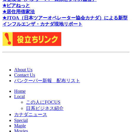
★ピアねっと
★居住用借家法
★J
TOA（日本ツアーオペレーター協会カナダ）による新型
インフルエンザ・カナダ現地リポート
About Us
Contact Us
バンクーバー新報 配布リスト
Home
Local
この人にFOCUS
日系ビジネス紹介
カナダニュース
Special
Maple
Movies