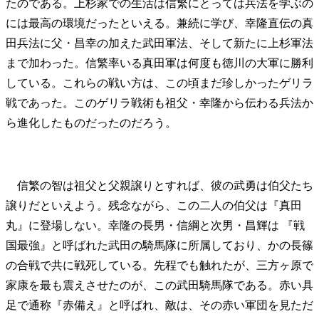
たのである。上杉家での生活は信繁にとっては兵法を学ぶの
には最高の環境だったといえる。兼続に学び、幸隆直伝の真
田兵法に父・昌幸の加えた武田軍法、そして新たに上杉軍法
まで加わった。信繁率いる真田軍は何度も徳川の大軍に勝利
している。これらの戦い方は、この頃まだ珍しかったゲリラ
戦であった。このゲリラ戦術も祖父・幸隆から伝わる兵法か
ら進化したものだったのだろう。
信繁の智は祖父と父親譲りとすれば、彼の武勇は伯父たち
譲りだといえよう。残念ながら、この二人の伯父は『真田
丸』に登場しない。幸隆の長男・信綱と次男・昌輝は 『戦
国最強』と呼ばれた武田の騎馬隊に所属しており、かの長篠
の合戦で共に戦死している。先程でも触れたが、三方ヶ原で
家康を最も震えさせたのが、この武田騎馬隊である。赤い具
足で通称『赤備え』と呼ばれ、敵は、その赤い軍団を見ただ