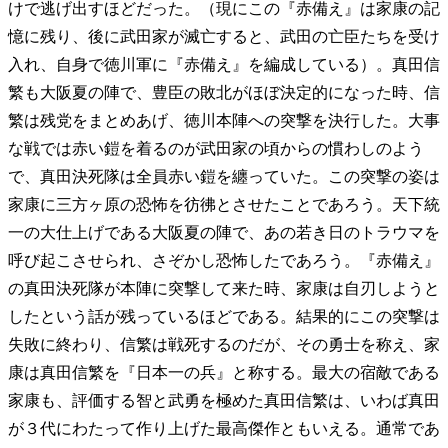
けで逃げ出すほどだった。（現にこの『赤備え』は家康の記
憶に残り、後に武田家が滅亡すると、武田の亡臣たちを受け
入れ、自身で徳川軍に『赤備え』を編成している）。真田信
繁も大阪夏の陣で、豊臣の敗北がほぼ決定的になった時、信
繁は残党をまとめあげ、徳川本陣への突撃を決行した。大事
な戦では赤い鎧を着るのが武田家の頃からの慣わしのよう
で、真田決死隊は全員赤い鎧を纏っていた。この突撃の姿は
家康に三方ヶ原の恐怖を彷彿とさせたことであろう。天下統
一の大仕上げである大阪夏の陣で、あの若き日のトラウマを
呼び起こさせられ、さぞかし恐怖したであろう。『赤備え』
の真田決死隊が本陣に突撃して来た時、家康は自刃しようと
したという話が残っているほどである。結果的にこの突撃は
失敗に終わり、信繁は戦死するのだが、その勇士を称え、家
康は真田信繁を『日本一の兵』と称する。最大の宿敵である
家康も、評価する智と武勇を極めた真田信繁は、いわば真田
が３代にわたって作り上げた最高傑作ともいえる。通常であ