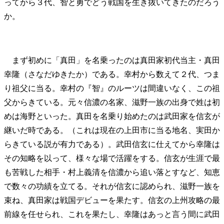
ってから３代、智と勇でどう戦国を生き抜いてきたのだろう
か。
まず初めに「真田」を名乗ったのは真田家初代当主・真田
幸隆（さなだゆきたか）である。幸村から数えて２代、つま
り祖父に当る。幸村の『智』のルーツは間違いなく、この祖
父からきている。元々信濃の名家、滋野一族の出身で姓は初
めは海野といった。真田を名乗り始めたのは武田家を信玄が
継いだ時である。（これは現在の上田市に当る地名、実田か
らきている説が有力である）。武田信玄に仕えてから幸隆は
その知略を以って、様々な場で活躍をする。信玄が生涯で最
も苦戦した相手・村上義清を信濃から追い落とすなど、知恵
で数々の功績を立てる。それが信玄に認められ、滋野一族を
束ね、真田家は戦国デビューを果たす。信玄の上州攻略の最
前線を任せられ、これを果たし、幸隆はあっと言う間に武田