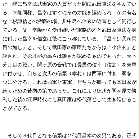
た。現に昌幸は武田家の人質だった間に武田軍法を学んでい
る。幸隆同様、昌幸はすぐにその才能を認められ、かの有名
な上杉謙信との激戦の場、川中島へ信玄の近習として同行し
ている。父・幸隆から受け継いだ軍略の才と武田家軍法を身
に付けた昌幸を信玄は後にこう称している。「昌幸は我が両
目の如し」と。そして武田家の家臣たちからは「小信玄」と
評され、その才能の高さは誰もが認めるものであった。天下
分け目の戦い、関ヶ原の合戦では長男の信幸（信之）を東軍
に付かせ、自らと次男の信繁（幸村）は西軍に付き、家を二
つに分ける。これは西軍と東軍、どちらが勝っても真田家が
続くための苦肉の策であった。これにより徳川が関ヶ原で勝
利した後の江戸時代にも真田家は松代藩として生き延びるこ
とができる。
そして３代目となる信繁は２代目昌幸の次男である。正式