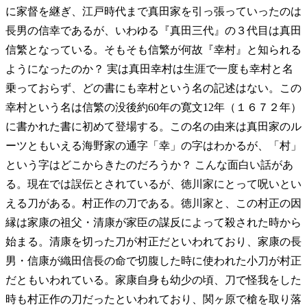
に家督を継ぎ、江戸時代まで真田家を引っ張っていったのは
長男の信幸であるが、いわゆる『真田三代』の３代目は真田
信繁となっている。そもそも信繁が何故『幸村』と知られる
ようになったのか？ 実は真田幸村は生涯で一度も幸村と名
乗っておらず、どの書にも幸村という名の記述はない。この
幸村という名は信繁の没後約60年の寛文12年（１６７２年）
に書かれた書に初めて登場する。この名の由来は真田家のル
ーツともいえる海野家の通字「幸」の字はわかるが、「村」
という字はどこからきたのだろうか？ こんな面白い話があ
る。現在では誤伝とされているが、徳川家にとって呪いとい
える刀がある。村正作の刀である。徳川家と、この村正の因
縁は家康の祖父・清康が家臣の謀反によって殺された時から
始まる。清康を切った刀が村正だといわれており、家康の長
男・信康が織田信長の命で切腹した時に使われた小刀が村正
だともいわれている。家康自身も幼少の頃、刀で怪我をした
時も村正作の刀だったといわれており、関ヶ原で槍を取り落