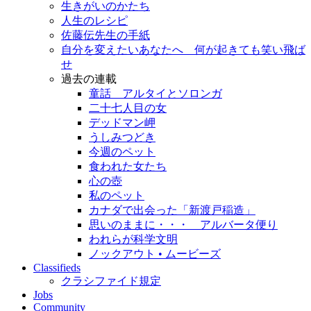
生きがいのかたち
人生のレシピ
佐藤伝先生の手紙
自分を変えたいあなたへ 何が起きても笑い飛ば
せ
過去の連載
童話 アルタイとソロンガ
二十七人目の女
デッドマン岬
うしみつどき
今週のペット
食われた女たち
心の壺
私のペット
カナダで出会った「新渡戸稲造」
思いのままに・・・ アルバータ便り
われらが科学文明
ノックアウト • ムービーズ
Classifieds
クラシファイド規定
Jobs
Community