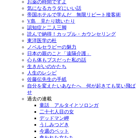
お薬の時間ですよ
気になるカラダにいい話
帝国ホテルで学んだ 無限リピート接客術
V島 見たり聴いたり
認知症と二人三脚
読んで納得！カップル・カウンセリング
東洋医学の杜
ノベルセラピーの魅力
日本の親のこと「遠隔介護」
心も体もブスだった私の話
生きがいのかたち
人生のレシピ
佐藤伝先生の手紙
自分を変えたいあなたへ 何が起きても笑い飛ば
せ
過去の連載
童話 アルタイとソロンガ
二十七人目の女
デッドマン岬
うしみつどき
今週のペット
食われた女たち