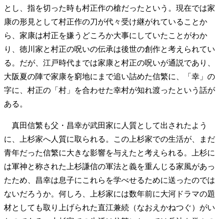
とし、指を切った時も村正作の槍だったという。現在では家
康の形見として村正作の刀が代々受け継がれていることか
ら、家康は村正を嫌うどころか大事にしていたことがわか
り、徳川家と村正の呪いの伝承は後世の創作と考えられてい
る。だが、江戸時代までは家康と村正の呪いが通説であり、
大阪夏の陣で家康を窮地にまで追い詰めた信繁に、「幸」の
字に、村正の「村」を合わせた幸村が知れ渡ったという話が
ある。
真田信繁も父・昌幸が武田家に人質として出されたよう
に、上杉家へ人質に取られる。この上杉家での生活が、まだ
青年だった信繁に大きな影響を与えたと考えられる。上杉に
は軍神と称された上杉謙信の軍法と義を重んじる家風があっ
たため、昌幸は息子にこれらを学べせるために送ったのでは
ないだろうか。何しろ、上杉家には数年前に大河ドラマの題
材としても取り上げられた直江兼続（なおえかねつぐ）がい