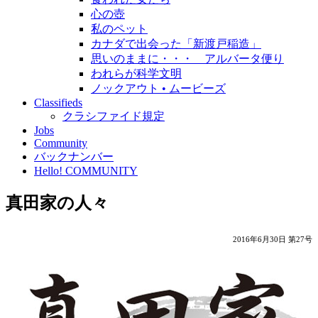
心の壺
私のペット
カナダで出会った「新渡戸稲造」
思いのままに・・・ アルバータ便り
われらが科学文明
ノックアウト • ムービーズ
Classifieds
クラシファイド規定
Jobs
Community
バックナンバー
Hello! COMMUNITY
真田家の人々
2016年6月30日 第27号