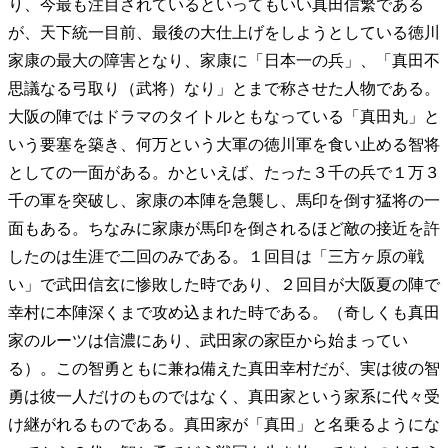
り、今最も注目されているといってもいい真田信繁である
が、天下統一目前、最後の大仕上げをしようとしている徳川
家康の最大の障害となり、家康に「日本一の兵」、「真田不
思議なる弓取り（武将）なり」とまで称させた人物である。
大阪の陣ではドラマのタイトルともなっている「真田丸」と
いう要塞を築き、何万という大軍の徳川軍を食い止める智将
としての一面がある。かといえば、たった３千の兵で１万３
千の軍を突破し、家康の本陣を急襲し、馬印を倒す猛将の一
面もある。ちなみに家康が馬印を倒されるほど敵の接近を許
したのは生涯で二回のみである。１回目は「三方ヶ原の戦
い」で武田信玄に惨敗した時であり、２回目が大阪夏の陣で
幸村に本陣深くまで攻め込まれた時である。（奇しくも真田
家のルーツは信濃にあり、武田家の家臣から始まってい
る）。この智勇ともに兼ね備えた真田幸村だが、実は彼の智
勇は彼一人だけのものではなく、真田家という家系に代々受
け継がれるものである。真田家が「真田」と名乗るようにな