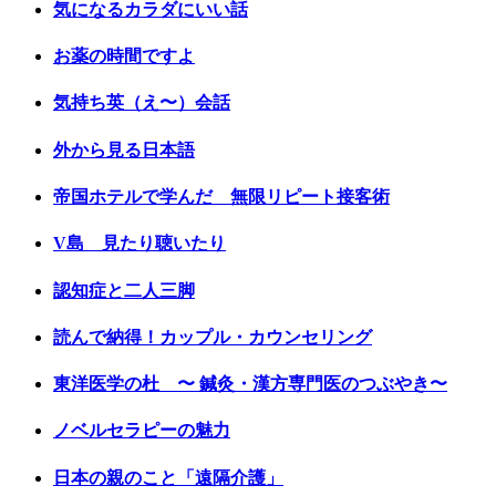
気になるカラダにいい話
お薬の時間ですよ
気持ち英（え〜）会話
外から見る日本語
帝国ホテルで学んだ 無限リピート接客術
V島 見たり聴いたり
認知症と二人三脚
読んで納得！カップル・カウンセリング
東洋医学の杜 〜 鍼灸・漢方専門医のつぶやき〜
ノベルセラピーの魅力
日本の親のこと「遠隔介護」