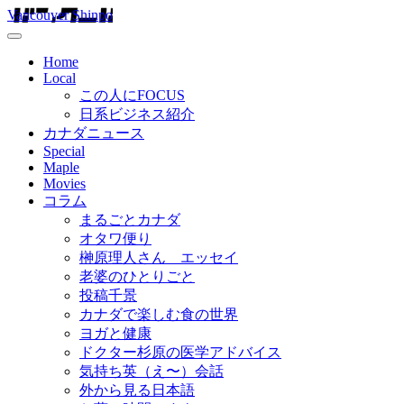
Vancouver Shinpo
Home
Local
この人にFOCUS
日系ビジネス紹介
カナダニュース
Special
Maple
Movies
コラム
まるごとカナダ
オタワ便り
榊原理人さん エッセイ
老婆のひとりごと
投稿千景
カナダで楽しむ食の世界
ヨガと健康
ドクター杉原の医学アドバイス
気持ち英（え〜）会話
外から見る日本語