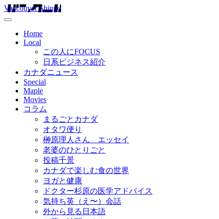
Vancouver Shinpo
Home
Local
この人にFOCUS
日系ビジネス紹介
カナダニュース
Special
Maple
Movies
コラム
まるごとカナダ
オタワ便り
榊原理人さん エッセイ
老婆のひとりごと
投稿千景
カナダで楽しむ食の世界
ヨガと健康
ドクター杉原の医学アドバイス
気持ち英（え〜）会話
外から見る日本語