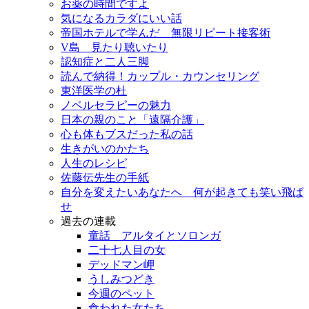
お薬の時間ですよ
気になるカラダにいい話
帝国ホテルで学んだ 無限リピート接客術
V島 見たり聴いたり
認知症と二人三脚
読んで納得！カップル・カウンセリング
東洋医学の杜
ノベルセラピーの魅力
日本の親のこと「遠隔介護」
心も体もブスだった私の話
生きがいのかたち
人生のレシピ
佐藤伝先生の手紙
自分を変えたいあなたへ 何が起きても笑い飛ば
せ
過去の連載
童話 アルタイとソロンガ
二十七人目の女
デッドマン岬
うしみつどき
今週のペット
食われた女たち