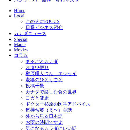
バンクーバー新報 配布リスト
Home
Local
この人にFOCUS
日系ビジネス紹介
カナダニュース
Special
Maple
Movies
コラム
まるごとカナダ
オタワ便り
榊原理人さん エッセイ
老婆のひとりごと
投稿千景
カナダで楽しむ食の世界
ヨガと健康
ドクター杉原の医学アドバイス
気持ち英（え〜）会話
外から見る日本語
お薬の時間ですよ
気になるカラダにいい話