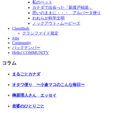
私のペット
カナダで出会った「新渡戸稲造」
思いのままに・・・ アルバータ便り
われらが科学文明
ノックアウト • ムービーズ
Classifieds
クラシファイド規定
Jobs
Community
バックナンバー
Hello! COMMUNITY
コラム
まるごとカナダ
オタワ便り 〜小倉マコのこんな毎日〜
榊原理人さん エッセイ
老婆のひとりごと