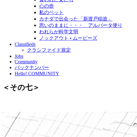
心の壺
私のペット
カナダで出会った「新渡戸稲造」
思いのままに・・・ アルバータ便り
われらが科学文明
ノックアウト • ムービーズ
Classifieds
クラシファイド規定
Jobs
Community
バックナンバー
Hello! COMMUNITY
＜その七＞