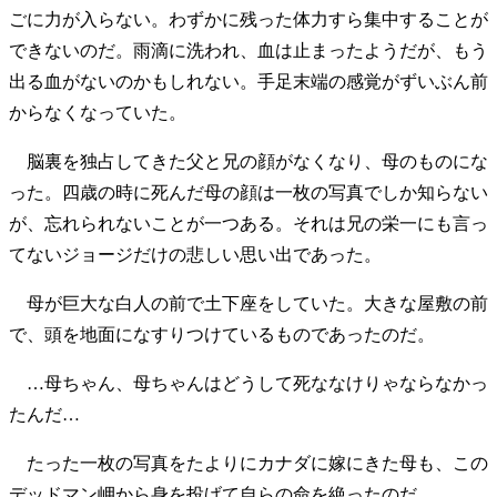
ごに力が入らない。わずかに残った体力すら集中することが
できないのだ。雨滴に洗われ、血は止まったようだが、もう
出る血がないのかもしれない。手足末端の感覚がずいぶん前
からなくなっていた。
脳裏を独占してきた父と兄の顔がなくなり、母のものにな
った。四歳の時に死んだ母の顔は一枚の写真でしか知らない
が、忘れられないことが一つある。それは兄の栄一にも言っ
てないジョージだけの悲しい思い出であった。
母が巨大な白人の前で土下座をしていた。大きな屋敷の前
で、頭を地面になすりつけているものであったのだ。
…母ちゃん、母ちゃんはどうして死ななけりゃならなかっ
たんだ…
たった一枚の写真をたよりにカナダに嫁にきた母も、この
デッドマン岬から身を投げて自らの命を絶ったのだ。