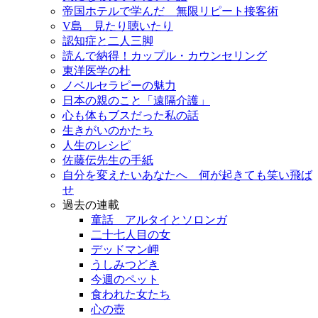
帝国ホテルで学んだ 無限リピート接客術
V島 見たり聴いたり
認知症と二人三脚
読んで納得！カップル・カウンセリング
東洋医学の杜
ノベルセラピーの魅力
日本の親のこと「遠隔介護」
心も体もブスだった私の話
生きがいのかたち
人生のレシピ
佐藤伝先生の手紙
自分を変えたいあなたへ 何が起きても笑い飛ば
せ
過去の連載
童話 アルタイとソロンガ
二十七人目の女
デッドマン岬
うしみつどき
今週のペット
食われた女たち
心の壺