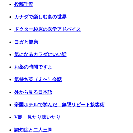
投稿千景
カナダで楽しむ食の世界
ドクター杉原の医学アドバイス
ヨガと健康
気になるカラダにいい話
お薬の時間ですよ
気持ち英（え〜）会話
外から見る日本語
帝国ホテルで学んだ 無限リピート接客術
V島 見たり聴いたり
認知症と二人三脚