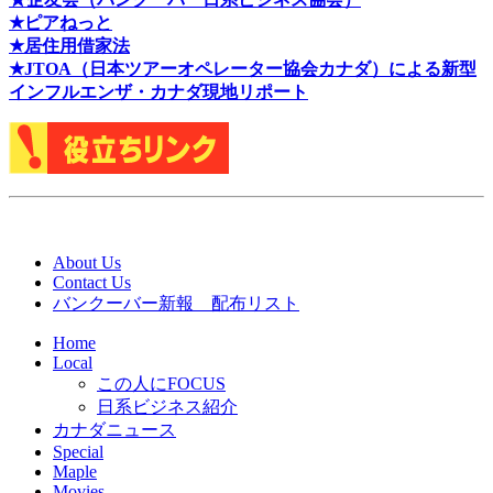
★ピアねっと
★居住用借家法
★J
TOA（日本ツアーオペレーター協会カナダ）による新型
インフルエンザ・カナダ現地リポート
About Us
Contact Us
バンクーバー新報 配布リスト
Home
Local
この人にFOCUS
日系ビジネス紹介
カナダニュース
Special
Maple
Movies