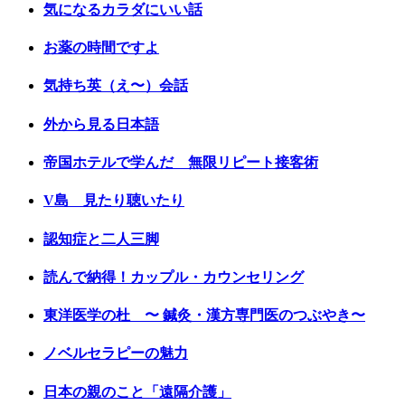
気になるカラダにいい話
お薬の時間ですよ
気持ち英（え〜）会話
外から見る日本語
帝国ホテルで学んだ 無限リピート接客術
V島 見たり聴いたり
認知症と二人三脚
読んで納得！カップル・カウンセリング
東洋医学の杜 〜 鍼灸・漢方専門医のつぶやき〜
ノベルセラピーの魅力
日本の親のこと「遠隔介護」