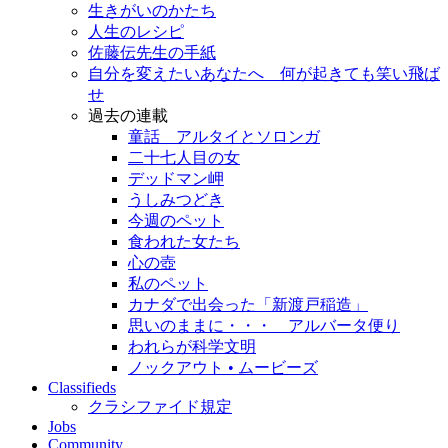
生きがいのかたち
人生のレシピ
佐藤伝先生の手紙
自分を変えたいあなたへ 何が起きても笑い飛ば
せ
過去の連載
童話 アルタイとソロンガ
二十七人目の女
デッドマン岬
うしみつどき
今週のペット
食われた女たち
心の壺
私のペット
カナダで出会った「新渡戸稲造」
思いのままに・・・ アルバータ便り
われらが科学文明
ノックアウト • ムービーズ
Classifieds
クラシファイド規定
Jobs
Community