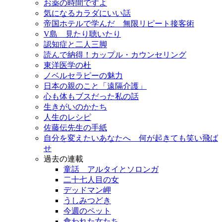
お薬の時間ですよ
気になるカラダにいい話
帝国ホテルで学んだ 無限リピート接客術
V島 見たり聴いたり
認知症と二人三脚
読んで納得！カップル・カウンセリング
東洋医学の杜
ノベルセラピーの魅力
日本の親のこと「遠隔介護」
心も体もブスだった私の話
生きがいのかたち
人生のレシピ
佐藤伝先生の手紙
自分を変えたいあなたへ 何が起きても笑い飛ば
せ
過去の連載
童話 アルタイとソロンガ
二十七人目の女
デッドマン岬
うしみつどき
今週のペット
食われた女たち