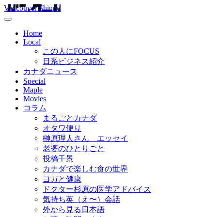
Vancouver Shinpo
Home
Local
この人にFOCUS
日系ビジネス紹介
カナダニュース
Special
Maple
Movies
コラム
まるごとカナダ
オタワ便り
榊原理人さん エッセイ
老婆のひとりごと
投稿千景
カナダで楽しむ食の世界
ヨガと健康
ドクター杉原の医学アドバイス
気持ち英（え〜）会話
外から見る日本語