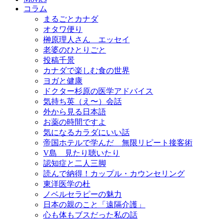
コラム
まるごとカナダ
オタワ便り
榊原理人さん エッセイ
老婆のひとりごと
投稿千景
カナダで楽しむ食の世界
ヨガと健康
ドクター杉原の医学アドバイス
気持ち英（え〜）会話
外から見る日本語
お薬の時間ですよ
気になるカラダにいい話
帝国ホテルで学んだ 無限リピート接客術
V島 見たり聴いたり
認知症と二人三脚
読んで納得！カップル・カウンセリング
東洋医学の杜
ノベルセラピーの魅力
日本の親のこと「遠隔介護」
心も体もブスだった私の話