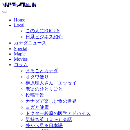
Vancouver Shinpo
Home
Local
この人にFOCUS
日系ビジネス紹介
カナダニュース
Special
Maple
Movies
コラム
まるごとカナダ
オタワ便り
榊原理人さん エッセイ
老婆のひとりごと
投稿千景
カナダで楽しむ食の世界
ヨガと健康
ドクター杉原の医学アドバイス
気持ち英（え〜）会話
外から見る日本語