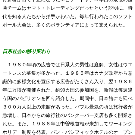
勝チームはヤマト・トレーディングだったという説明に、時
代を知る人たちから拍手がわいた。毎年行われたこのソフト
ボール大会は、多くのボランティアによって支えられた。
日系社会の移り変わり
１９８０年頃の広告では日系人の男性は庭師、女性はウエ
ートレスの募集が多かった。１９８５年はカナダ政府から意
識的に多様文化を宣伝する広告がたくさん入り、翌１９８６
年に万博が開催された。約90カ国の参加国を、新報は毎週違
う国のパビリオンを回り紹介した。期間中、日本館にも延べ
３００万人以上の来館があった。バブル景気の頃は旅行者が
急増し、日本からの旅行社のバンクーバー支店も多く開業さ
れた。また、１９８６年は中曽根首相が来加してワーキング
ホリデー制度を発表。パン・パシフィックホテルのオープン