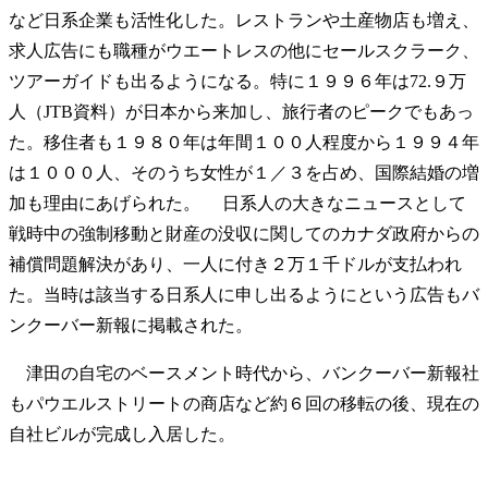
など日系企業も活性化した。レストランや土産物店も増え、
求人広告にも職種がウエートレスの他にセールスクラーク、
ツアーガイドも出るようになる。特に１９９６年は72.９万
人（JTB資料）が日本から来加し、旅行者のピークでもあっ
た。移住者も１９８０年は年間１００人程度から１９９４年
は１０００人、そのうち女性が１／３を占め、国際結婚の増
加も理由にあげられた。 日系人の大きなニュースとして
戦時中の強制移動と財産の没収に関してのカナダ政府からの
補償問題解決があり、一人に付き２万１千ドルが支払われ
た。当時は該当する日系人に申し出るようにという広告もバ
ンクーバー新報に掲載された。
津田の自宅のベースメント時代から、バンクーバー新報社
もパウエルストリートの商店など約６回の移転の後、現在の
自社ビルが完成し入居した。