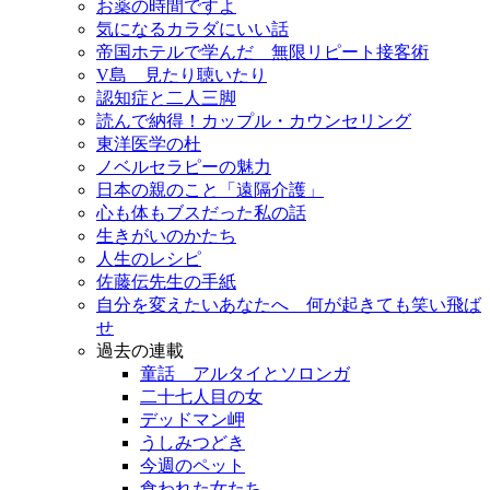
お薬の時間ですよ
気になるカラダにいい話
帝国ホテルで学んだ 無限リピート接客術
V島 見たり聴いたり
認知症と二人三脚
読んで納得！カップル・カウンセリング
東洋医学の杜
ノベルセラピーの魅力
日本の親のこと「遠隔介護」
心も体もブスだった私の話
生きがいのかたち
人生のレシピ
佐藤伝先生の手紙
自分を変えたいあなたへ 何が起きても笑い飛ば
せ
過去の連載
童話 アルタイとソロンガ
二十七人目の女
デッドマン岬
うしみつどき
今週のペット
食われた女たち