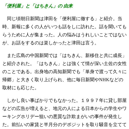
「便利屋」と「はちきん」の 由来
同じ頃朝日新聞は津田を「便利屋に徹する」と紹介。当
時、新報に多くの人がいつも話をしに訪れた。話を聞いても
らうために人が集まった。人の悩みはうれしいことではない
が、お話をするのは楽しかったと津田は言う。
また広島の中国新聞では「はちきん、新移住と共に成長」
と紹介された。「はちきん」とは強くて情が深い土佐の女性
のことである。出身地の高知新聞でも「単身で渡って久々に
帰郷」と大きく取り上げられ、他に毎日新聞やNHKなどの
取材にも応じた。
しかし良い事ばかりでもなかった。１９９７年に貸し部屋
などの広告が増えると、地元の人による日本からの学生やワ
ーキングホリデー狙いの悪質な詐欺まがいの事件が発生し
た。前払いの家賃と半月分のデポジットを取り騒音を立てて