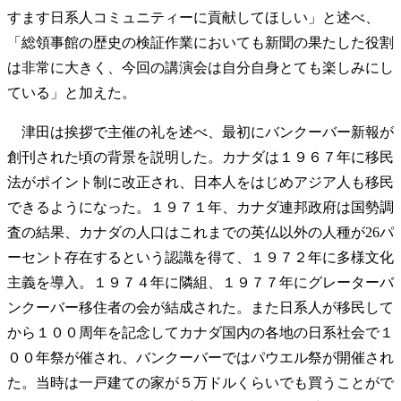
すます日系人コミュニティーに貢献してほしい」と述べ、
「総領事館の歴史の検証作業においても新聞の果たした役割
は非常に大きく、今回の講演会は自分自身とても楽しみにし
ている」と加えた。
津田は挨拶で主催の礼を述べ、最初にバンクーバー新報が
創刊された頃の背景を説明した。カナダは１９６７年に移民
法がポイント制に改正され、日本人をはじめアジア人も移民
できるようになった。１９７１年、カナダ連邦政府は国勢調
査の結果、カナダの人口はこれまでの英仏以外の人種が26パ
ーセント存在するという認識を得て、１９７２年に多様文化
主義を導入。１９７４年に隣組、１９７７年にグレーターバ
ンクーバー移住者の会が結成された。また日系人が移民して
から１００周年を記念してカナダ国内の各地の日系社会で１
００年祭が催され、バンクーバーではパウエル祭が開催され
た。当時は一戸建ての家が５万ドルくらいでも買うことがで