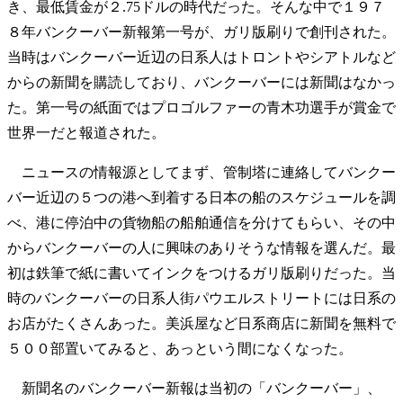
き、最低賃金が２.75ドルの時代だった。そんな中で１９７
８年バンクーバー新報第一号が、ガリ版刷りで創刊された。
当時はバンクーバー近辺の日系人はトロントやシアトルなど
からの新聞を購読しており、バンクーバーには新聞はなかっ
た。第一号の紙面ではプロゴルファーの青木功選手が賞金で
世界一だと報道された。
ニュースの情報源としてまず、管制塔に連絡してバンクー
バー近辺の５つの港へ到着する日本の船のスケジュールを調
べ、港に停泊中の貨物船の船舶通信を分けてもらい、その中
からバンクーバーの人に興味のありそうな情報を選んだ。最
初は鉄筆で紙に書いてインクをつけるガリ版刷りだった。当
時のバンクーバーの日系人街パウエルストリートには日系の
お店がたくさんあった。美浜屋など日系商店に新聞を無料で
５００部置いてみると、あっという間になくなった。
新聞名のバンクーバー新報は当初の「バンクーバー」、