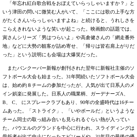
「年忘れ紅白歌合戦をおぼえていらっしゃいますか？」と
いう津田の問いに微笑む人がいて、「ここには歌の上手な方
がたくさんいらっしゃいますよね」と続けると、うれしさを
こらえきれないような笑いが起こった。映画館の話題では、
寅さんシリーズ「男はつらいよ」や高倉健さんの「網走番外
地」などに大勢の観客が詰め寄せ、「帰りは皆右肩上がりだ
った」という説明にも会場は大爆笑だった。
またバンクーバー新報が創刊された翌年に新報社主催のソ
フトボール大会も始まった。31年間続いたソフトボール大会
は、始め約８チームの参加だったが、人気が出て日系人のメ
イン娯楽に発展した。日系人の職業柄、ガーデナーズA、
B、 C、 にスプレークラブもあり、90年の全盛時代は16チー
ムあった。「ストライク」、「いやボールだ」というような
チーム同士の取っ組み合いも見られるぐらい熱が入ってい
た。パウエルのグランドを中心に行われ、スライディングは
骨折者が出て中止になったエピソードや、31年目の最後の優