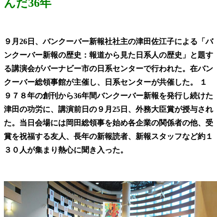
んだ36年
９月26日、バンクーバー新報社社主の津田佐江子による「バ
ンクーバー新報の歴史：報道から見た日系人の歴史」と題す
る講演会がバーナビー市の日系センターで行われた。在バン
クーバー総領事館が主催し、日系センターが共催した。 １
９７８年の創刊から36年間バンクーバー新報を発行し続けた
津田の功労に、講演前日の９月25日、外務大臣賞が授与され
た。当日会場には岡田総領事を始め各企業の関係者の他、受
賞を祝福する友人、長年の新報読者、新報スタッフなど約１
３０人が集まり熱心に聞き入った。