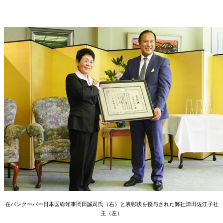
在バンクーバー日本国総領事岡田誠司氏（右）と表彰状を授与された弊社津田佐江子社
主（左）