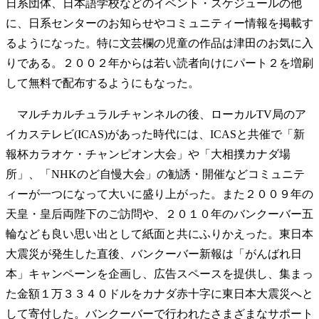
日系団体、日本語学校などのイベント・スケジュールの他
に、日系センターのお知らせやコミュニティー情報を掲載す
るようになった。特に文芸欄の児童の作品は津田のお気に入
りである。２００２年からは若い読者向けにパート２を増刷
して無料で配布するようにもなった。
マルチカルチュラルチャンネルの後、ローカルTV局のア
イカステレビ(ICAS)があった時代には、ICASと共催で「新
報杯カラオケ・チャンピオン大会」や「大相撲カナダ場
所」、「NHKのど自慢大会」の勧誘・開催などコミュニテ
ィーが一つになって大いに盛り上がった。また２００９年の
天皇・皇后両陛下のご訪問や、２０１０年のバンクーバー五
輪なども良い思い出として紙面と共にふりかえった。東日本
大震災が発生した直後、バンクーバー新報は「がんばれ日
本」キャンペーンを企画し、広告スペースを提供し、集まっ
た金額１万３３４０ドルをカナダ赤十字に東日本大震災へと
して寄付した。バンクーバーで行われたさまざまなサポート