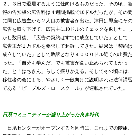
２、３日で退居するように仕向けるものだった。その頃、新
報の告知板の広告料は４週間掲載で10ドルだったが、その間
に同じ広告主から２人目の被害者が出た。津田は即座にその
広告を取り下げて、広告主に10ドルのチェックを返した。し
かし数日後、「広告の契約はすでに成立していた」として、
広告主が１万ドルを要求して起訴してきた。結果は「契約は
成立していた」として敗訴となり４０００ドル近くの出費だ
った。「自分も学んだ。でも被害が食い止められてよかっ
た」と「はちきん」らしく振りかえる。そしてその頃には、
移住者の会による、やさしく一般向けに説明された法律講習
である「ピープルズ・ロースクール」が連載されていた。
日系コミュニティーが盛り上がった良き時代
日系センターがオープンすると同時に、これまでの隣組、