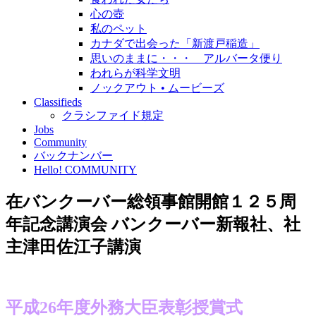
心の壺
私のペット
カナダで出会った「新渡戸稲造」
思いのままに・・・ アルバータ便り
われらが科学文明
ノックアウト • ムービーズ
Classifieds
クラシファイド規定
Jobs
Community
バックナンバー
Hello! COMMUNITY
在バンクーバー総領事館開館１２５周
年記念講演会 バンクーバー新報社、社
主津田佐江子講演
平成26年度外務大臣表彰授賞式