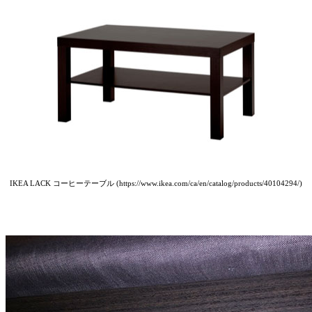
IKEA LACK コーヒーテーブル (https://www.ikea.com/ca/en/catalog/products/40104294/)