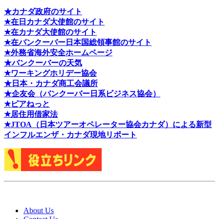
★カナダ政府のサイト
★在日カナダ大使館のサイト
★在カナダ大使館のサイト
★在バンクーバー日本国総領事館のサイト
★外務省海外安全ホームページ
★バンクーバーの天気
★ワーキングホリデー協会
★日本・カナダ商工会議所
★企友会（バンクーバー日系ビジネス協会）
★ピアねっと
★居住用借家法
★J
TOA（日本ツアーオペレーター協会カナダ）による新型
インフルエンザ・カナダ現地リポート
About Us