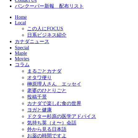
Contact Us
バンクーバー新報 配布リスト
Home
Local
この人にFOCUS
日系ビジネス紹介
カナダニュース
Special
Maple
Movies
コラム
まるごとカナダ
オタワ便り
榊原理人さん エッセイ
老婆のひとりごと
投稿千景
カナダで楽しむ食の世界
ヨガと健康
ドクター杉原の医学アドバイス
気持ち英（え〜）会話
外から見る日本語
お薬の時間ですよ