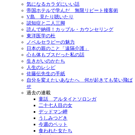
気になるカラダにいい話
帝国ホテルで学んだ 無限リピート接客術
V島 見たり聴いたり
認知症と二人三脚
読んで納得！カップル・カウンセリング
東洋医学の杜
ノベルセラピーの魅力
日本の親のこと「遠隔介護」
心も体もブスだった私の話
生きがいのかたち
人生のレシピ
佐藤伝先生の手紙
自分を変えたいあなたへ 何が起きても笑い飛ば
せ
過去の連載
童話 アルタイとソロンガ
二十七人目の女
デッドマン岬
うしみつどき
今週のペット
食われた女たち