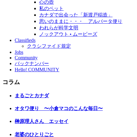
心の壺
私のペット
カナダで出会った「新渡戸稲造」
思いのままに・・・ アルバータ便り
われらが科学文明
ノックアウト • ムービーズ
Classifieds
クラシファイド規定
Jobs
Community
バックナンバー
Hello! COMMUNITY
コラム
まるごとカナダ
オタワ便り 〜小倉マコのこんな毎日〜
榊原理人さん エッセイ
老婆のひとりごと