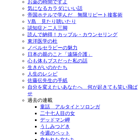
お薬の時間ですよ
気になるカラダにいい話
帝国ホテルで学んだ 無限リピート接客術
V島 見たり聴いたり
認知症と二人三脚
読んで納得！カップル・カウンセリング
東洋医学の杜
ノベルセラピーの魅力
日本の親のこと「遠隔介護」
心も体もブスだった私の話
生きがいのかたち
人生のレシピ
佐藤伝先生の手紙
自分を変えたいあなたへ 何が起きても笑い飛ば
せ
過去の連載
童話 アルタイとソロンガ
二十七人目の女
デッドマン岬
うしみつどき
今週のペット
食われた女たち