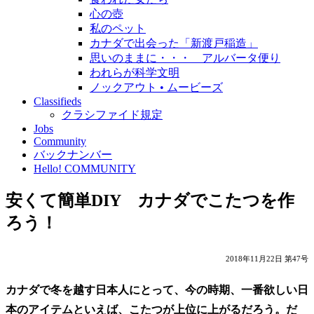
心の壺
私のペット
カナダで出会った「新渡戸稲造」
思いのままに・・・ アルバータ便り
われらが科学文明
ノックアウト • ムービーズ
Classifieds
クラシファイド規定
Jobs
Community
バックナンバー
Hello! COMMUNITY
安くて簡単DIY カナダでこたつを作
ろう！
2018年11月22日 第47号
カナダで冬を越す日本人にとって、今の時期、一番欲しい日
本のアイテムといえば、こたつが上位に上がるだろう。だ