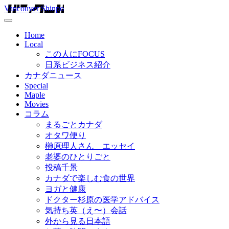
Vancouver Shinpo
Home
Local
この人にFOCUS
日系ビジネス紹介
カナダニュース
Special
Maple
Movies
コラム
まるごとカナダ
オタワ便り
榊原理人さん エッセイ
老婆のひとりごと
投稿千景
カナダで楽しむ食の世界
ヨガと健康
ドクター杉原の医学アドバイス
気持ち英（え〜）会話
外から見る日本語