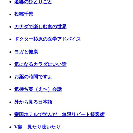
老婆のひとりごと
投稿千景
カナダで楽しむ食の世界
ドクター杉原の医学アドバイス
ヨガと健康
気になるカラダにいい話
お薬の時間ですよ
気持ち英（え〜）会話
外から見る日本語
帝国ホテルで学んだ 無限リピート接客術
V島 見たり聴いたり