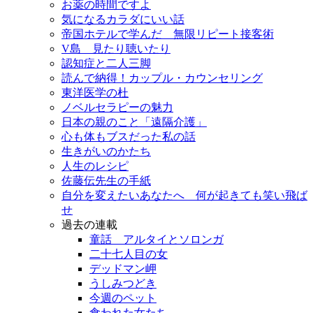
お薬の時間ですよ
気になるカラダにいい話
帝国ホテルで学んだ 無限リピート接客術
V島 見たり聴いたり
認知症と二人三脚
読んで納得！カップル・カウンセリング
東洋医学の杜
ノベルセラピーの魅力
日本の親のこと「遠隔介護」
心も体もブスだった私の話
生きがいのかたち
人生のレシピ
佐藤伝先生の手紙
自分を変えたいあなたへ 何が起きても笑い飛ば
せ
過去の連載
童話 アルタイとソロンガ
二十七人目の女
デッドマン岬
うしみつどき
今週のペット
食われた女たち