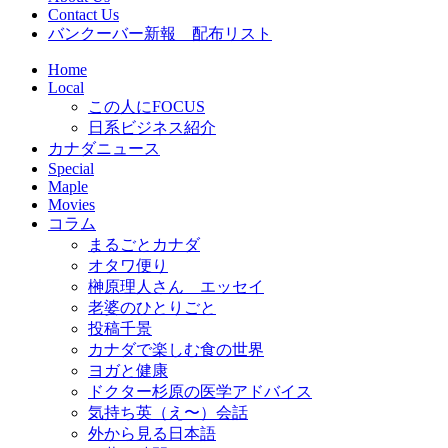
Contact Us
バンクーバー新報 配布リスト
Home
Local
この人にFOCUS
日系ビジネス紹介
カナダニュース
Special
Maple
Movies
コラム
まるごとカナダ
オタワ便り
榊原理人さん エッセイ
老婆のひとりごと
投稿千景
カナダで楽しむ食の世界
ヨガと健康
ドクター杉原の医学アドバイス
気持ち英（え〜）会話
外から見る日本語