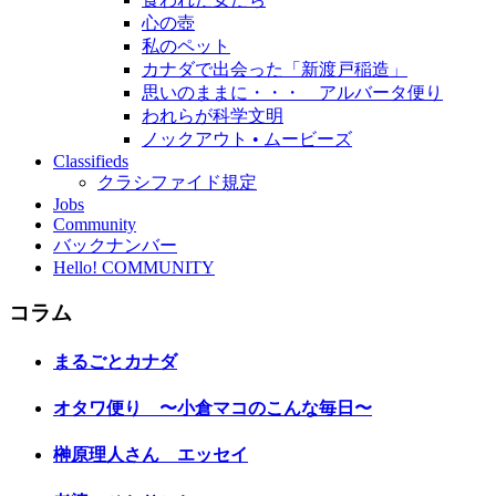
心の壺
私のペット
カナダで出会った「新渡戸稲造」
思いのままに・・・ アルバータ便り
われらが科学文明
ノックアウト • ムービーズ
Classifieds
クラシファイド規定
Jobs
Community
バックナンバー
Hello! COMMUNITY
コラム
まるごとカナダ
オタワ便り 〜小倉マコのこんな毎日〜
榊原理人さん エッセイ