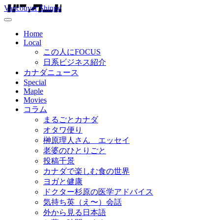
Vancouver Shinpo
Home
Local
この人にFOCUS
日系ビジネス紹介
カナダニュース
Special
Maple
Movies
コラム
まるごとカナダ
オタワ便り
榊原理人さん エッセイ
老婆のひとりごと
投稿千景
カナダで楽しむ食の世界
ヨガと健康
ドクター杉原の医学アドバイス
気持ち英（え〜）会話
外から見る日本語