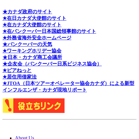
★カナダ政府のサイト
★在日カナダ大使館のサイト
★在カナダ大使館のサイト
★在バンクーバー日本国総領事館のサイト
★外務省海外安全ホームページ
★バンクーバーの天気
★ワーキングホリデー協会
★日本・カナダ商工会議所
★企友会（バンクーバー日系ビジネス協会）
★ピアねっと
★居住用借家法
★J
TOA（日本ツアーオペレーター協会カナダ）による新型
インフルエンザ・カナダ現地リポート
About Us