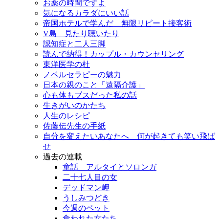
お薬の時間ですよ
気になるカラダにいい話
帝国ホテルで学んだ 無限リピート接客術
V島 見たり聴いたり
認知症と二人三脚
読んで納得！カップル・カウンセリング
東洋医学の杜
ノベルセラピーの魅力
日本の親のこと「遠隔介護」
心も体もブスだった私の話
生きがいのかたち
人生のレシピ
佐藤伝先生の手紙
自分を変えたいあなたへ 何が起きても笑い飛ば
せ
過去の連載
童話 アルタイとソロンガ
二十七人目の女
デッドマン岬
うしみつどき
今週のペット
食われた女たち