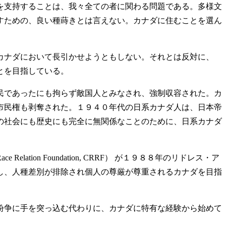
を支持することは、我々全ての者に関わる問題である。多様文
すための、良い種蒔きとは言えない。カナダに住むことを選ん
カナダにおいて長引かせようともしない。それとは反対に、
とを目指している。
民であったにも拘らず敵国人とみなされ、強制収容された。カ
市民権も剥奪された。１９４０年代の日系カナダ人は、日本帝
の社会にも歴史にも完全に無関係なことのために、日系カナダ
ion Foundation, CRRF） が１９８８年のリドレス・ア
し、人種差別が排除され個人の尊厳が尊重されるカナダを目指
紛争に手を突っ込む代わりに、カナダに特有な経験から始めて