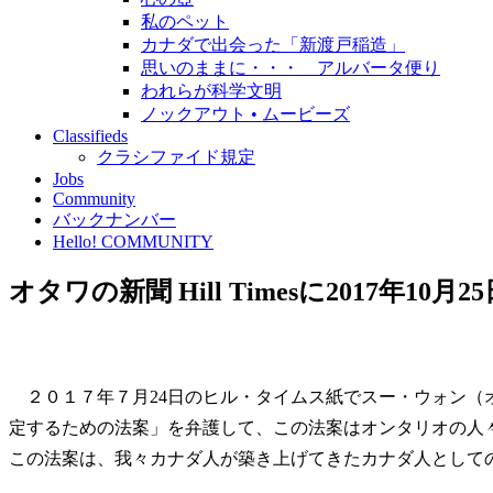
私のペット
カナダで出会った「新渡戸稲造」
思いのままに・・・ アルバータ便り
われらが科学文明
ノックアウト • ムービーズ
Classifieds
クラシファイド規定
Jobs
Community
バックナンバー
Hello! COMMUNITY
オタワの新聞 Hill Timesに2017
２０１７年７月24日のヒル・タイムス紙でスー・ウォン（オ
定するための法案」を弁護して、この法案はオンタリオの人
この法案は、我々カナダ人が築き上げてきたカナダ人として