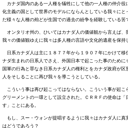
カナダ国内のある一人種を犠牲にして他の一人種の仲介役に
化主義の国として世界のモデルにならんとしている我々にと
だ様々な人種の殆どが生国での過去の紛争を経験している筈
オンタリオ州の、ひいてはカナダ人の価値観から言えば、我
我々の価値観ゆえに我々は多人種の言語や文化的遺産を保持
日系カナダ人は主に１８７７年から１９０７年にかけて移住
ナダ生まれの日系人でさえ、外国日本で起こった事のために
国軍の行為と罪なき日系カナダ人の権利とをカナダ政府が区
人をそしることに再び我々を導こうとしている。
こういう事は再び起こってはならない。こういう事が起こらないように「カ
グリーメントの一環として設立された。ＣＲＲＦの使命は「
す」ことにある。
もし、スー・ウォンが提唱するように我々はカナダ人に真実
はどうであろう？