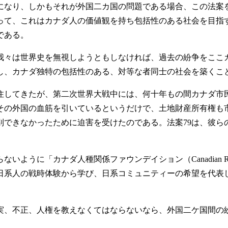
なり、しかもそれが外国二カ国の問題である場合、この法案
って、これはカナダ人の価値観を持ち包括性のある社会を目指
である。
々は世界史を無視しようともしなければ、過去の紛争をここ
し、カナダ独特の包括性のある、対等な者同士の社会を築くこ
してきたが、第二次世界大戦中には、何十年もの間カナダ市
その外国の血筋を引いているというだけで、土地財産所有権も
別できなかったために迫害を受けたのである。法案79は、彼ら
ナダ人種関係ファウンデイション（Canadian Race Relat
日系人の戦時体験から学び、日系コミュニティーの希望を代表
、不正、人権を教えなくてはならないなら、外国二ケ国間の