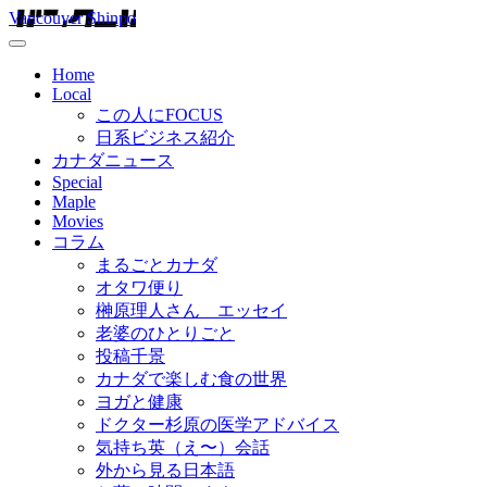
Vancouver Shinpo
Home
Local
この人にFOCUS
日系ビジネス紹介
カナダニュース
Special
Maple
Movies
コラム
まるごとカナダ
オタワ便り
榊原理人さん エッセイ
老婆のひとりごと
投稿千景
カナダで楽しむ食の世界
ヨガと健康
ドクター杉原の医学アドバイス
気持ち英（え〜）会話
外から見る日本語