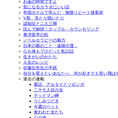
お薬の時間ですよ
気になるカラダにいい話
帝国ホテルで学んだ 無限リピート接客術
V島 見たり聴いたり
認知症と二人三脚
読んで納得！カップル・カウンセリング
東洋医学の杜
ノベルセラピーの魅力
日本の親のこと「遠隔介護」
心も体もブスだった私の話
生きがいのかたち
人生のレシピ
佐藤伝先生の手紙
自分を変えたいあなたへ 何が起きても笑い飛ば
過去の連載
童話 アルタイとソロンガ
二十七人目の女
デッドマン岬
うしみつどき
今週のペット
食われた女たち
心の壺