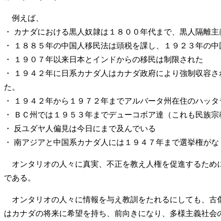
例えば、
・ カナダにおける黒人奴隷は１８００年代まで、黒人隔離
・ １８８５年の中国人移民法は頭税を課し、１９２３年の
・ １９０７年以来日本とインドからの移民は制限された
・ １９４２年に日系カナダ人はカナダ政府により強制収容
た。
・ １９４２年から１９７２年までアルバータ州在住のハッ
・ ＢＣ州では１９５３年までデューコボア達（これも民族
・ 反ユダヤ人偏見は今日にまで及んでいる
・ 南アジアと中国系カナダ人には１９４７年まで選挙権が
オンタリオの人々に真実、不正を教え人権を促進するために
である。
オンタリオの人々に情報を与え教訓をたれるにしても、古傷
はカナダの将来に希望を持ち、前向きになり、多様主義社会