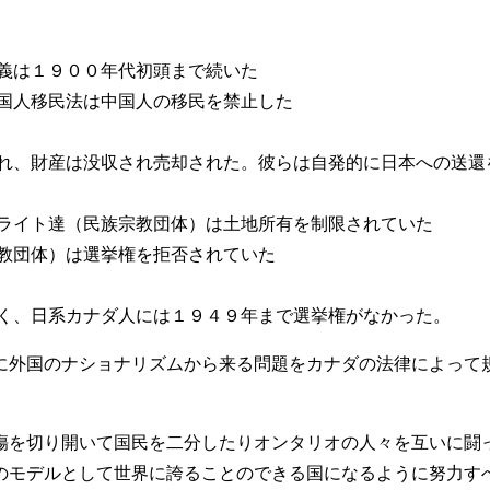
主義は１９００年代初頭まで続いた
中国人移民法は中国人の移民を禁止した
され、財産は没収され売却された。彼らは自発的に日本への送還
タライト達（民族宗教団体）は土地所有を制限されていた
宗教団体）は選挙権を拒否されていた
なく、日系カナダ人には１９４９年まで選挙権がなかった。
外国のナショナリズムから来る問題をカナダの法律によって
を切り開いて国民を二分したりオンタリオの人々を互いに闘
のモデルとして世界に誇ることのできる国になるように努力す