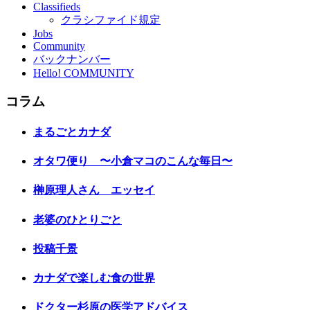
Classifieds
クラシファイド規定
Jobs
Community
バックナンバー
Hello! COMMUNITY
コラム
まるごとカナダ
オタワ便り 〜小倉マコのこんな毎日〜
榊原理人さん エッセイ
老婆のひとりごと
投稿千景
カナダで楽しむ食の世界
ドクター杉原の医学アドバイス