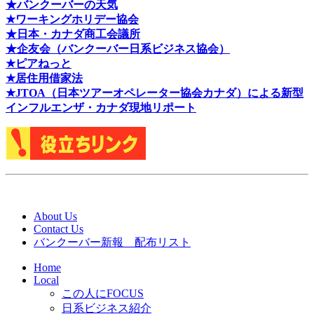
★バンクーバーの天気
★ワーキングホリデー協会
★日本・カナダ商工会議所
★企友会（バンクーバー日系ビジネス協会）
★ピアねっと
★居住用借家法
★J
TOA（日本ツアーオペレーター協会カナダ）による新型
インフルエンザ・カナダ現地リポート
About Us
Contact Us
バンクーバー新報 配布リスト
Home
Local
この人にFOCUS
日系ビジネス紹介