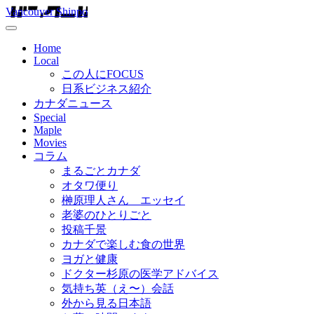
Vancouver Shinpo
Home
Local
この人にFOCUS
日系ビジネス紹介
カナダニュース
Special
Maple
Movies
コラム
まるごとカナダ
オタワ便り
榊原理人さん エッセイ
老婆のひとりごと
投稿千景
カナダで楽しむ食の世界
ヨガと健康
ドクター杉原の医学アドバイス
気持ち英（え〜）会話
外から見る日本語