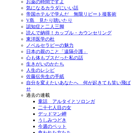
お薬の時間ですよ
気になるカラダにいい話
帝国ホテルで学んだ 無限リピート接客術
V島 見たり聴いたり
認知症と二人三脚
読んで納得！カップル・カウンセリング
東洋医学の杜
ノベルセラピーの魅力
日本の親のこと「遠隔介護」
心も体もブスだった私の話
生きがいのかたち
人生のレシピ
佐藤伝先生の手紙
自分を変えたいあなたへ 何が起きても笑い飛ば
せ
過去の連載
童話 アルタイとソロンガ
二十七人目の女
デッドマン岬
うしみつどき
今週のペット
食われた女たち