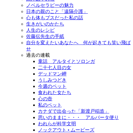
ノベルセラピーの魅力
日本の親のこと「遠隔介護」
心も体もブスだった私の話
生きがいのかたち
人生のレシピ
佐藤伝先生の手紙
自分を変えたいあなたへ 何が起きても笑い飛ば
せ
過去の連載
童話 アルタイとソロンガ
二十七人目の女
デッドマン岬
うしみつどき
今週のペット
食われた女たち
心の壺
私のペット
カナダで出会った「新渡戸稲造」
思いのままに・・・ アルバータ便り
われらが科学文明
ノックアウト • ムービーズ