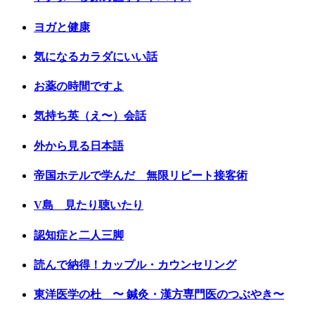
ヨガと健康
気になるカラダにいい話
お薬の時間ですよ
気持ち英（え〜）会話
外から見る日本語
帝国ホテルで学んだ 無限リピート接客術
V島 見たり聴いたり
認知症と二人三脚
読んで納得！カップル・カウンセリング
東洋医学の杜 〜 鍼灸・漢方専門医のつぶやき〜