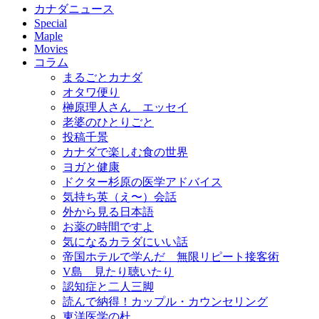
カナダニュース
Special
Maple
Movies
コラム
まるごとカナダ
オタワ便り
榊原理人さん エッセイ
老婆のひとりごと
投稿千景
カナダで楽しむ食の世界
ヨガと健康
ドクター杉原の医学アドバイス
気持ち英（え〜）会話
外から見る日本語
お薬の時間ですよ
気になるカラダにいい話
帝国ホテルで学んだ 無限リピート接客術
V島 見たり聴いたり
認知症と二人三脚
読んで納得！カップル・カウンセリング
東洋医学の杜