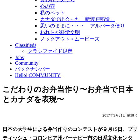
心の壺
私のペット
カナダで出会った「新渡戸稲造」
思いのままに・・・ アルバータ便り
われらが科学文明
ノックアウト • ムービーズ
Classifieds
クラシファイド規定
Jobs
Community
バックナンバー
Hello! COMMUNITY
こだわりのお弁当作り〜お弁当で日本
とカナダを表現〜
2017年9月21日 第38号
日本の大学生による弁当作りのコンテストが９月15日、ブリ
ティッシュ・コロンビア州バーナビー市の日系文化センタ