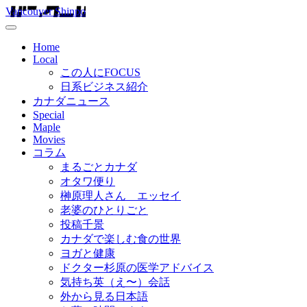
Vancouver Shinpo
Home
Local
この人にFOCUS
日系ビジネス紹介
カナダニュース
Special
Maple
Movies
コラム
まるごとカナダ
オタワ便り
榊原理人さん エッセイ
老婆のひとりごと
投稿千景
カナダで楽しむ食の世界
ヨガと健康
ドクター杉原の医学アドバイス
気持ち英（え〜）会話
外から見る日本語