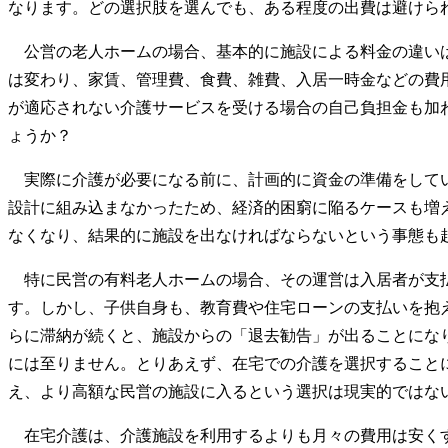
なります。どの選択肢を選んでも、ある程度の出費は避けら
公営の老人ホームの場合、基本的に施設による料金の違いは
は変わり、家賃、管理費、食費、雑費、入居一時金などの費
が適応されない介護サービスを受ける場合の自己負担金も加
ょうか？
実際に介護が必要になる前に、計画的に資金の準備をしてい
設計に組み込まなかったため、経済的困窮に陥るケースも増
なくなり、結果的に施設を出なければならないという事態も
特に民営の有料老人ホームの場合、その運営は入居者が支払
す。しかし、子供自身も、教育費や住宅ローンの支払いを抱
らに滞納が続くと、施設からの「退去勧告」が出ることにな
には至りません。とりあえず、在宅での介護を選択すること
え、より高額な民営の施設に入るという選択は現実的ではな
在宅介護は、介護施設を利用するよりも月々の費用は安くす