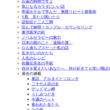
お薬の時間ですよ
気になるカラダにいい話
帝国ホテルで学んだ 無限リピート接客術
V島 見たり聴いたり
認知症と二人三脚
読んで納得！カップル・カウンセリング
東洋医学の杜
ノベルセラピーの魅力
日本の親のこと「遠隔介護」
心も体もブスだった私の話
生きがいのかたち
人生のレシピ
佐藤伝先生の手紙
自分を変えたいあなたへ 何が起きても笑い飛ば
過去の連載
童話 アルタイとソロンガ
二十七人目の女
デッドマン岬
うしみつどき
今週のペット
食われた女たち
心の壺