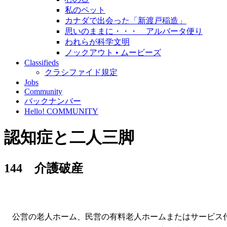
私のペット
カナダで出会った「新渡戸稲造」
思いのままに・・・ アルバータ便り
われらが科学文明
ノックアウト • ムービーズ
Classifieds
クラシファイド規定
Jobs
Community
バックナンバー
Hello! COMMUNITY
認知症と二人三脚
144 介護破産
公営の老人ホーム、民営の有料老人ホームまたはサービス付