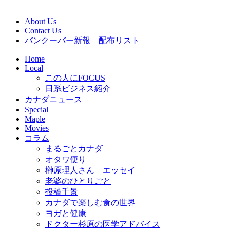
About Us
Contact Us
バンクーバー新報 配布リスト
Home
Local
この人にFOCUS
日系ビジネス紹介
カナダニュース
Special
Maple
Movies
コラム
まるごとカナダ
オタワ便り
榊原理人さん エッセイ
老婆のひとりごと
投稿千景
カナダで楽しむ食の世界
ヨガと健康
ドクター杉原の医学アドバイス