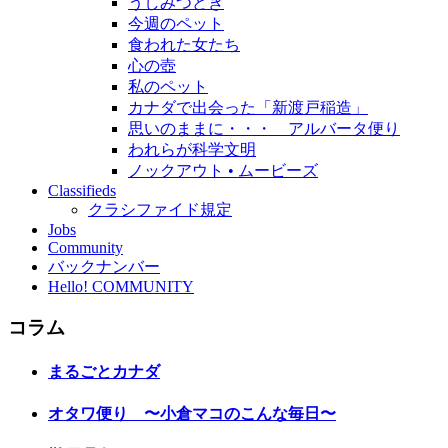
うしみつどき
今週のペット
食われた女たち
心の壺
私のペット
カナダで出会った「新渡戸稲造」
思いのままに・・・ アルバータ便り
われらが科学文明
ノックアウト • ムービーズ
Classifieds
クラシファイド規定
Jobs
Community
バックナンバー
Hello! COMMUNITY
コラム
まるごとカナダ
オタワ便り 〜小倉マコのこんな毎日〜