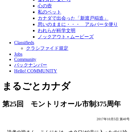
心の壺
私のペット
カナダで出会った「新渡戸稲造」
思いのままに・・・ アルバータ便り
われらが科学文明
ノックアウト • ムービーズ
Classifieds
クラシファイド規定
Jobs
Community
バックナンバー
Hello! COMMUNITY
まるごとカナダ
第25回 モントリオール市制375周年
2017年10月5日 第40号