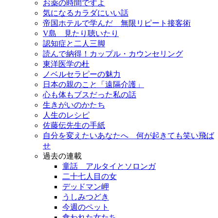
お薬の時間ですよ
気になるカラダにいい話
帝国ホテルで学んだ 無限リピート接客術
V島 見たり聴いたり
認知症と二人三脚
読んで納得！カップル・カウンセリング
東洋医学の杜
ノベルセラピーの魅力
日本の親のこと「遠隔介護」
心も体もブスだった私の話
生きがいのかたち
人生のレシピ
佐藤伝先生の手紙
自分を変えたいあなたへ 何が起きても笑い飛ば
せ
過去の連載
童話 アルタイとソロンガ
二十七人目の女
デッドマン岬
うしみつどき
今週のペット
食われた女たち