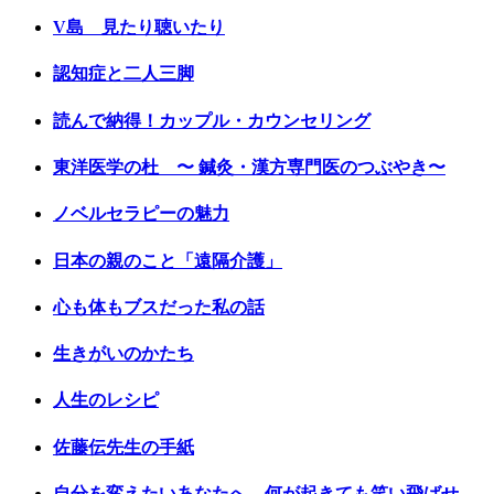
V島 見たり聴いたり
認知症と二人三脚
読んで納得！カップル・カウンセリング
東洋医学の杜 〜 鍼灸・漢方専門医のつぶやき〜
ノベルセラピーの魅力
日本の親のこと「遠隔介護」
心も体もブスだった私の話
生きがいのかたち
人生のレシピ
佐藤伝先生の手紙
自分を変えたいあなたへ 何が起きても笑い飛ばせ