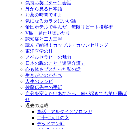
気持ち英（え〜）会話
外から見る日本語
お薬の時間ですよ
気になるカラダにいい話
帝国ホテルで学んだ 無限リピート接客術
V島 見たり聴いたり
認知症と二人三脚
読んで納得！カップル・カウンセリング
東洋医学の杜
ノベルセラピーの魅力
日本の親のこと「遠隔介護」
心も体もブスだった私の話
生きがいのかたち
人生のレシピ
佐藤伝先生の手紙
自分を変えたいあなたへ 何が起きても笑い飛ば
せ
過去の連載
童話 アルタイとソロンガ
二十七人目の女
デッドマン岬