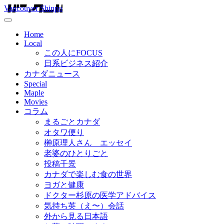
Vancouver Shinpo
Home
Local
この人にFOCUS
日系ビジネス紹介
カナダニュース
Special
Maple
Movies
コラム
まるごとカナダ
オタワ便り
榊原理人さん エッセイ
老婆のひとりごと
投稿千景
カナダで楽しむ食の世界
ヨガと健康
ドクター杉原の医学アドバイス
気持ち英（え〜）会話
外から見る日本語