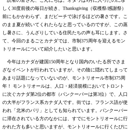
読者の皆さん、こんにちは。オタワは9月に入ったのに珍
しく30度前後の毎日が続き、Thanksgiving（収穫祭/感謝祭）
前にもかかわらず、まだビーチで泳げるほどの暑さです。こ
のまま夏が続いてくれたらなと思っているのですが、この蒸
し暑さに、うんざりしている住民たちの声も耳にします。さ
て、今回のまるごとカナダでは、市制375周年を迎えるモン
トリオールについて紹介したいと思います。
今年はカナダが建国150周年となり国内のいたる所でさま
ざなイベントが行われていますが、その陰に隠れてしまって
あまり話題になっていないのが、モントリオール市制375周
年！ モントリオールは、人口・経済規模においてトロント
に次ぐカナダ第2位の都市（バンクーバーは第3位）で、人口
の大半がフランス系カナダ人です。街では、フランス語が使
われ「北米のパリ」としても知られています。バンクーバー
に滞在されている方のなかには、すでにモントリオールに行
かれた方も多いと思いますが、モントリオールに行くたびに