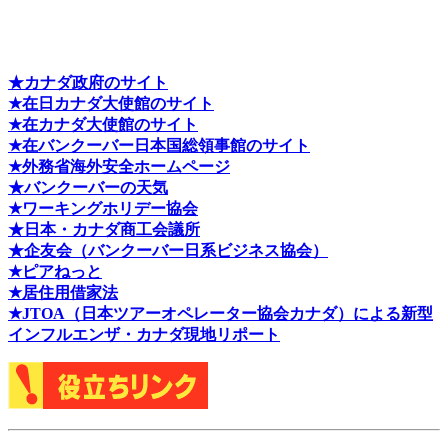
★カナダ政府のサイト
★在日カナダ大使館のサイト
★在カナダ大使館のサイト
★在バンクーバー日本国総領事館のサイト
★外務省海外安全ホームページ
★バンクーバーの天気
★ワーキングホリデー協会
★日本・カナダ商工会議所
★企友会（バンクーバー日系ビジネス協会）
★ピアねっと
★居住用借家法
★J
TOA（日本ツアーオペレーター協会カナダ）による新型
インフルエンザ・カナダ現地リポート