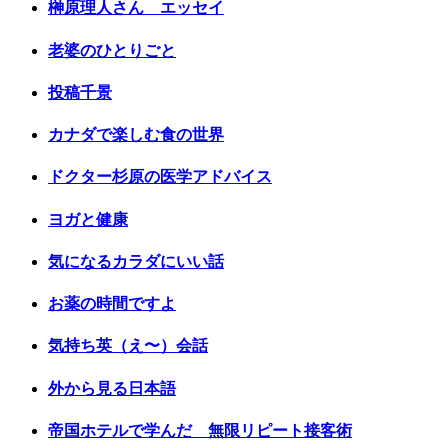
榊原理人さん エッセイ
老婆のひとりごと
投稿千景
カナダで楽しむ食の世界
ドクター杉原の医学アドバイス
ヨガと健康
気になるカラダにいい話
お薬の時間ですよ
気持ち英（え〜）会話
外から見る日本語
帝国ホテルで学んだ 無限リピート接客術