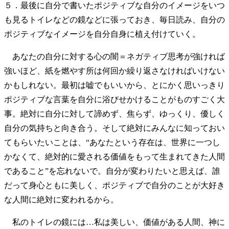
５．最後に自分で書いたポジティブな自分のイメージをいつ
も見るトイレなどの鏡などに張っておき、毎日読み、自分の
ポジティブなイメージを自分自身に植え付けていく。
あなたの自分に対する心の闇＝ネガティブ思考が強ければ
強いほど、紙を燃やす所は何回か繰り返さなければいけない
かもしれない。最初は嘘でもいいから、とにかく思いっきり
ポジティブな言葉を自分に浴びせかけることがものすごく大
事。絶対に自分に対して諦めず、焦らず、ゆっくり、優しく
自分の気持ちと向き合う。そして絶対にみんなに知っておい
てもらいたいことは、“あなたという存在は、世界に一つし
かなくて、絶対的に愛される価値をもって生まれてきた人間
であること”を忘れないで。自分が変わりたいと思えば、誰
だって身心ともに美しく、ポジティブで自分のことが大好き
な人間に絶対に変われるから。
私のトイレの鏡には…私は美しい、価値がある人間、神に