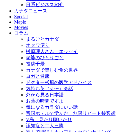
日系ビジネス紹介
カナダニュース
Special
Maple
Movies
コラム
まるごとカナダ
オタワ便り
榊原理人さん エッセイ
老婆のひとりごと
投稿千景
カナダで楽しむ食の世界
ヨガと健康
ドクター杉原の医学アドバイス
気持ち英（え〜）会話
外から見る日本語
お薬の時間ですよ
気になるカラダにいい話
帝国ホテルで学んだ 無限リピート接客術
V島 見たり聴いたり
認知症と二人三脚
読んで納得！カップル・カウンセリング