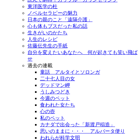
東洋医学の杜
ノベルセラピーの魅力
日本の親のこと「遠隔介護」
心も体もブスだった私の話
生きがいのかたち
人生のレシピ
佐藤伝先生の手紙
自分を変えたいあなたへ 何が起きても笑い飛ば
せ
過去の連載
童話 アルタイとソロンガ
二十七人目の女
デッドマン岬
うしみつどき
今週のペット
食われた女たち
心の壺
私のペット
カナダで出会った「新渡戸稲造」
思いのままに・・・ アルバータ便り
われらが科学文明