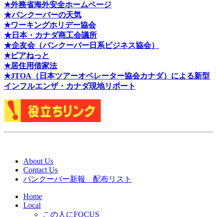
★外務省海外安全ホームページ
★バンクーバーの天気
★ワーキングホリデー協会
★日本・カナダ商工会議所
★企友会（バンクーバー日系ビジネス協会）
★ピアねっと
★居住用借家法
★J
TOA（日本ツアーオペレーター協会カナダ）による新型
インフルエンザ・カナダ現地リポート
About Us
Contact Us
バンクーバー新報 配布リスト
Home
Local
この人にFOCUS