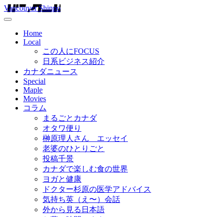
Vancouver Shinpo
Home
Local
この人にFOCUS
日系ビジネス紹介
カナダニュース
Special
Maple
Movies
コラム
まるごとカナダ
オタワ便り
榊原理人さん エッセイ
老婆のひとりごと
投稿千景
カナダで楽しむ食の世界
ヨガと健康
ドクター杉原の医学アドバイス
気持ち英（え〜）会話
外から見る日本語