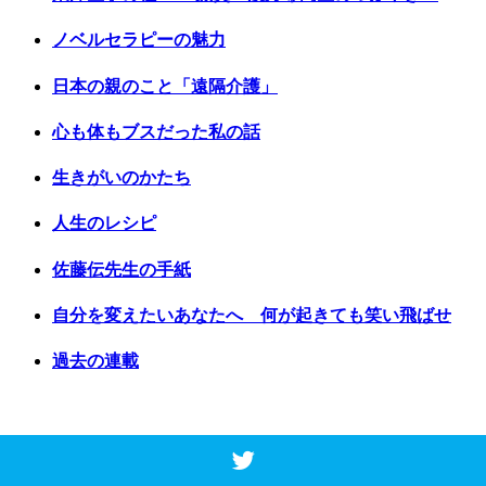
ノベルセラピーの魅力
日本の親のこと「遠隔介護」
心も体もブスだった私の話
生きがいのかたち
人生のレシピ
佐藤伝先生の手紙
自分を変えたいあなたへ 何が起きても笑い飛ばせ
過去の連載
Copyright © 2017 Vancouver Shinpo. All Rights Reserved.
Top