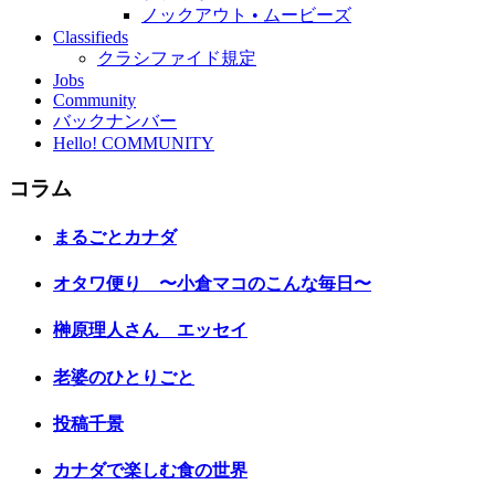
ノックアウト • ムービーズ
Classifieds
クラシファイド規定
Jobs
Community
バックナンバー
Hello! COMMUNITY
コラム
まるごとカナダ
オタワ便り 〜小倉マコのこんな毎日〜
榊原理人さん エッセイ
老婆のひとりごと
投稿千景
カナダで楽しむ食の世界