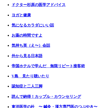
ドクター杉原の医学アドバイス
ヨガと健康
気になるカラダにいい話
お薬の時間ですよ
気持ち英（え〜）会話
外から見る日本語
帝国ホテルで学んだ 無限リピート接客術
V島 見たり聴いたり
認知症と二人三脚
読んで納得！カップル・カウンセリング
東洋医学の杜 〜 鍼灸・漢方専門医のつぶやき〜