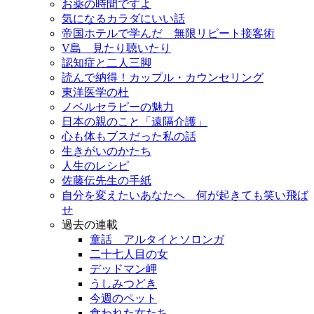
お薬の時間ですよ
気になるカラダにいい話
帝国ホテルで学んだ 無限リピート接客術
V島 見たり聴いたり
認知症と二人三脚
読んで納得！カップル・カウンセリング
東洋医学の杜
ノベルセラピーの魅力
日本の親のこと「遠隔介護」
心も体もブスだった私の話
生きがいのかたち
人生のレシピ
佐藤伝先生の手紙
自分を変えたいあなたへ 何が起きても笑い飛ば
せ
過去の連載
童話 アルタイとソロンガ
二十七人目の女
デッドマン岬
うしみつどき
今週のペット
食われた女たち