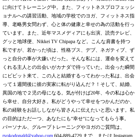
に向けてトレーニング中。また、フィットネスプロフェッシ
ョナルへの講習活動、地域の学校でのヨガ、フィットネス指
導、老略男女問わず、心と体の健康と幸せの為の活動を行っ
ています。また、近年マスメディアにも出演、読売テレビ、
グッと地球便、Nikkei TV Chipapa など。こんな肩書を持つ
私ですが、若かった頃は、性格ブス、デブ、ネガティブ、ず
っと自分の事が大嫌いだった。そんな私には、運命を変えて
くれる主人との出会いがカナダで待っていた。出会った瞬間
にビビット来て、この人と結婚するってわかった私は、出会
って１週間後に彼の実家に転がり込んだ？！そして、結婚、
異国の地で２児の母になる。気が付けば20年、今の私は心か
ら幸せ、自分大好き。私がどうやって幸せをつかんだのか、
私の経験をお話ししながら皆さんに伝えたいと思います。私
の目的はただ一つ、あなたにも“幸せ“になってもらう事。
パーソナル、グループトレーニングやヨガのご質問は、
ryokodonald@yahoo.com
604-889-4729 まで、または Instagram