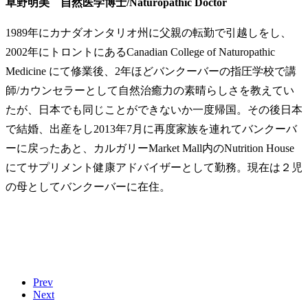
草野明美 自然医学博士/Naturopathic Doctor
1989年にカナダオンタリオ州に父親の転勤で引越しをし、
2002年にトロントにあるCanadian College of Naturopathic
Medicine にて修業後、2年ほどバンクーバーの指圧学校で講
師/カウンセラーとして自然治癒力の素晴らしさを教えてい
たが、日本でも同じことができないか一度帰国。その後日本
で結婚、出産をし2013年7月に再度家族を連れてバンクーバ
ーに戻ったあと、カルガリーMarket Mall内のNutrition House
にてサプリメント健康アドバイザーとして勤務。現在は２児
の母としてバンクーバーに在住。
Prev
Next