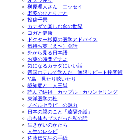
オタワ便り
榊原理人さん エッセイ
老婆のひとりごと
投稿千景
カナダで楽しむ食の世界
ヨガと健康
ドクター杉原の医学アドバイス
気持ち英（え〜）会話
外から見る日本語
お薬の時間ですよ
気になるカラダにいい話
帝国ホテルで学んだ 無限リピート接客術
V島 見たり聴いたり
認知症と二人三脚
読んで納得！カップル・カウンセリング
東洋医学の杜
ノベルセラピーの魅力
日本の親のこと「遠隔介護」
心も体もブスだった私の話
生きがいのかたち
人生のレシピ
佐藤伝先生の手紙