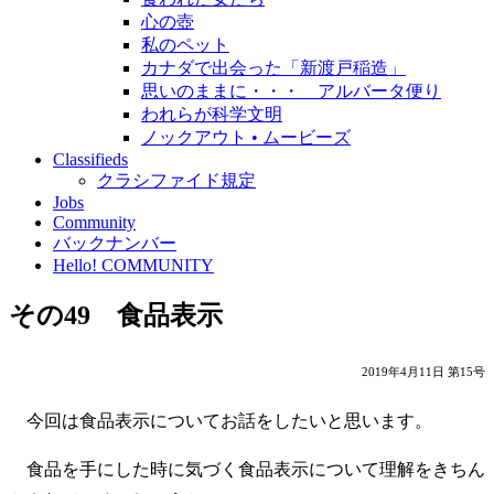
心の壺
私のペット
カナダで出会った「新渡戸稲造」
思いのままに・・・ アルバータ便り
われらが科学文明
ノックアウト • ムービーズ
Classifieds
クラシファイド規定
Jobs
Community
バックナンバー
Hello! COMMUNITY
その49 食品表示
2019年4月11日 第15号
今回は食品表示についてお話をしたいと思います。
食品を手にした時に気づく食品表示について理解をきちん