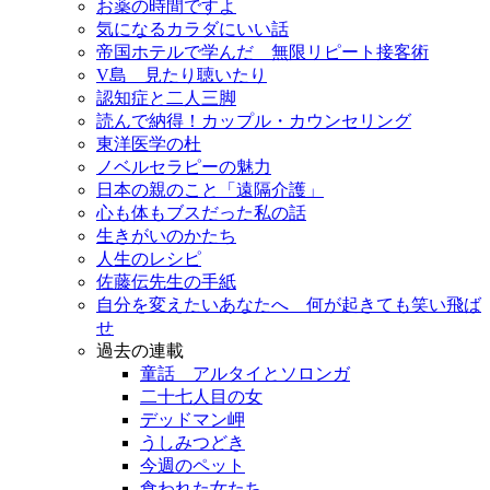
お薬の時間ですよ
気になるカラダにいい話
帝国ホテルで学んだ 無限リピート接客術
V島 見たり聴いたり
認知症と二人三脚
読んで納得！カップル・カウンセリング
東洋医学の杜
ノベルセラピーの魅力
日本の親のこと「遠隔介護」
心も体もブスだった私の話
生きがいのかたち
人生のレシピ
佐藤伝先生の手紙
自分を変えたいあなたへ 何が起きても笑い飛ば
せ
過去の連載
童話 アルタイとソロンガ
二十七人目の女
デッドマン岬
うしみつどき
今週のペット
食われた女たち