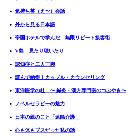
気持ち英（え〜）会話
外から見る日本語
帝国ホテルで学んだ 無限リピート接客術
V島 見たり聴いたり
認知症と二人三脚
読んで納得！カップル・カウンセリング
東洋医学の杜 〜 鍼灸・漢方専門医のつぶやき〜
ノベルセラピーの魅力
日本の親のこと「遠隔介護」
心も体もブスだった私の話