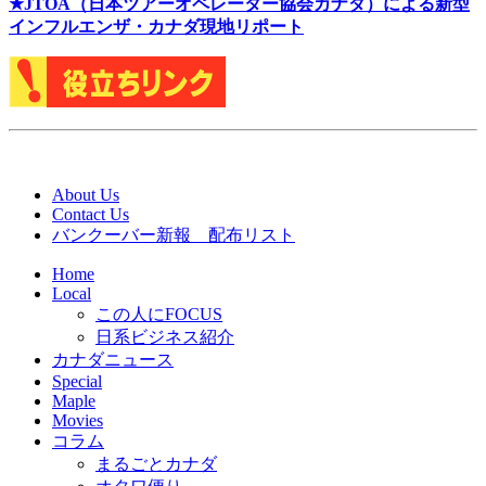
★J
TOA（日本ツアーオペレーター協会カナダ）による新型
インフルエンザ・カナダ現地リポート
About Us
Contact Us
バンクーバー新報 配布リスト
Home
Local
この人にFOCUS
日系ビジネス紹介
カナダニュース
Special
Maple
Movies
コラム
まるごとカナダ