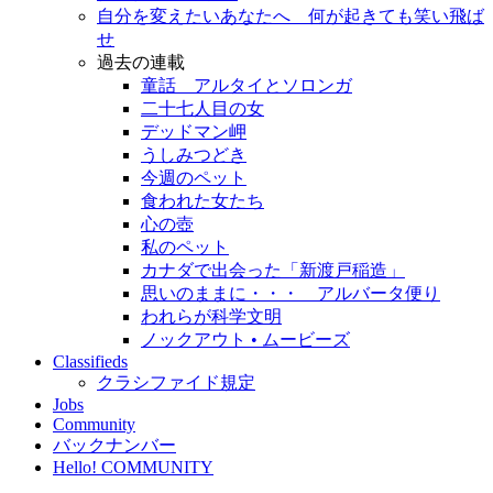
自分を変えたいあなたへ 何が起きても笑い飛ば
せ
過去の連載
童話 アルタイとソロンガ
二十七人目の女
デッドマン岬
うしみつどき
今週のペット
食われた女たち
心の壺
私のペット
カナダで出会った「新渡戸稲造」
思いのままに・・・ アルバータ便り
われらが科学文明
ノックアウト • ムービーズ
Classifieds
クラシファイド規定
Jobs
Community
バックナンバー
Hello! COMMUNITY