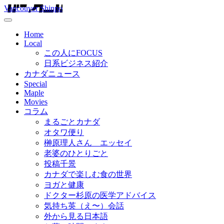
Vancouver Shinpo
Home
Local
この人にFOCUS
日系ビジネス紹介
カナダニュース
Special
Maple
Movies
コラム
まるごとカナダ
オタワ便り
榊原理人さん エッセイ
老婆のひとりごと
投稿千景
カナダで楽しむ食の世界
ヨガと健康
ドクター杉原の医学アドバイス
気持ち英（え〜）会話
外から見る日本語