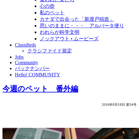
心の壺
私のペット
カナダで出会った「新渡戸稲造」
思いのままに・・・ アルバータ便り
われらが科学文明
ノックアウト • ムービーズ
Classifieds
クラシファイド規定
Jobs
Community
バックナンバー
Hello! COMMUNITY
今週のペット 番外編
2016年8月18日 第34号