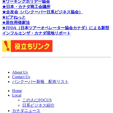
★ワーキングホリデー協会
★日本・カナダ商工会議所
★企友会（バンクーバー日系ビジネス協会）
★ピアねっと
★居住用借家法
★J
TOA（日本ツアーオペレーター協会カナダ）による新型
インフルエンザ・カナダ現地リポート
About Us
Contact Us
バンクーバー新報 配布リスト
Home
Local
この人にFOCUS
日系ビジネス紹介
カナダニュース