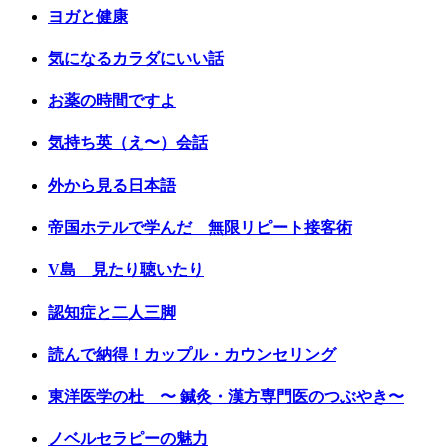
ヨガと健康
気になるカラダにいい話
お薬の時間ですよ
気持ち英（え〜）会話
外から見る日本語
帝国ホテルで学んだ 無限リピート接客術
V島 見たり聴いたり
認知症と二人三脚
読んで納得！カップル・カウンセリング
東洋医学の杜 〜 鍼灸・漢方専門医のつぶやき〜
ノベルセラピーの魅力