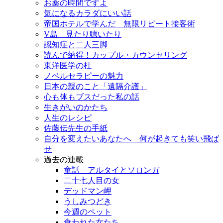
お薬の時間ですよ
気になるカラダにいい話
帝国ホテルで学んだ 無限リピート接客術
V島 見たり聴いたり
認知症と二人三脚
読んで納得！カップル・カウンセリング
東洋医学の杜
ノベルセラピーの魅力
日本の親のこと「遠隔介護」
心も体もブスだった私の話
生きがいのかたち
人生のレシピ
佐藤伝先生の手紙
自分を変えたいあなたへ 何が起きても笑い飛ば
せ
過去の連載
童話 アルタイとソロンガ
二十七人目の女
デッドマン岬
うしみつどき
今週のペット
食われた女たち