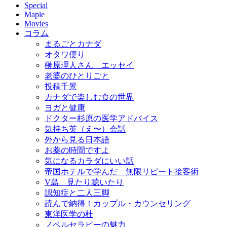
Special
Maple
Movies
コラム
まるごとカナダ
オタワ便り
榊原理人さん エッセイ
老婆のひとりごと
投稿千景
カナダで楽しむ食の世界
ヨガと健康
ドクター杉原の医学アドバイス
気持ち英（え〜）会話
外から見る日本語
お薬の時間ですよ
気になるカラダにいい話
帝国ホテルで学んだ 無限リピート接客術
V島 見たり聴いたり
認知症と二人三脚
読んで納得！カップル・カウンセリング
東洋医学の杜
ノベルセラピーの魅力