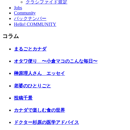
クラシファイド規定
Jobs
Community
バックナンバー
Hello! COMMUNITY
コラム
まるごとカナダ
オタワ便り 〜小倉マコのこんな毎日〜
榊原理人さん エッセイ
老婆のひとりごと
投稿千景
カナダで楽しむ食の世界
ドクター杉原の医学アドバイス