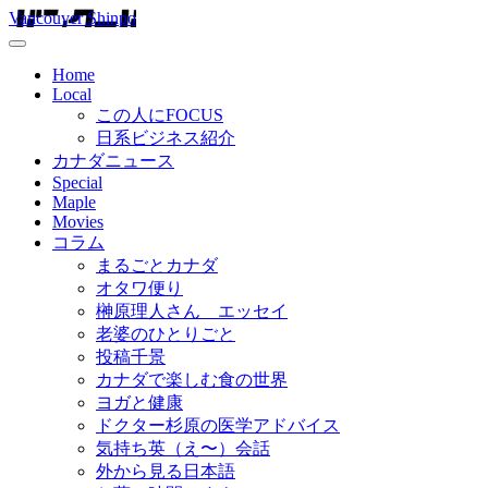
Vancouver Shinpo
Home
Local
この人にFOCUS
日系ビジネス紹介
カナダニュース
Special
Maple
Movies
コラム
まるごとカナダ
オタワ便り
榊原理人さん エッセイ
老婆のひとりごと
投稿千景
カナダで楽しむ食の世界
ヨガと健康
ドクター杉原の医学アドバイス
気持ち英（え〜）会話
外から見る日本語