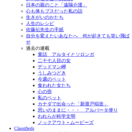
日本の親のこと「遠隔介護」
心も体もブスだった私の話
生きがいのかたち
人生のレシピ
佐藤伝先生の手紙
自分を変えたいあなたへ 何が起きても笑い飛ば
せ
過去の連載
童話 アルタイとソロンガ
二十七人目の女
デッドマン岬
うしみつどき
今週のペット
食われた女たち
心の壺
私のペット
カナダで出会った「新渡戸稲造」
思いのままに・・・ アルバータ便り
われらが科学文明
ノックアウト • ムービーズ
Classifieds