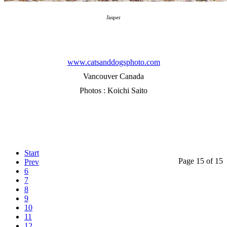
Jasper
www.catsanddogsphoto.com
Vancouver Canada
Photos : Koichi Saito
Start
Page 15 of 15
Prev
6
7
8
9
10
11
12